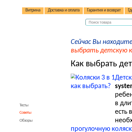
Витрина
Доставка и оплата
Гарантия и возврат
Гд
Сейчас Вы находите
Детские коляски
выбрать детскую ко
Детские стульчики
Детские велосипеды
Как выбрать дет
Автокресла
Детск
Детские домики
syst
Качели
ребен
В помощь родителям
в дли
Тесты
есть 
Советы
необ
Обзоры
прогулочную коляск