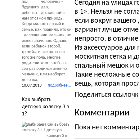
Сегодня на улицах 
человечка -
дар,
в 1». Нельзя не сог
доставшийся
нам от самой природы.
если вокруг вашего
Когда малыш первый в
вариант лучше отмес
семье, как правило, кто он
- девочка или мальчик, не
непросто, в отличи
имеет значения. Однако
если ребенок второй,
Из аксессуаров для 
третий… и все одного и
москитная сетка и 
того же пола, многие
родители хотят, чтобы на
спальный мешок и о
сей раз родился именно
Такие несложные с
мальчик, или наоборот,
девочка.
вещь, которая просл
10.09.2013
подробнее...
Поделиться ссылочк
Как выбрать
детскую коляску 3 в
Комментарии
1?
Как выбрать
Пока нет коммента
детскую
коляску 3 в