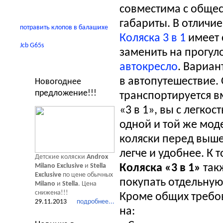
совместима с общес
габариты. В отличие
потравить клопов в балашихе
Коляска 3 в 1
имеет 
Jcb G65s
заменить на прогуло
Новости Мир Колясок
автокресло
. Вариан
в автопутешествие. 
Новогоднее
предложение!!!
транспортируется в
«3 в 1», вы с легко
одной и той же мод
коляски перед выш
легче и удобнее. К 
Детские коляски
Androx
Milano Exclusive
и
Stella
Коляска «3 в 1»
так
Exclusive
по цене обычных
покупать отдельну
Milano
и
Stella
. Цена
снижена!!!
Кроме общих требов
29.11.2013
подробнее...
на: