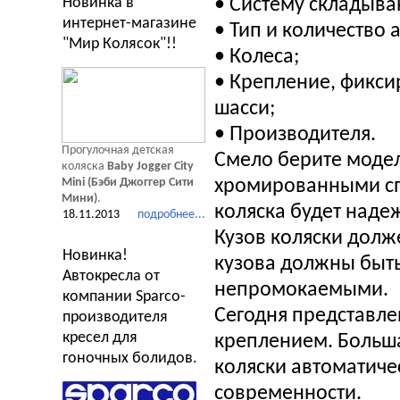
Новинка в
• Систему складыван
интернет-магазине
• Тип и количество 
"Мир Колясок"!!
• Колеса;
• Крепление, фикси
шасси;
• Производителя.
Прогулочная детская
Смело берите моде
коляска
Baby Jogger City
Mini (Бэби Джоггер Сити
хромированными сп
Мини)
.
коляска будет наде
18.11.2013
подробнее...
Кузов коляски долж
Новинка!
кузова должны быт
Автокресла от
непромокаемыми.
компании Sparco-
Сегодня представле
производителя
кресел для
креплением. Больш
гоночных болидов.
коляски автоматич
современности.