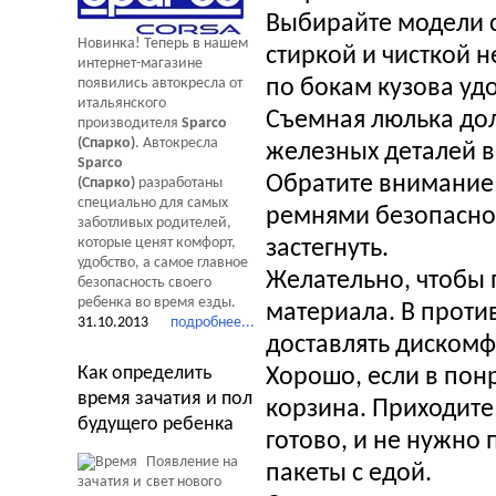
Выбирайте модели с
Новинка! Теперь в нашем
стиркой и чисткой 
интернет-магазине
появились автокресла от
по бокам кузова уд
итальянского
Съемная люлька дол
производителя
Sparco
(Спарко)
. Автокресла
железных деталей в
Sparco
Обратите внимание 
(Спарко)
разработаны
специально для самых
ремнями безопаснос
заботливых родителей,
которые ценят комфорт,
застегнуть.
удобство, а самое главное
Желательно, чтобы 
безопасность своего
ребенка во время езды.
материала. В проти
31.10.2013
подробнее...
доставлять дискомф
Как определить
Хорошо, если в пон
время зачатия и пол
корзина. Приходите 
будущего ребенка
готово, и не нужно
Появление на
пакеты с едой.
свет нового