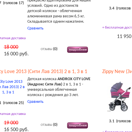
прекрасно адаптирована для наших
7
(голосов
17
)
условий. Одно из достоинств
3.4
(голосов
детской коляски - облегченная
алюминиевая рама весом 6,5 кг.
Складывается одним нажатием.
+ бесплатная дост
Сравнить
11 950
латная доставка
18 000
(0)
ОТЗЫВЫ
16 000 руб.
ty Love 2013 (Сити Лав 2013) 2 в 1, 3 в 1
Zippy New (Зи
Детская коляска
ANDROX CITY LOVE
(Андрокс Сити Лав)
2 в 1, 3 в 1 -
универсальная облегченная
коляска с рождения до 3 лет.
Сравнить
1
(голосов
25
)
латная доставка
3.1
(голосов
19 000
(0)
ОТЗЫВЫ
16 500 руб.