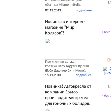
и
Stella Exclusive
по цене
3.
обычных
Milano
и
Stella
.
09.12.2013
подробнее...
Новинка в интернет-
магазине "Мир
+ бесп
Колясок"!!
Ci
Прогулочная детская
коляска
Baby Jogger City Mini
(Бэби Джоггер Сити Мини)
.
18.11.2013
подробнее...
Новинка! Автокресла от
3.
компании Sparco-
+ бесп
производителя кресел
для гоночных болидов.