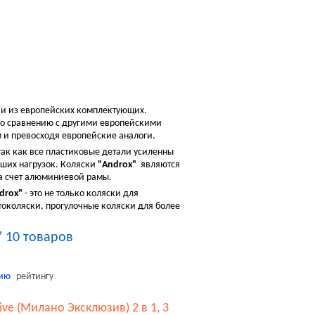
Посмотреть корзину
Корзина пуста
ии из европейских комплектующих.
 по сравнению с другими европейскими
ом и превосходя европейские аналоги.
так как все пластиковые детали усиленны
ших нагрузок. Коляски
"Androx"
являются
а счет алюминиевой рамы.
drox"
- это не только коляски для
токоляски, прогулочные коляски для более
" 10 товаров
ию
рейтингу
ive (Милано Эксклюзив) 2 в 1, 3