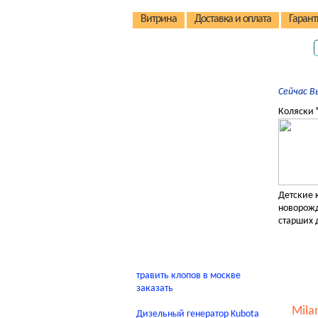
Витрина
Доставка и оплата
Гарант
Детские коляски
Сейчас В
Детские стульчики
Коляски
Детские велосипеды
Автокресла
Детские домики
Качели
Детские 
новорожд
В помощь родителям
старших 
травить клопов в москве
заказать
Mila
Дизельный генератор Kubota