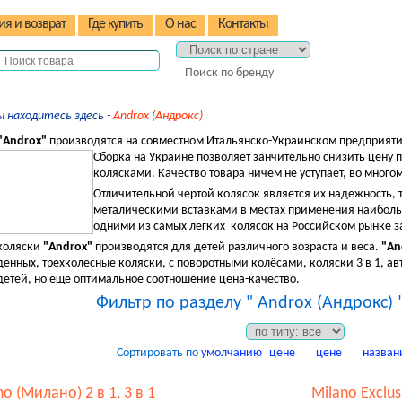
ия и возврат
Где купить
О нас
Контакты
Поиск по бренду
ы находитесь здесь -
Androx (Андрокс)
"Androx"
производятся на совместном Итальянско-Украинском предприят
Сборка на Украине позволяет занчительно снизить цену
колясками. Качество товара ничем не уступает, во мног
Отличительной чертой колясок является их надежность, 
металическими вставками в местах применения наиболь
одними из самых легких колясок на Российском рынке
з
коляски
"Androx"
производятся для детей различного возраста и веса.
"An
енных, трехколесные коляски, с поворотными колёсами, коляски 3 в 1, ав
детей, но еще оптимальное соотношение цена-качество.
Фильтр по разделу " Androx (Андрокс) 
Сортировать по
умолчанию
цене
цене
назван
no (Милано) 2 в 1, 3 в 1
Milano Exclus