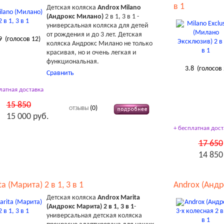
в 1
Детская коляска
Androx Milano
(Андрокс Милано)
2 в 1, 3 в 1 -
универсальная коляска для детей
от рождения и до 3 лет. Детская
9
(голосов
12
)
коляска Андрокс Милано не только
красивая, но и очень легкая и
функциональная.
3.8
(голосов
Сравнить
латная доставка
15 850
(0)
ОТЗЫВЫ
15 000 руб.
+ бесплатная дост
17 650
14 850
a (Марита) 2 в 1, 3 в 1
Androx (Андро
Детская коляска
Androx Marita
(Андрокс Марита) 2 в 1, 3 в 1
-
универсальная детская коляска