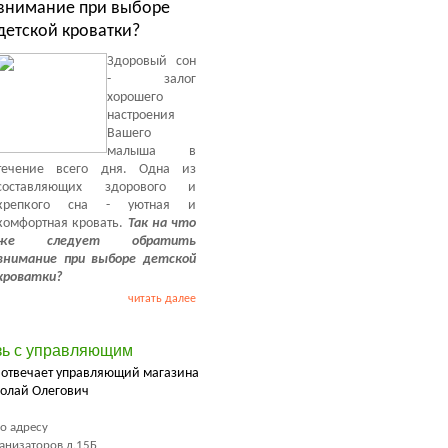
внимание при выборе
детской кроватки?
Здоровый сон
- залог
хорошего
настроения
Вашего
малыша в
течение всего дня. Одна из
составляющих здорового и
крепкого сна - уютная и
комфортная кровать.
Так на что
же следует обратить
внимание при выборе детской
кроватки?
читать далее
зь с управляющим
 отвечает управляющий магазина
олай Олегович
о адресу
ханизаторов д.15Б