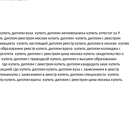
купить диплом вуза
купить диплом автомеханика купить аттестат за 9
ть диплом реестром москве купить диплом
купить диплом с реестром
армацевта
купить настоящий диплом реестр купить диплом в москве
куплю
 образовании реестр купить диплом врача
купить диплом колледжа с
ерситета
купить диплом с реестром цена москва купить свидетельство о
а
купить диплом с проводкой купить диплом о высшем образовании
к
где купить диплом с реестром купить диплом кандидата наук
купить
трацией где купить диплом
купить диплом вуза с занесением в реестр
техникума с занесением в реестр купить диплом специалиста
купить
стр купить диплом врача
купить диплом с реестром цена москва купить