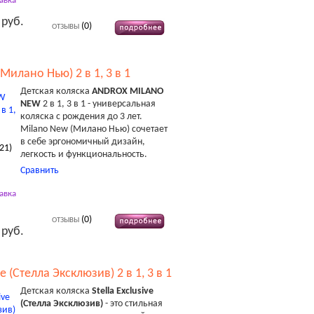
авка
 руб.
(0)
ОТЗЫВЫ
Милано Нью) 2 в 1, 3 в 1
Детская коляска
ANDROX MILANO
NEW
2 в 1, 3 в 1 - универсальная
коляска с рождения до 3 лет.
Milano New (Милано Нью) сочетает
в себе эргономичный дизайн,
21
)
легкость и функциональность.
Сравнить
авка
(0)
ОТЗЫВЫ
 руб.
ve (Стелла Эксклюзив) 2 в 1, 3 в 1
Детская коляска
Stella Exclusive
(Стелла Эксклюзив)
- это стильная