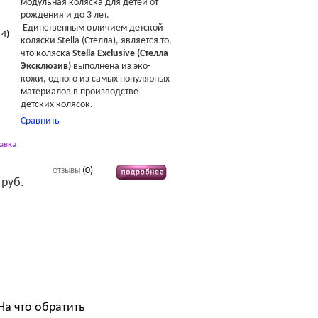
модульная коляска для детей от
рождения и до 3 лет.
Единственным отличием детской
в
4
)
коляски Stella (Стелла), является то,
что коляска
Stella Exclusive (Стелла
Эксклюзив)
выполнена из эко-
кожи, одного из самых популярных
материалов в производстве
детских колясок.
Сравнить
авка
(0)
ОТЗЫВЫ
 руб.
На что обратить