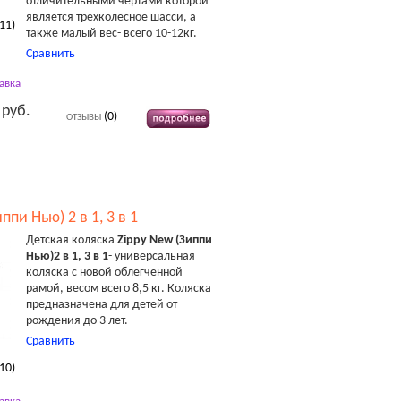
отличительными чертами которой
является трехколесное шасси, а
11
)
также малый вес- всего 10-12кг.
Сравнить
авка
 руб.
(0)
ОТЗЫВЫ
ппи Нью) 2 в 1, 3 в 1
Детская коляска
Zippy New (Зиппи
Нью)2 в 1, 3 в 1
- универсальная
коляска с новой облегченной
рамой, весом всего 8,5 кг. Коляска
предназначена для детей от
рождения до 3 лет.
Сравнить
10
)