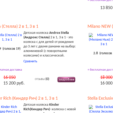
+ бесплатная дост
13 850
a (Стелла) 2 в 1, 3 в 1
Milano NEW (
Детская коляска
Androx Stella
(Андрокс Стелла)
2 в 1, 3 в 1 - это
коляска с для детей от рождения
до 3 лет с двумя рамами на выбор:
9
(голосов
19
)
алюминевой (с поворотными
2.8
(голосов
колесами) и классической.
Сравнить
латная доставка
+ бесплатная дост
16 050
18 000
(0)
ОТЗЫВЫ
15 200 руб.
16 000
r Rich (Киндер Рич) 2 в 1, 3 в 1
Stella Exclusi
Детская коляска
Kinder
Rich(Киндер Рич)
- коляска с новой