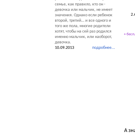
семье, как правило, кто он -
девочка или мальчик, не имеет
2.
значения. Однако если ребенок
второй, третий… и все одного и
того же пола, многие родители
хотят, чтобы на сей раз родился
+ бесп
именно мальчик, или наоборот,
девочка.
10.09.2013
подробнее...
Тес
А зн