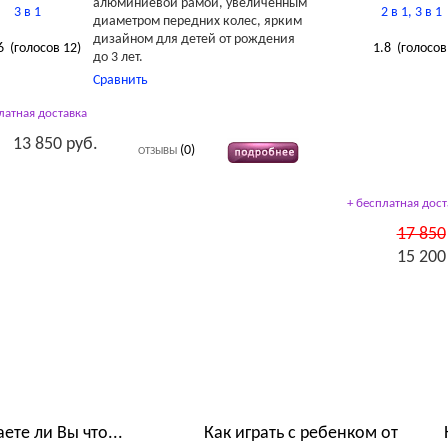
алюминиевой рамой, увеличенным
диаметром передних колес, ярким
дизайном для детей от рождения
6
(голосов
12
)
1.8
(голосо
до 3 лет.
Сравнить
латная доставка
13 850 руб.
(0)
ОТЗЫВЫ
+ бесплатная дост
17 850
15 200
ты Обзоры Советы
аете ли Вы что...
Как играть с ребенком от