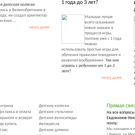
1 года до 3 лет?
я детская коляска
лась в Великобритании в
году, ее создал архитектор
Малыши лучше
 Кент....
всего осваивают
читать далее
новые навыки в
процессе игры,
поэтому уже с 1 года
можно
использовать простые игры для
обучения правилам поведения и
развития воображения.
Так как
играть с ребенком от 1 до 3
лет?
читать далее
Прямая свя
Витрина
Детские коляски
Доставка и оплата
Детские стульчики
На все вопросы
Гарантия и возврат
Детские велосипеды
Евдокимов Ник
почта:
Где купить
Автокресла
Мы находимся п
О нас
Детские домики
г.Липецк, ул.Ме