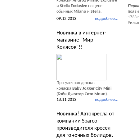
коляски
Androx Milano Exclusive
и
Stella Exclusive
по цене
Перва
обычных
Milano
и
Stella
.
появи
1733 
09.12.2013
подробнее...
Уильям
Новинка в интернет-
магазине "Мир
Колясок"!!
Прогулочная детская
коляска
Baby Jogger City Mini
(Бэби Джоггер Сити Мини)
.
18.11.2013
подробнее...
Новинка! Автокресла от
компании Sparco-
производителя кресел
для гоночных болидов.