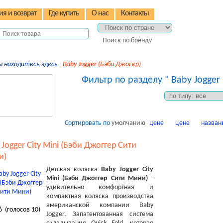
ия и возврат
Где купить
О нас
Контакты
Поиск по бренду
ы находитесь здесь -
Baby Jogger (Бэби Джогер)
Фильтр по разделу " Baby Jogger
Сортировать по
умолчанию
цене
цене
назван
 Jogger City Mini (Бэби Джоггер Сити
и)
Детская коляска
Baby Jogger City
Mini (Бэби Джоггер Сити Мини)
-
у
дивительно комфортная и
компактная коляска производства
американской компании Baby
6
(голосов
10
)
Jogger. З
апатентованная система