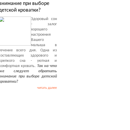
внимание при выборе
детской кроватки?
Здоровый сон
- залог
хорошего
настроения
Вашего
малыша в
течение всего дня. Одна из
составляющих здорового и
крепкого сна - уютная и
комфортная кровать.
Так на что
же следует обратить
внимание при выборе детской
кроватки?
читать далее