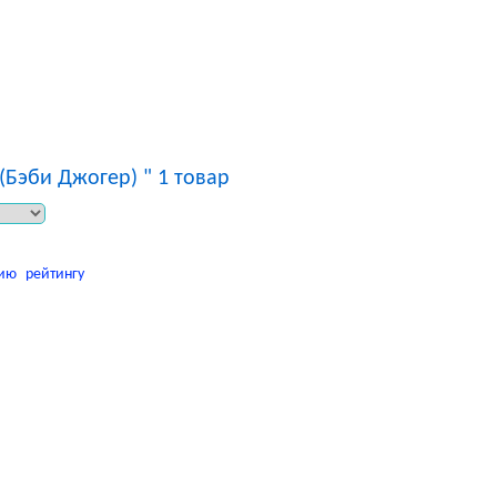
Посмотреть корзину
Корзина пуста
 (Бэби Джогер) " 1 товар
ию
рейтингу