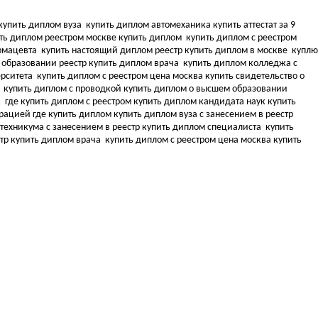
купить диплом вуза
купить диплом автомеханика купить аттестат за 9
ть диплом реестром москве купить диплом
купить диплом с реестром
армацевта
купить настоящий диплом реестр купить диплом в москве
куплю
 образовании реестр купить диплом врача
купить диплом колледжа с
ерситета
купить диплом с реестром цена москва купить свидетельство о
а
купить диплом с проводкой купить диплом о высшем образовании
к
где купить диплом с реестром купить диплом кандидата наук
купить
трацией где купить диплом
купить диплом вуза с занесением в реестр
техникума с занесением в реестр купить диплом специалиста
купить
стр купить диплом врача
купить диплом с реестром цена москва купить