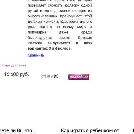
складывания Quick Fold, которая
позволяет сложить коляску одной
рукой в одно движение - одно из
многочисленных преимущест этой
детской коляски.
Удостоена целого
ряда наград по всему миру и
популярна даже среди
Голливудских звезд!
Детская
коляска
выпускается в двух
вариантах: 3 и 4 колеса.
Сравнить
латная доставка
16 600 руб.
(0)
ОТЗЫВЫ
ты Обзоры Советы
аете ли Вы что...
Как играть с ребенком от