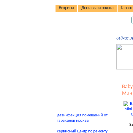
Витрина
Доставка и оплата
Гарант
Детские коляски
Сейчас В
Детские стульчики
Детские велосипеды
Автокресла
Детские домики
Качели
Baby
В помощь родителям
Мин
дезинфекция помещений от
тараканов москва
3.
сервисный центр по ремонту