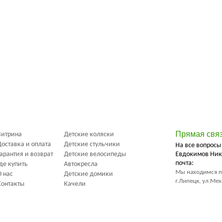
Прямая свя
Витрина
Детские коляски
Доставка и оплата
Детские стульчики
На все вопросы
Гарантия и возврат
Детские велосипеды
Евдокимов Ник
почта:
Где купить
Автокресла
Мы находимся п
О нас
Детские домики
г.Липецк, ул.Ме
Контакты
Качели