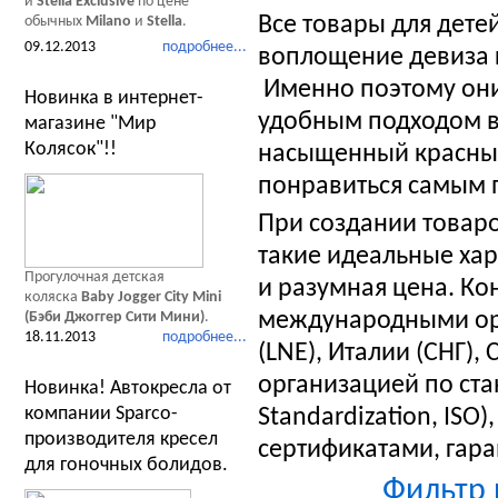
и
Stella Exclusive
по цене
Все товары для дете
обычных
Milano
и
Stella
.
09.12.2013
подробнее...
воплощение девиза 
Именно поэтому они
Новинка в интернет-
удобным подходом в
магазине "Мир
Колясок"!!
насыщенный красный
понравиться самым 
При создании товаро
такие идеальные хар
Прогулочная детская
и разумная цена. Ко
коляска
Baby Jogger City Mini
международными орг
(Бэби Джоггер Сити Мини)
.
18.11.2013
подробнее...
(LNE), Италии (СНГ)
организацией по стан
Новинка! Автокресла от
компании Sparco-
Standardization, ISO
производителя кресел
сертификатами, гар
для гоночных болидов.
Фильтр 