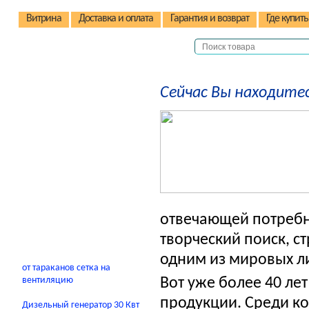
Витрина
Доставка и оплата
Гарантия и возврат
Где купить
Детские коляски
Сейчас Вы находитес
Детские стульчики
Детские велосипеды
Автокресла
Детские домики
Качели
В помощь родителям
отвечающей потребн
творческий поиск, с
одним из мировых ли
от тараканов сетка на
вентиляцию
Вот уже более 40 ле
продукции. Среди к
Дизельный генератор 30 Квт