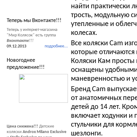
найти практически л
Новости Мир Колясок
трость, модульную с
Теперь мы Вконтакте!!!
утепленные и облегч
Теперь у интернет-магазина
колесах.
"Мир Колясок" есть группа
Вконтакте
!!!
Все коляски Cam изг
09.12.2013
подробнее...
которые отличаются 
Новогоднее
Коляски Кам просты 
предложение!!!
оснащены удобными
маневренностью и у
Бренд Cam выпускает
от анатомичных пер
детей до 14 лет. Кр
включает ходунки и 
стульчики для кормл
Цена снижена!!!
Детские
коляски
Androx Milano Exclusive
шезлонги.