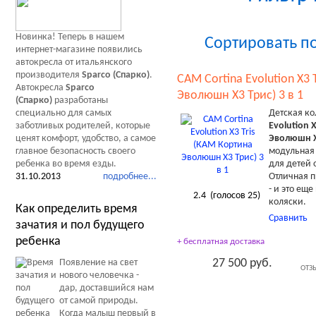
Новинка! Теперь в нашем
Сортировать п
интернет-магазине появились
автокресла от итальянского
производителя
Sparco (Спарко)
.
CAM Cortina Evolution X3 
Автокресла
Sparco
Эволюшн Х3 Трис) 3 в 1
(Спарко)
разработаны
Детская к
специально для самых
Evolution 
заботливых родителей, которые
Эволюшн Х
ценят комфорт, удобство, а самое
модульна
главное безопасность своего
для детей 
ребенка во время езды.
Отличная п
31.10.2013
подробнее...
- и это ещ
2.4
(голосов
25
)
коляски.
Как определить время
Сравнить
зачатия и пол будущего
ребенка
+ бесплатная доставка
27 500 руб.
Появление на свет
ОТЗ
нового человечка -
дар, доставшийся нам
от самой природы.
Когда малыш первый в