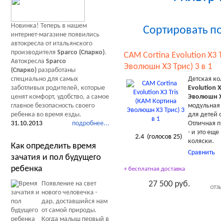
Новинка! Теперь в нашем
Сортировать п
интернет-магазине появились
автокресла от итальянского
производителя
Sparco (Спарко)
.
CAM Cortina Evolution X3 
Автокресла
Sparco
Эволюшн Х3 Трис) 3 в 1
(Спарко)
разработаны
Детская к
специально для самых
Evolution 
заботливых родителей, которые
Эволюшн Х
ценят комфорт, удобство, а самое
модульна
главное безопасность своего
для детей 
ребенка во время езды.
Отличная п
31.10.2013
подробнее...
- и это ещ
2.4
(голосов
25
)
коляски.
Как определить время
Сравнить
зачатия и пол будущего
ребенка
+ бесплатная доставка
27 500 руб.
Появление на свет
ОТЗ
нового человечка -
дар, доставшийся нам
от самой природы.
Когда малыш первый в