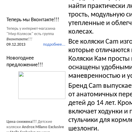
найти практически л
Новости Мир Колясок
трость, модульную с
Теперь мы Вконтакте!!!
утепленные и облегч
Теперь у интернет-магазина
колесах.
"Мир Колясок" есть группа
Вконтакте
!!!
Все коляски Cam изг
09.12.2013
подробнее...
которые отличаются 
Новогоднее
Коляски Кам просты 
предложение!!!
оснащены удобными
маневренностью и у
Бренд Cam выпускает
от анатомичных пер
детей до 14 лет. Кр
включает ходунки и 
стульчики для кормл
Цена снижена!!!
Детские
коляски
Androx Milano Exclusive
шезлонги.