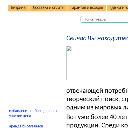
Витрина
Доставка и оплата
Гарантия и возврат
Где купить
Детские коляски
Сейчас Вы находитес
Детские стульчики
Детские велосипеды
Автокресла
Детские домики
Качели
В помощь родителям
отвечающей потребн
творческий поиск, с
одним из мировых ли
избавление от борщевика на
участке цена
Вот уже более 40 ле
продукции. Среди к
аренда биотуалетов