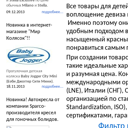
и
Stella Exclusive
по цене
Все товары для дете
обычных
Milano
и
Stella
.
09.12.2013
подробнее...
воплощение девиза 
Именно поэтому они
Новинка в интернет-
удобным подходом в
магазине "Мир
Колясок"!!
насыщенный красный
понравиться самым 
При создании товаро
такие идеальные хар
Прогулочная детская
и разумная цена. Ко
коляска
Baby Jogger City Mini
международными орг
(Бэби Джоггер Сити Мини)
.
18.11.2013
подробнее...
(LNE), Италии (СНГ)
организацией по стан
Новинка! Автокресла от
компании Sparco-
Standardization, ISO
производителя кресел
сертификатами, гар
для гоночных болидов.
Фильтр 