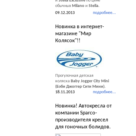
и
Stella Exclusive
по цене
обычных
Milano
и
Stella
.
09.12.2013
подробнее...
Новинка в интернет-
магазине "Мир
Колясок"!!
Прогулочная детская
коляска
Baby Jogger City Mini
(Бэби Джоггер Сити Мини)
.
18.11.2013
подробнее...
Новинка! Автокресла от
компании Sparco-
производителя кресел
для гоночных болидов.