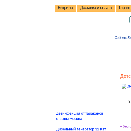
Витрина
Доставка и оплата
Гарант
Детские коляски
Сейчас В
Детские стульчики
Детские велосипеды
Автокресла
Детские домики
Детс
Качели
В помощь родителям
3
дезинфекция от тараканов
отзывы москва
+ бесп
Дизельный генератор 12 Квт