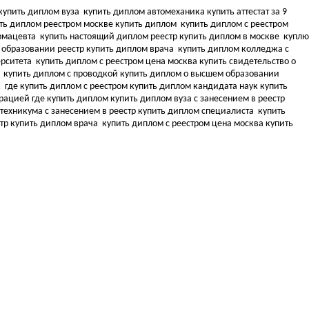
купить диплом вуза
купить диплом автомеханика купить аттестат за 9
ть диплом реестром москве купить диплом
купить диплом с реестром
армацевта
купить настоящий диплом реестр купить диплом в москве
куплю
 образовании реестр купить диплом врача
купить диплом колледжа с
ерситета
купить диплом с реестром цена москва купить свидетельство о
а
купить диплом с проводкой купить диплом о высшем образовании
к
где купить диплом с реестром купить диплом кандидата наук
купить
трацией где купить диплом
купить диплом вуза с занесением в реестр
техникума с занесением в реестр купить диплом специалиста
купить
стр купить диплом врача
купить диплом с реестром цена москва купить