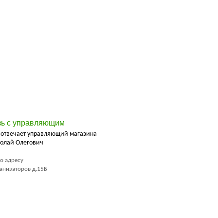
зь с управляющим
 отвечает управляющий магазина
олай Олегович
о адресу
ханизаторов д.15Б