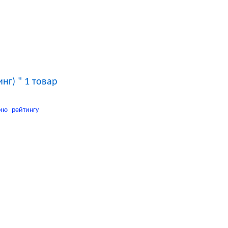
Посмотреть корзину
Корзина пуста
нг) " 1 товар
ию
рейтингу