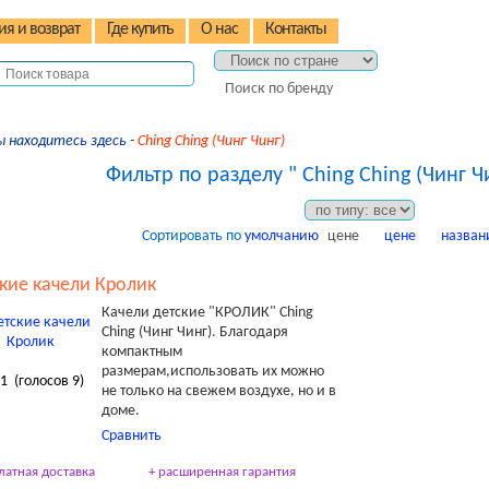
ия и возврат
Где купить
О нас
Контакты
Поиск по бренду
ы находитесь здесь -
Ching Ching (Чинг Чинг)
Фильтр по разделу " Ching Ching (Чинг Чи
Сортировать по
умолчанию
цене
цене
назван
кие качели Кролик
Качели детские "КРОЛИК" Ching
Ching (Чинг Чинг). Благодаря
компактным
размерам,использовать их можно
.1
(голосов
9
)
не только на свежем воздухе, но и в
доме.
Сравнить
латная доставка
+ расширенная гарантия