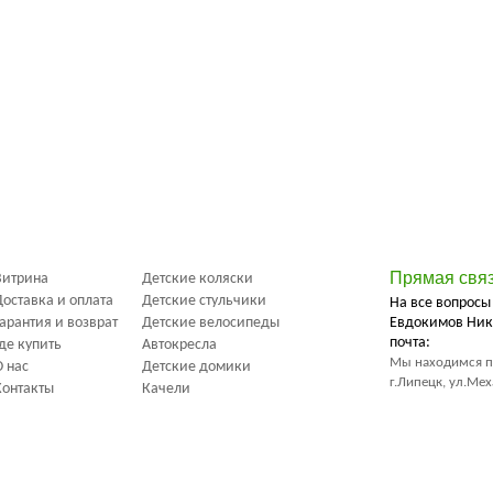
Прямая свя
Витрина
Детские коляски
Доставка и оплата
Детские стульчики
На все вопросы
Гарантия и возврат
Детские велосипеды
Евдокимов Ник
почта:
Где купить
Автокресла
Мы находимся п
О нас
Детские домики
г.Липецк, ул.Ме
Контакты
Качели