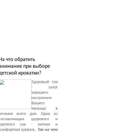
На что обратить
внимание при выборе
детской кроватки?
Здоровый сон
- залог
хорошего
настроения
Вашего
малыша в
течение всего дня. Одна из
составляющих здорового и
крепкого сна - уютная и
комфортная кровать.
Так на что