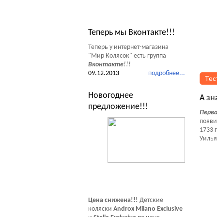
Новости Мир Колясок
Теперь мы Вконтакте!!!
Теперь у интернет-магазина
"Мир Колясок" есть группа
Вконтакте
!!!
09.12.2013
подробнее...
Тес
Новогоднее
А зн
предложение!!!
Перва
появи
1733 
Уильям
Цена снижена!!!
Детские
коляски
Androx Milano Exclusive