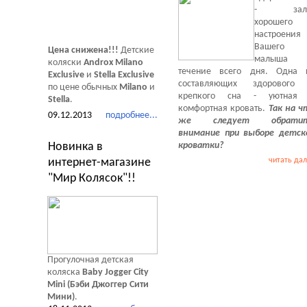
- зало
хорошего
настроения
Вашего
Цена снижена!!!
Детские
малыша
коляски
Androx Milano
течение всего дня. Одна 
Exclusive
и
Stella Exclusive
составляющих здорового
по цене обычных
Milano
и
крепкого сна - уютная
Stella
.
комфортная кровать.
Так на ч
09.12.2013
подробнее...
же следует обрати
внимание при выборе детск
Новинка в
кроватки?
интернет-магазине
читать да
"Мир Колясок"!!
Прогулочная детская
коляска
Baby Jogger City
Mini (Бэби Джоггер Сити
Мини)
.