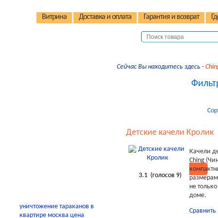
Витрина
Доставка и оплата
Гарантия и возврат
Гд
Сейчас Вы находитесь здесь -
Chin
Детские коляски
Фильтр
Детские стульчики
Детские велосипеды
Сор
Автокресла
Детские домики
Детские качели Кролик
Качели
Качели д
Ching (Чи
В помощь родителям
компактн
3.1
(голосов
9
)
размерам
не только
доме.
уничтожение тараканов в
Сравнить
квартире москва цена