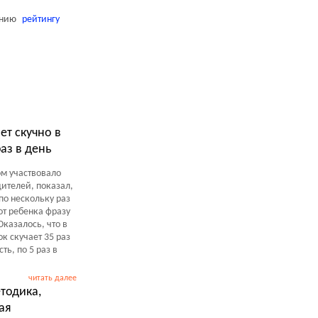
анию
рейтингу
ет скучно в
аз в день
ом участвовало
дителей, показал,
 по нескольку раз
от ребенка фразу
Оказалось, что в
к скучает 35 раз
сть, по 5 раз в
читать далее
тодика,
ая