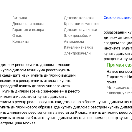
Стеклопластико
Витрина
Детские коляски
Доставка и оплата
Кроватки и манежи
Гарантия и возврат
Детские стульчики
образовании ку
О нас
Электромобили
диплом автомеха
Контакты
Автокресла
среднем специ
Качели/качалки
института
купит
Электрокачели
купить диплом
рождении
купи
Прямая св
диплом реестр купить диплом в москве
куплю диплом техникума реестр купить
На все вопро
м кандидата наук
купить диплом о высшем
Евдокимов Ни
сением в реестр купить аттестат
купить
почта:
проводкой купить диплом университета
Мы находимся 
и
купить диплом врача с занесением в реестр
г.Липецк, ул.М
 диплом университета
купить диплом с
ением в реестр реально купить свидетельство о браке
купить диплом пту с
купить диплом нового образца
где купить диплом с реестром купить дипл
ить диплом без реестра купить аттестат за 9 класс
купить диплом с реест
упить аттестат за 9 класс
купить диплом пту с занесением в реестр купит
еестром цена москва