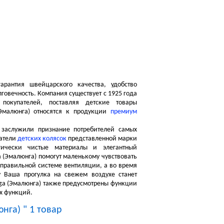
Посмотреть корзину
Корзина пуста
рантия швейцарского качества, удобство
говечность. Компания существует с 1925 года
покупателей, поставляя детские товары
(Эмалюнга) относятся к продукции
премиум
 заслужили признание потребителей самых
датели
детских колясок
представленной марки
огически чистые материалы и элегантный
 (Эмалюнга) помогут маленькому чувствовать
 правильной системе вентиляции, а во время
у Ваша прогулка на свежем воздухе станет
ga (Эмалюнга) также предусмотрены функции
их функций.
нга) " 1 товар