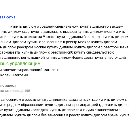
вая сетка
купить диплом о среднем специальном
купить диплом о высшем
пить диплом ссср
купить дипломы о высшем купить диплом вуза
купить
ника купить аттестат за 9 класс
купить диплом бакалавра купить диплом
альном
диплом купить с занесением в реестр москва купить диплом
ь диплом реестром москве купить диплом
купить диплом с реестром цена
 фармацевта
купить диплом с реестром спб купить свидетельство о
ть диплом с регистрацией купить диплом фармацевта
купить настоящий
язь с управляющим
сы отвечает управляющий магазина
колай Олегович
по адресу
еханизаторов д.15Б
 занесением в реестр купить диплом кандидата наук
где купить диплом с
ом о среднем образовании
купить диплом с регистрацией где купить дипл
ром купить диплом колледжа
купить диплом техникума с занесением в
ь диплом
купить диплом без занесения в реестр купить диплом врача
купит