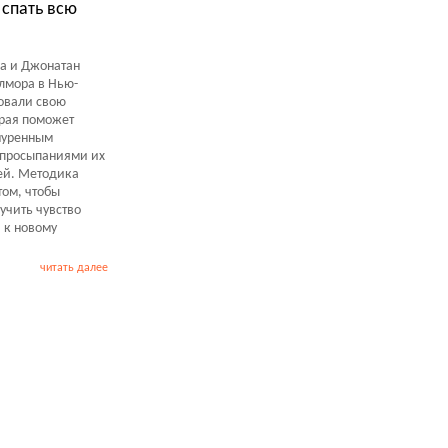
спать всю
а и Джонатан
лмора в Нью-
овали свою
орая поможет
нуренным
просыпаниями их
ей. Методика
том, чтобы
учить чувство
 к новому
читать далее