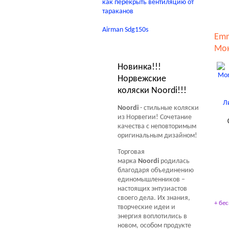
как перекрыть вентиляцию от
тараканов
Airman Sdg150s
Emm
Новости Мир Колясок
Мон
Новинка!!!
Норвежские
коляски Noordi!!!
Noordi
- стильные коляски
из Норвегии! Сочетание
качества с неповторимым
оригинальным дизайном!
Торговая
марка
Noordi
родилась
благодаря объединению
единомышленников –
настоящих энтузиастов
своего дела. Их знания,
+ бе
творческие идеи и
энергия воплотились в
новом, особом продукте