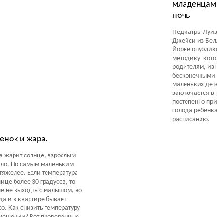
младенцам 
ночь
сты Обзоры Советы
Педиатры Луиз
Джейси из Бел
Йорке опублик
методику, кот
родителям, из
бесконечными 
маленьких дет
заключается в 
постепенно при
голода ребенка
расписанию.
енок и жара.
а жарит солнце, взрослым
ло. Но самым маленьким -
тяжелее. Если температура
лице более 30 градусов, то
е не выходть с малышом, но
да и в квартире бывает
о. Как снизить температуру
мещении? Вот проверенные