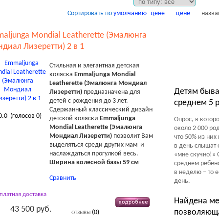
Сортировать по
умолчанию
цене
цене
назв
aljunga Mondial Leatherette (Эмалюнга
диал Лизеретти) 2 в 1
Стильная и элегантная детская
коляска
Emmaljunga Mondial
Leatherette (Эмалюнга Мондиал
Детям быва
Лизеретти)
предназначена для
детей с рождения до 3 лет.
среднем 5 р
Сдержанный классический дизайн
0.0
(голосов
0
)
детской коляски
Emmaljunga
Опрос, в котор
Mondial Leatherette (Эмалюнга
около 2 000 ро
Мондиал Лизеретти)
позволит Вам
что 50% из них
выделяться среди других мам и
в день слышат 
наслаждаться прогулкой весь.
«мне скучно!» 
Ширина колесной базы 59 см
среднем ребено
в неделю – то е
Сравнить
день.
сплатная доставка
Найдена ме
43 500 руб.
позволяющ
(0)
ОТЗЫВЫ