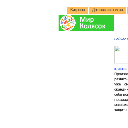
Витрина
Доставка и оплата
Сейчас 
Детские коляски
Кроватки и манежи
Детские стульчики
Электромобили
класса
,
Произв
Автокресла
развиты
Качели/качалки
уже см
скандин
Электрокачели
себя ко
прохла
В помощь родителям
максима
защиты 