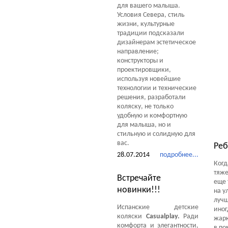
для вашего малыша.
Условия Севера, стиль
Те
жизни, культурные
традиции подсказали
дизайнерам эстетическое
направление;
конструкторы и
проектировщики,
используя новейшие
технологии и технические
решения, разработали
коляску, не только
удобную и комфортную
для малыша, но и
стильную и солидную для
вас.
Реб
28.07.2014
подробнее...
Когд
тяже
Встречайте
еще 
новинки!!!
на у
лучш
Испанские детские
иног
коляски
Casualplay.
Ради
жарк
комфорта и элегантности,
в по