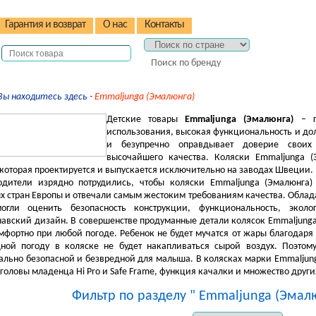
Гарантия и возврат
О нас
Контакты
Поиск по бренду
Вы находитесь здесь -
Emmaljunga (Эмалюнга)
Детские товары
Emmaljunga (Эмалюнга)
– га
использования, высокая функциональность и дол
и безупречно оправдывает доверие своих 
высочайшего качества. Коляски Emmaljunga 
 которая проектируется и выпускается исключительно на заводах Швеции.
одители изрядно потрудились, чтобы коляски Emmaljunga (Эмалюнга)
х стран Европы и отвечали самым жестоким требованиям качества. Обла
огли оценить безопасность конструкции, функциональность, экол
авский дизайн. В совершенстве продуманные детали колясок Emmaljunga
мфортно при любой погоде. Ребенок не будет мучатся от жары благодаря
дной погоду в коляске не будет накапливаться сырой воздух. Поэтом
льно безопасной и безвредной для малыша. В колясках марки Emmaljun
головы младенца Hi Pro и Safe Frame, функция качалки и множество друг
Фильтр по разделу " Emmaljunga (Эмалю