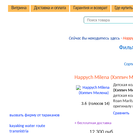
Витрина
Доставка и оплата
Гарантия и возврат
Где купить
Детские коляски
Сейчас Вы находитесь здесь -
Happy
Детские стульчики
Фильт
Детские велосипеды
Автокресла
Сорт
Детские домики
Happych Milena (Хэппич 
Качели
Детская к
В помощь родителям
(Хэппич М
детская ко
Roan Marit
3.6
(голосов
14
)
оригиналу 
Сравнить
вызвать фирму от тараканов
+ бесплатная доставка
kayaking water route
transnistria
12 300 руб.