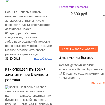
+ бесплатная доставка
Новинка! Теперь в нашем
9 800 руб.
ОТЗ
интернет-магазине появились
автокресла от итальянского
производителя
Sparco (Спарко)
.
Автокресла
Sparco
(Спарко)
разработаны
специально для самых
заботливых родителей, которые
ценят комфорт, удобство, а самое
Тесты Обзоры Советы
главное безопасность своего
ребенка во время езды.
А знаете ли Вы что...
31.10.2013
подробнее...
Первая детская коляска
Как определить время
появилась в Великобритании в
1733 году, ее создал архитектор
зачатия и пол будущего
Уильям Кент....
ребенка
читать дале
Появление на свет
нового человечка -
дар, доставшийся нам
от самой природы.
Когда малыш первый в