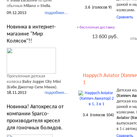
и
Stella Exclusive
по цене
рамой и н
обычных
Milano
и
Stella
.
3.6
(голосов
9
)
колесами.
09.12.2013
подробнее...
Сравнить
Новинка в интернет-
+ бесплатная доставка
магазине "Мир
13 600 руб.
ОТЗ
Колясок"!!
Happych Aviator (Хэппич
Прогулочная детская
коляска
Baby Jogger City Mini
1
(Бэби Джоггер Сити Мини)
.
Детская к
18.11.2013
подробнее...
(Хэппич Ав
детская ко
Новинка! Автокресла от
рамой и н
колесами.
компании Sparco-
3.4
(голосов
104
)
Aviator (Х
производителя кресел
выпускается
для гоночных болидов.
в 1 с авток
Сравнить