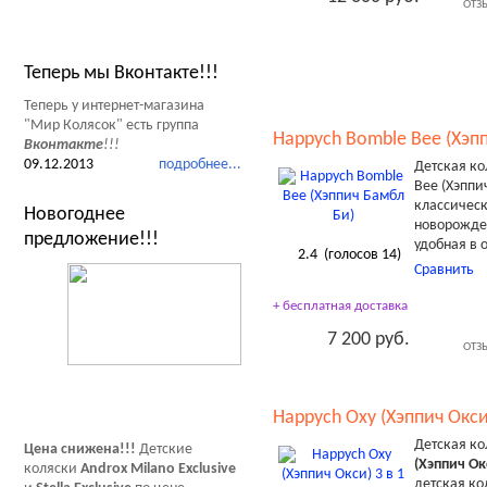
ОТЗ
Новости Мир Колясок
Теперь мы Вконтакте!!!
Теперь у интернет-магазина
"Мир Колясок" есть группа
Happych Bomble Bee (Хэп
Вконтакте
!!!
09.12.2013
подробнее...
Детская ко
Bee (Хэппи
классическ
Новогоднее
новорожде
предложение!!!
удобная в 
2.4
(голосов
14
)
Сравнить
+ бесплатная доставка
7 200 руб.
ОТЗ
Happych Oxy (Хэппич Окси)
Детская к
Цена снижена!!!
Детские
(Хэппич Ок
коляски
Androx Milano Exclusive
детская ко