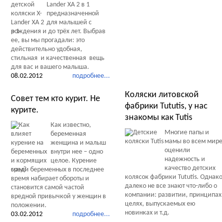
Lander XA 2 в 1
предназначенной
для малышей с
рождения и до трёх лет. Выбрав
ее, вы мы прогадали: это
действительно удобная,
стильная и качественная вещь
для вас и вашего малыша.
Тесты Обзоры Советы
08.02.2012
подробнее...
Коляски литовской
Совет тем кто курит. Не
фабрики Tututis, у нас
курите.
знакомы как Tutis
Как известно,
Многие папы и
беременная
мамы во всем мир
женщина и малыш
оценили
внутри нее – одно
надежность и
целое. Курение
качество детских
среди беременных в последнее
колясок фабрики Tututis. Однак
время набирает обороты и
далеко не все знают что-либо о
становится самой частой
компании: развитии, принципах
вредной привычкой у женщин в
целях, выпускаемых ею
положении.
новинках и т.д.
03.02.2012
подробнее...