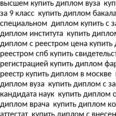
высшем купить диплом вуза
куп
за 9 класс
купить диплом бакала
специальном
диплом купить с з
диплом института
купить дипло
диплом с реестром цена купит
реестром спб купить свидетель
регистрацией купить диплом ф
реестр купить диплом в москве
диплом вуза
купить диплом с з
кандидата наук
купить диплом о
диплом врача
купить диплом ко
аттестат
купить диплом с внесени