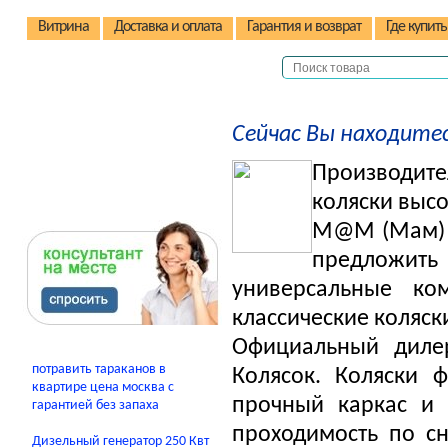
Витрина
Доставка и оплата
Гарантия и возврат
Где купить
Детские коляски
Сейчас Вы находитес
Детские стульчики
Производите
Обзоры Советы Тесты
коляски высо
M@M (Мам) 
предложить
универсальные ко
классические коляски
Официальный дил
потравить тараканов в
Колясок. Коляски
квартире цена москва с
прочный каркас и 
гарантией без запаха
проходимость по сн
Дизельный генератор 250 Квт