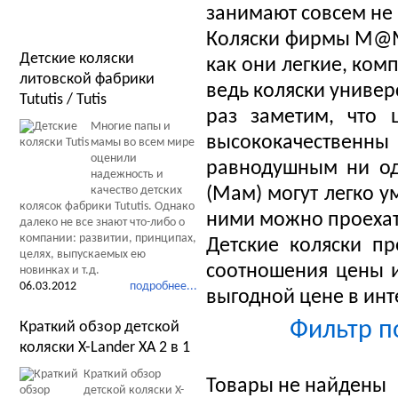
занимают совсем не 
Новости Мир Колясок
Коляски фирмы M@M 
Детские коляски
как они легкие, ком
литовской фабрики
ведь коляски униве
Tututis / Tutis
раз заметим, что
Многие папы и
высококачественн
мамы во всем мире
оценили
равнодушным ни од
надежность и
качество детских
(Мам) могут легко у
колясок фабрики Tututis. Однако
ними можно проехат
далеко не все знают что-либо о
компании: развитии, принципах,
Детские коляски п
целях, выпускаемых ею
соотношения цены 
новинках и т.д.
06.03.2012
подробнее...
выгодной цене в инт
Фильтр п
Краткий обзор детской
коляски X-Lander XA 2 в 1
Краткий обзор
Товары не найдены
детской коляски X-