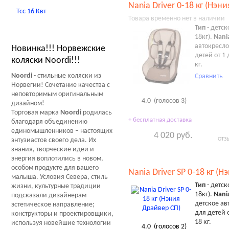
Nania Driver 0-18 кг (Нэн
Тсс 16 Квт
Товара временно нет в наличии
Тип
- детск
Новости Мир Колясок
18кг).
Nania
автокресло
Новинка!!! Норвежские
детей от 1 
коляски Noordi!!!
кг.
Noordi
- стильные коляски из
Сравнить
Норвегии! Сочетание качества с
неповторимым оригинальным
4.0
(голосов
3
)
дизайном!
Торговая марка
Noordi
родилась
+ бесплатная доставка
благодаря объединению
единомышленников – настоящих
4 020 руб.
ОТЗ
энтузиастов своего дела. Их
знания, творческие идеи и
энергия воплотились в новом,
особом продукте для вашего
Nania Driver SP 0-18 кг (
малыша. Условия Севера, стиль
Тип
- детск
жизни, культурные традиции
18кг).
Nania
подсказали дизайнерам
детское ав
эстетическое направление;
для детей о
конструкторы и проектировщики,
18 кг.
используя новейшие технологии
4.0
(голосов
2
)