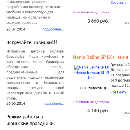
и технические решения,
Сравнить
разработали коляску, не только
удобную и комфортную для
+ бесплатная доставка
малыша, но и стильную и
3 660 руб.
солидную для вас.
ОТЗ
28.07.2014
подробнее...
Встречайте новинки!!!
Испанские детские коляски
Casualplay.
Ради комфорта и
Nania Beline SP LX (Нэния
элегантности, марка
Casualplay
Группа: 1/2
объединила товары,
Детское ав
предназначенные для
LX
предназ
родителей, ищущих технически
от 9 до 36к
совершенные и безопасные
года до 12 
товары, несущие свой
0.0
(голосов
0
)
Сравнить
неповторимый дизайн и яркий
стиль.
+ бесплатная доставка
26.06.2014
подробнее...
4 140 руб.
ОТЗ
Режим работы в
июньские праздники.