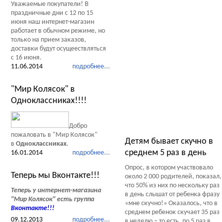
Уважаемые покупатели! В
праздничные дни с 12 по 15
июня наш интернет-магазин
работает в обычном режиме, но
только на прием заказов,
доставки будут осущеествляться
с 16 июня.
11.06.2014
подробнее...
"Мир Колясок" в
Одноклассниках!!!!
Тесты Обзоры Советы
Добро
пожаловать в "Мир Колясок"
Детям бывает скучно в
в
Одноклассниках
.
среднем 5 раз в день
16.01.2014
подробнее...
Опрос, в котором участвовало
Теперь мы Вконтакте!!!
около 2 000 родителей, показал,
что 50% из них по нескольку раз
Теперь у интернет-магазина
в день слышат от ребенка фразу
"Мир Колясок" есть группа
«мне скучно!» Оказалось, что в
Вконтакте
!!!
среднем ребенок скучает 35 раз
09.12.2013
подробнее...
в неделю – то есть, по 5 раз в