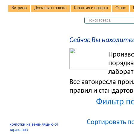
Витрина
Доставка и оплата
Гарантия и возврат
О нас
Детские коляски
Сейчас Вы находитес
Кроватки и манежи
Произво
Детские стульчики
порядка
Электромобили
лаборат
Автокресла
Качели/качалки
Все автокресла прои
Электрокачели
правил и стандартов 
В помощь родителям
Фильтр по
Сортировать п
колготки на вентиляцию от
тараканов