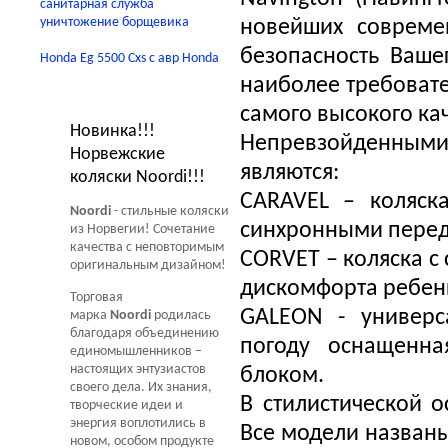
санитарная служба
уничтожение борщевика
новейших современ
безопасность Ваше
Honda Eg 5500 Cxs с авр Honda
наиболее требовате
Новости Мир Колясок
самого высокого кач
Новинка!!!
Непревзойденными 
Норвежские
являются:
коляски Noordi!!!
CARAVEL – коляск
Noordi
- стильные коляски
синхронными перед
из Норвегии! Сочетание
качества с неповторимым
CORVET – коляска с
оригинальным дизайном!
дискомфорта ребенк
Торговая
GALEON - универс
марка
Noordi
родилась
благодаря объединению
погоду оснащенн
единомышленников –
настоящих энтузиастов
блоком.
своего дела. Их знания,
В стилистической 
творческие идеи и
энергия воплотились в
Все модели названы
новом, особом продукте