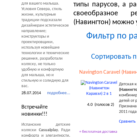
типы парусов, а ра
для вашего малыша.
Условия Севера, стиль
своеобразное р
жизни, культурные
традиции подсказали
(Навингтон) можно 
дизайнерам эстетическое
направление;
Фильтр по ра
конструкторы и
проектировщики,
используя новейшие
технологии и технические
Сортировать 
решения, разработали
коляску, не только
удобную и комфортную
Navington Caravel (Навин
для малыша, но и
стильную и солидную для
Детская 
вас.
(Навингто
28.07.2014
подробнее...
комбинир
детей от 
4.0
(голосов
2
)
Признана
Встречайте
2011 года
новинки!!!
Сравнить
Испанские детские
коляски
Casualplay.
Ради
+ бесплатная доставка
комфорта и элегантности,