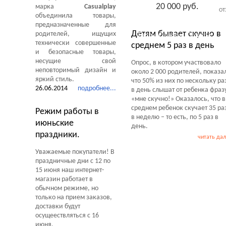
20 000 руб.
марка
Casualplay
ОТ
объединила товары,
предназначенные для
Детям бывает скучно в
родителей, ищущих
Тесты Обзоры Советы
технически совершенные
среднем 5 раз в день
и безопасные товары,
несущие свой
Опрос, в котором участвовало
неповторимый дизайн и
около 2 000 родителей, показа
яркий стиль.
что 50% из них по нескольку ра
26.06.2014
подробнее...
в день слышат от ребенка фраз
«мне скучно!» Оказалось, что в
среднем ребенок скучает 35 ра
Режим работы в
в неделю – то есть, по 5 раз в
июньские
день.
праздники.
читать да
Уважаемые покупатели! В
праздничные дни с 12 по
15 июня наш интернет-
магазин работает в
обычном режиме, но
только на прием заказов,
доставки будут
осущеествляться с 16
июня.