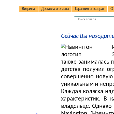
Витрина
Доставка и оплата
Гарантия и возврат
О 
Сейчас Вы находите
Детские коляски
Кроватки и манежи
Детские стульчики
Электромобили
также занималась 
Автокресла
детства получил о
Качели/качалки
совершенно новую 
Электрокачели
уникальным и непр
Каждая коляска на
В помощь родителям
характеристик. В 
владельце. Однако
Navington (Навинг