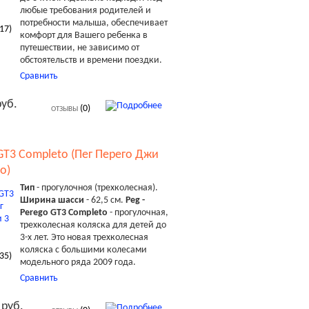
любые требования родителей и
потребности малыша, обеспечивает
17
)
комфорт для Вашего ребенка в
путешествии, не зависимо от
обстоятельств и времени поездки.
Сравнить
руб.
(0)
ОТЗЫВЫ
 GT3 Completo (Пег Перего Джи
о)
Тип
- прогулочноя (трехколесная).
Ширина шасси
- 62,5 см.
Peg -
Perego GT3 Completo
- прогулочная,
трехколесная коляска для детей до
3-х лет. Это новая трехколесная
коляска с большими колесами
35
)
модельного ряда 2009 года.
Сравнить
 руб.