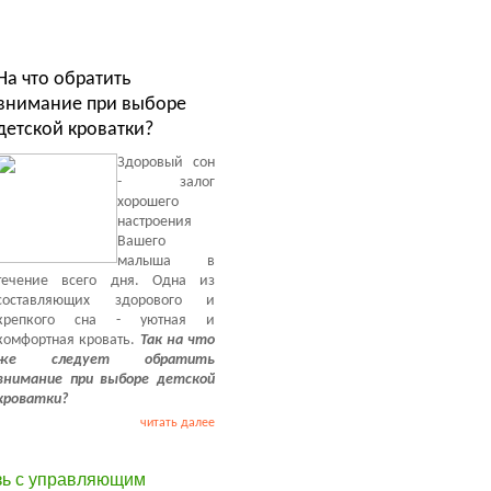
На что обратить
внимание при выборе
детской кроватки?
Здоровый сон
- залог
хорошего
настроения
Вашего
малыша в
течение всего дня. Одна из
составляющих здорового и
крепкого сна - уютная и
комфортная кровать.
Так на что
же следует обратить
внимание при выборе детской
кроватки?
читать далее
зь с управляющим