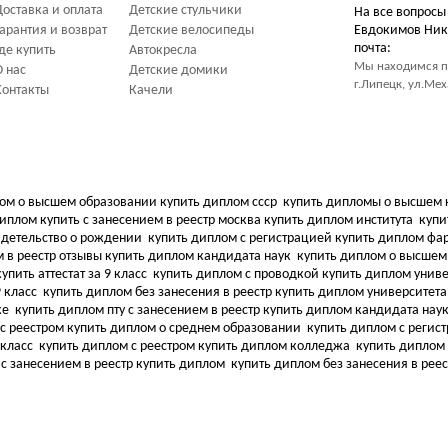
Доставка и оплата
Детские стульчики
На все вопросы
Гарантия и возврат
Детские велосипеды
Евдокимов Ник
почта:
Где купить
Автокресла
Мы находимся п
О нас
Детские домики
г.Липецк, ул.Ме
Контакты
Качели
ом о высшем образовании купить диплом ссср
купить дипломы о высшем 
иплом купить с занесением в реестр москва купить диплом института
купи
видетельство о рождении
купить диплом с регистрацией купить диплом ф
 в реестр отзывы купить диплом кандидата наук
купить диплом о высшем
упить аттестат за 9 класс
купить диплом с проводкой купить диплом унив
9 класс
купить диплом без занесения в реестр купить диплом университет
ке
купить диплом пту с занесением в реестр купить диплом кандидата нау
 с реестром купить диплом о среднем образовании
купить диплом с регис
 класс
купить диплом с реестром купить диплом колледжа
купить диплом 
 с занесением в реестр купить диплом
купить диплом без занесения в рее