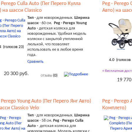
- Perego Culla Auto (Пег Перего Кулла
Peg - Perego 
) на шасси Classico
Авто) на шасс
Тип
- для новорожденных.
Ширина
шасси
- 60 см.
Peg - Perego Young
Auto -
детская коляска для
новорожденных. Удобная модель
коляски с закрытой утепленной
люлькой, что позволяет
4
(голосов
23
)
использовать ее в любое время
года.
4.0
(голосов
Сравнить
+ бесплатная дост
20 300 руб.
(0)
ОТЗЫВЫ
19 770
- Perego Young Auto (Пег Перего Янг Авто)
Peg - Perego 
асси Classico Velo
Комплето)
Тип
- для новорожденных.
Ширина
шасси
- 58 см.
Peg - Perego Culla
Auto -
детская коляска для
новорожденных. Модель коляски с