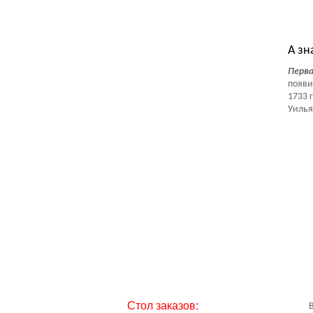
Тес
А зн
Перва
появи
1733 
Уильям
Стол заказов: