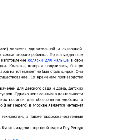
Посмотреть корзину
Корзина пуста
его)
является удивительной и сказочной.
в семье второго ребенка. По вынужденным
о изготовление
коляски для малыша
в свои
ки. Коляска, которая получилась, быстро
аров на тот момент не был столь широк. Они
существование. Со временем производство
качелей для детского сада и дома, детских
ссуаров. Однако неизменным в деятельности
ских новинок для обеспечения удобства и
(Пег Перего) в Москве является интернет
технологии, а также высококачественные
. Купить изделия торговой марки Peg Perego