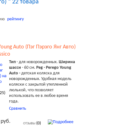
го) " 22 товара
ию
рейтингу
Young Auto (Пэг Пэрэго Янг Авто)
ssico
Тип
- для новорожденных.
Ширина
шасси
- 60 см.
Peg - Perego Young
Auto -
детская коляска для
новорожденных. Удобная модель
коляски с закрытой утепленной
люлькой, что позволяет
25
)
использовать ее в любое время
года.
Сравнить
 руб.
(0)
ОТЗЫВЫ