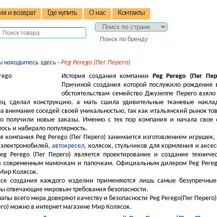
ия и возврат
Где купить
О нас
Контакты
Поиск по бренду
ы находитесь здесь -
Peg Perego (Пег Перего)
История создания компании
Peg Perego (Пег Пер
Причиной создания которой послужило рождение 
обстоятельствам семейство Джузеппе Перего взял
ец сделал конструкцию, а мать сшила удивительные тканевые наклад
а внимание соседей своей уникальностью, так как итальянский рынок тов
о получили новые заказы. Именно с тех пор компания и начала свое 
ось и набирало популярность.
 компания Peg Perego (Пег Перего) занимается изготовлением игрушек, 
 электромобилей,
автокресел
, колясок, стульчиков для кормления и аксе
g Perego (Пег Перего) является проектирование и создание техниче
 современным мамочкам и папочкам. Официальным дилером Peg Perego 
Мир Колясок.
ссе создания каждого изделии применяются лишь самые безупречные 
ы отвечающие мировым требования безопасности.
апы всего мира доверяют качеству и безопасности Peg Perego(Пег Перего)
его) можно в интернет магазине Мир Колясок.