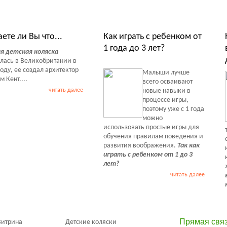
ты Обзоры Советы
аете ли Вы что...
Как играть с ребенком от
1 года до 3 лет?
я детская коляска
лась в Великобритании в
году, ее создал архитектор
Малыши лучше
 Кент....
всего осваивают
читать далее
новые навыки в
процессе игры,
поэтому уже с 1 года
можно
использовать простые игры для
обучения правилам поведения и
развития воображения.
Так как
играть с ребенком от 1 до 3
лет?
читать далее
Прямая свя
Витрина
Детские коляски