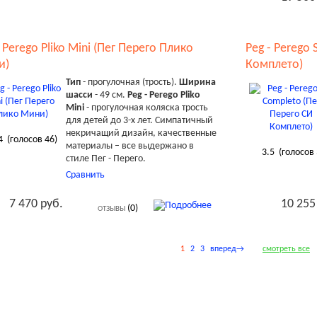
- Perego Pliko Mini (Пег Перего Плико
Peg - Perego 
и)
Комплето)
Тип
- прогулочная (трость).
Ширина
шасси
- 49 см.
Peg - Perego Pliko
Mini
- прогулочная коляска трость
для детей до 3-х лет. Симпатичный
некричащий дизайн, качественные
4
(голосов
46
)
материалы – все выдержано в
3.5
(голосов
стиле Пег - Перего.
Сравнить
7 470 руб.
10 255
(0)
ОТЗЫВЫ
1
2
3
вперед→
смотреть все