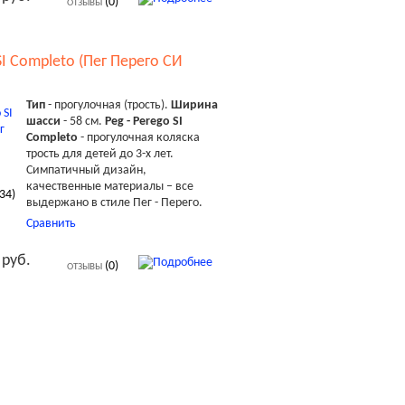
(0)
ОТЗЫВЫ
SI Completo (Пег Перего СИ
Тип
- прогулочная (трость).
Ширина
шасси
- 58 см.
Peg - Perego SI
Completo
- прогулочная коляска
трость для детей до 3-х лет.
Симпатичный дизайн,
качественные материалы – все
34
)
выдержано в стиле Пег - Перего.
Сравнить
 руб.
(0)
ОТЗЫВЫ