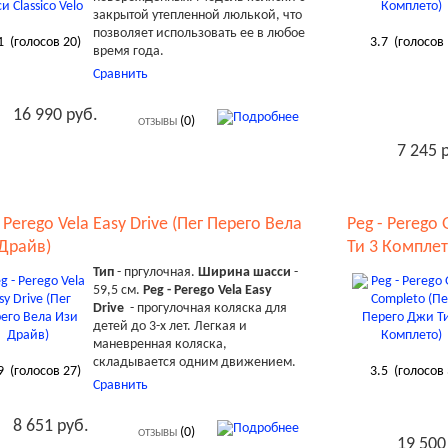
закрытой утепленной люлькой, что
позволяет использовать ее в любое
1
(голосов
20
)
3.7
(голосов
время года.
Сравнить
16 990 руб.
(0)
ОТЗЫВЫ
7 245 
- Perego Vela Easy Drive (Пег Перего Вела
Peg - Perego
Драйв)
Ти 3 Комплет
Тип
- пргулочная.
Ширина шасси
-
59,5 см.
Peg - Perego Vela Easy
Drive
- прогулочная коляска для
детей до 3-х лет. Легкая и
маневренная коляска,
складывается одним движением.
9
(голосов
27
)
3.5
(голосов
Сравнить
8 651 руб.
(0)
ОТЗЫВЫ
19 500