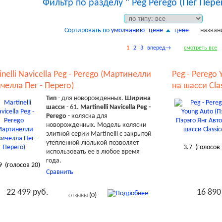
Фильтр по разделу " Peg Perego (Пег Пере
Сортировать по
умолчанию
цене
цене
назван
1
2
3
вперед→
смотреть все
inelli Navicella Peg - Perego (Мартинелли
Peg - Perego 
челла Пег - Перего)
на шасси Cla
Тип
- для новорожденных.
Ширина
шасси
- 61.
Martinelli Navicella Peg -
Perego
- коляска для
новорожденных. Модель коляски
элитной серии Martinelli с закрытой
утепленной люлькой позволяет
3.7
(голосов
использовать ее в любое время
года.
9
(голосов
20
)
Сравнить
22 499 руб.
16 890
(0)
ОТЗЫВЫ