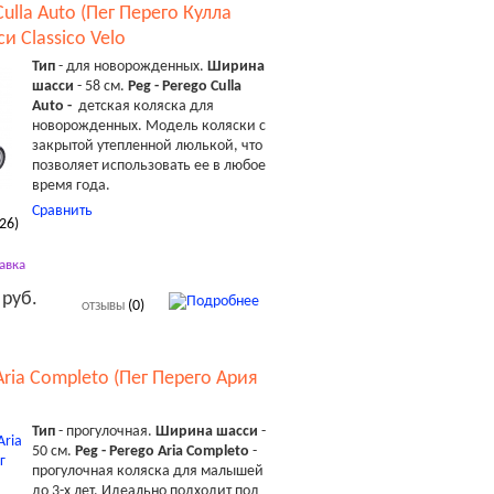
Culla Auto (Пег Перего Кулла
и Classico Velo
Тип
- для новорожденных.
Ширина
шасси
- 58 см.
Peg - Perego Culla
Auto -
детская коляска для
новорожденных. Модель коляски с
закрытой утепленной люлькой, что
позволяет использовать ее в любое
время года.
Сравнить
26
)
авка
 руб.
(0)
ОТЗЫВЫ
Aria Completo (Пег Перего Ария
Тип
- прогулочная.
Ширина шасси
-
50 см.
Peg - Perego Aria Completo
-
прогулочная коляска для малышей
до 3-х лет. Идеально подходит под