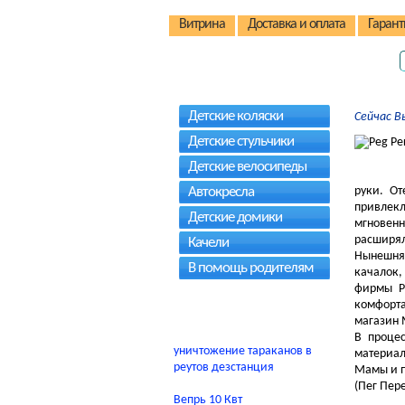
Витрина
Доставка и оплата
Гарант
Детские коляски
Сейчас В
Детские стульчики
Детские велосипеды
Автокресла
руки. От
привлекл
Детские домики
мгновенн
расширял
Качели
Нынешняя
В помощь родителям
качалок,
фирмы Pe
комфорта
магазин 
В проце
уничтожение тараканов в
материал
реутов дезстанция
Мамы и п
(Пег Пер
Вепрь 10 Квт