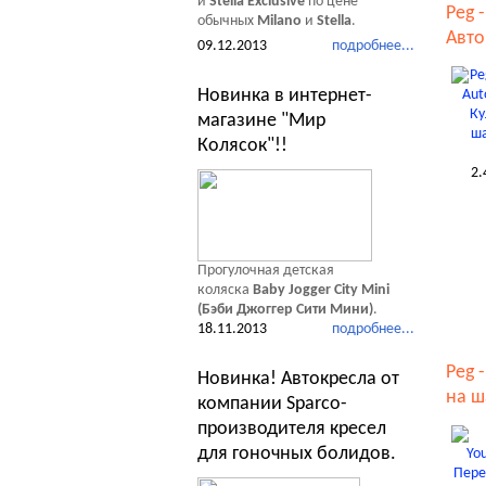
и
Stella Exclusive
по цене
Peg 
обычных
Milano
и
Stella
.
Авто
09.12.2013
подробнее...
Новинка в интернет-
магазине "Мир
Колясок"!!
2.
Прогулочная детская
коляска
Baby Jogger City Mini
(Бэби Джоггер Сити Мини)
.
18.11.2013
подробнее...
Peg 
Новинка! Автокресла от
на ш
компании Sparco-
производителя кресел
для гоночных болидов.