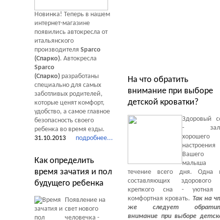
Новинка! Теперь в нашем
интернет-магазине
появились автокресла от
итальянского
производителя
Sparco
(Спарко)
. Автокресла
Sparco
(Спарко)
разработаны
На что обратить
специально для самых
внимание при выборе
заботливых родителей,
детской кроватки?
которые ценят комфорт,
удобство, а самое главное
Здоровый с
безопасность своего
- зало
ребенка во время езды.
хорошего
31.10.2013
подробнее...
настроения
Вашего
Как определить
малыша
время зачатия и пол
течение всего дня. Одна 
составляющих здорового
будущего ребенка
крепкого сна - уютная
комфортная кровать.
Так на ч
Появление на
же следует обрати
свет нового
внимание при выборе детск
человечка -