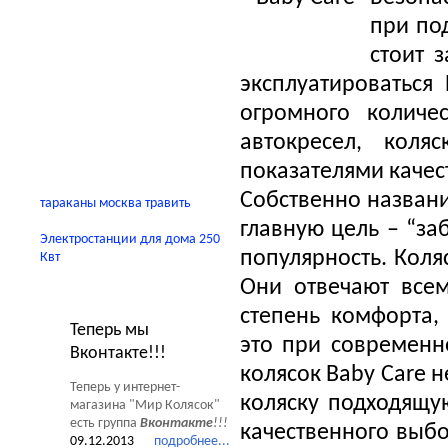
Автокресла
при по
Детские домики
стоит 
Качели
эксплуатироваться
огромного количе
В помощь родителям
автокресел, коля
показателями качес
Собственно названи
тараканы москва травить
главную цель – “за
Электростанции для дома 250
популярность. Коляс
Квт
Они отвечают все
Новости Мир Колясок
степень комфорта,
Теперь мы
это при современн
Вконтакте!!!
колясок Baby Care 
Теперь у интернет-
коляску подходящу
магазина "Мир Колясок"
есть группа
Вконтакте
!!!
качественного выб
09.12.2013
подробнее...