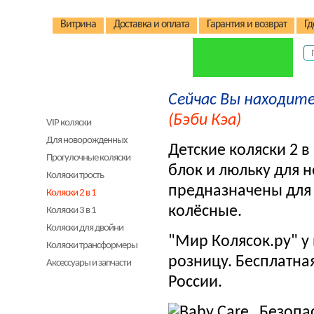
Витрина
Доставка и оплата
Гарантия и возврат
Гд
Сейчас Вы находите
Детские коляски
(Бэби Кэа)
VIP коляски
Для новорожденных
Детские коляски 2 
Прогулочные коляски
блок и люльку для 
Коляски трость
предназначены для д
Коляски 2 в 1
колёсные.
Коляски 3 в 1
Коляски для двойни
"Мир Колясок.ру" у 
Коляски трансформеры
розницу. Бесплатная
Аксессуары и запчасти
России.
Детские стульчики
Детские велосипеды
Безопа