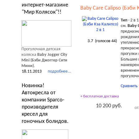
интернет-магазине
Baby Care Calipso (Бэби 
"Мир Колясок"!!
Тип
- 2 в 
см.
Baby C
предназна
рождения 
3.7
(голосов
44
)
утепленн
прекрасно
Прогулочная детская
прогулки 
коляска
Baby Jogger City
Большие 
Mini (Бэби Джоггер Сити
маневренн
Мини)
.
временем
18.11.2013
подробнее...
прогулоч
Новинка!
Сравнить
Автокресла от
+ бесплатная доставка
компании Sparco-
10 200 руб.
производителя
ОТ
кресел для
гоночных болидов.
Тесты Обзоры Советы