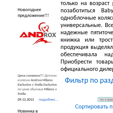
только на возраст
Новогоднее
позаботиться Ba
предложение!!!
одноблочные коляс
универсальные. Вс
надежные пятиточе
книжка или трост
продукция выделял
обеспечивала н
Приобрести това
официального дилер
Цена снижена!!!
Детские
Фильтр по разд
коляски
Androx Milano
Exclusive
и
Stella Exclusive
по цене обычных
Milano
и
Stella
.
09.12.2013
подробнее...
Сортировать 
Новинка в