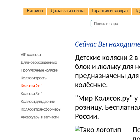
Витрина
Доставка и оплата
Гарантия и возврат
Гд
Сейчас Вы находите
Детские коляски
VIP коляски
Детские коляски 2 
Для новорожденных
блок и люльку для 
Прогулочные коляски
предназначены для д
Коляски трость
колёсные.
Коляски 2 в 1
Коляски 3 в 1
"Мир Колясок.ру" у 
Коляски для двойни
розницу. Бесплатная
Коляски трансформеры
России.
Аксессуары и запчасти
Детские стульчики
П
Детские велосипеды
п