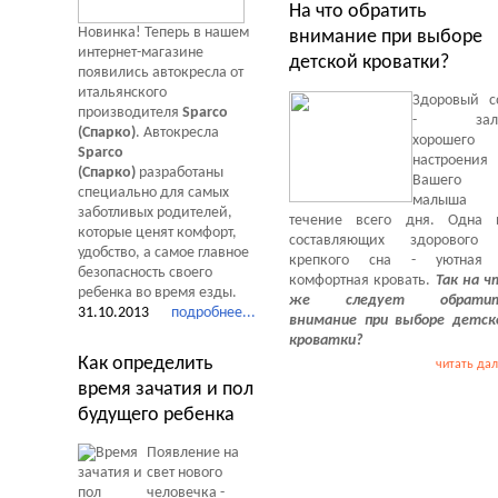
На что обратить
Новинка! Теперь в нашем
внимание при выборе
интернет-магазине
детской кроватки?
появились автокресла от
итальянского
Здоровый с
производителя
Sparco
- зало
(Спарко)
. Автокресла
хорошего
Sparco
настроения
(Спарко)
разработаны
Вашего
специально для самых
малыша
заботливых родителей,
течение всего дня. Одна 
которые ценят комфорт,
составляющих здорового
удобство, а самое главное
крепкого сна - уютная
безопасность своего
комфортная кровать.
Так на ч
ребенка во время езды.
же следует обрати
31.10.2013
подробнее...
внимание при выборе детск
кроватки?
Как определить
читать да
время зачатия и пол
будущего ребенка
Появление на
свет нового
человечка -