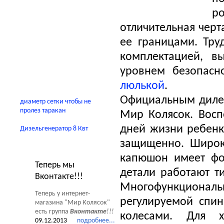
Автокресла
р
Детские домики
отличительная черт
Качели
ее границами. Тру
комплектацией, в
В помощь родителям
уровнем безопасно
люлькой
.
Официальным дилер
диаметр сетки чтобы не
пролез таракан
Мир Колясок. Восп
дней жизни ребенка
Дизельгенератор 8 Квт
защищенно. Широк
Новости Мир Колясок
капюшон имеет фо
Теперь мы
детали работают т
Вконтакте!!!
Многофункциона
Теперь у интернет-
регулируемой спи
магазина "Мир Колясок"
есть группа
Вконтакте
!!!
колесами. Для х
09.12.2013
подробнее...