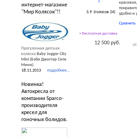
красивая,
интернет-магазине
понравит
"Мир Колясок"!!
3.9
(голосов
24
)
удобно и 
Сравнить
+ бесплатная доставка
12 500 руб.
ОТ
Прогулочная детская
коляска
Baby Jogger City
Mini (Бэби Джоггер Сити
Тесты Обзоры Советы
Мини)
.
18.11.2013
подробнее...
Новинка!
Автокресла от
компании Sparco-
производителя
кресел для
гоночных болидов.