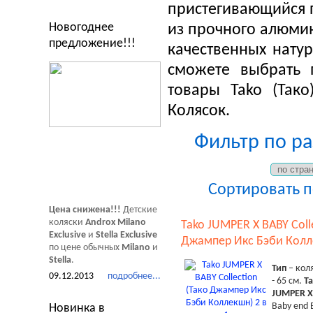
пристегивающийся п
Новогоднее
из прочного алюмин
предложение!!!
качественных натур
сможете выбрать 
товары Tako (Так
Колясок.
Фильтр по раз
Сортировать 
Цена снижена!!!
Детские
коляски
Androx Milano
Tako JUMPER X BABY Colle
Exclusive
и
Stella Exclusive
Джампер Икс Бэби Колле
по цене обычных
Milano
и
Stella
.
Тип
– коля
09.12.2013
подробнее...
- 65 см.
T
JUMPER X
Baby end 
Новинка в