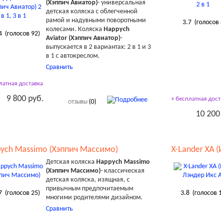
(Хэппич Авиатор)
- универсальная
детская коляска с облегченной
рамой и надувными поворотными
3.7
(голосов
колесами. Коляска
Happych
4
(голосов
92
)
Aviator (Хэппич Авиатор)
-
выпускается в 2 вариантах: 2 в 1 и 3
в 1 с автокреслом.
Сравнить
латная доставка
9 800 руб.
+ бесплатная дост
(0)
ОТЗЫВЫ
10 200
ych Massimo (Хэппич Массимо)
X-Lander XA 
Детская коляска
Happych Massimo
(Хэппич Массимо)
- классическая
детская коляска, изящная, с
привычным предпочитаемым
7
(голосов
25
)
3.8
(голосов
многими родителями дизайном.
Сравнить