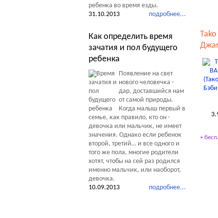
ребенка во время езды.
31.10.2013
подробнее...
Tako
Как определить время
Джам
зачатия и пол будущего
ребенка
Появление на свет
нового человечка -
дар, доставшийся нам
от самой природы.
Когда малыш первый в
3.
семье, как правило, кто он -
девочка или мальчик, не имеет
значения. Однако если ребенок
+ бесп
второй, третий… и все одного и
того же пола, многие родители
хотят, чтобы на сей раз родился
именно мальчик, или наоборот,
девочка.
10.09.2013
подробнее...