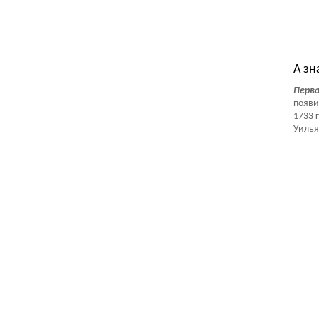
Тес
А зн
Перва
появи
1733 
Уильям