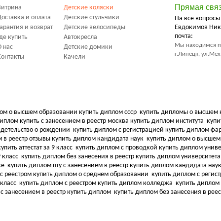
Прямая свя
Витрина
Детские коляски
Доставка и оплата
Детские стульчики
На все вопросы
Гарантия и возврат
Детские велосипеды
Евдокимов Ник
почта:
Где купить
Автокресла
Мы находимся п
О нас
Детские домики
г.Липецк, ул.Ме
Контакты
Качели
ом о высшем образовании купить диплом ссср
купить дипломы о высшем 
иплом купить с занесением в реестр москва купить диплом института
купи
видетельство о рождении
купить диплом с регистрацией купить диплом ф
 в реестр отзывы купить диплом кандидата наук
купить диплом о высшем
упить аттестат за 9 класс
купить диплом с проводкой купить диплом унив
9 класс
купить диплом без занесения в реестр купить диплом университет
ке
купить диплом пту с занесением в реестр купить диплом кандидата нау
 с реестром купить диплом о среднем образовании
купить диплом с регис
 класс
купить диплом с реестром купить диплом колледжа
купить диплом 
 с занесением в реестр купить диплом
купить диплом без занесения в рее