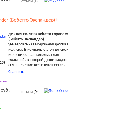
(1)
ОТЗЫВЫ
nder (Бебетто Экспандер)+
Детская коляска
Bebetto Expander
(Бебетто Экспандер)
-
универсальная модульная детская
коляска.
В комплекте этой детской
коляски есть автолюлька для
малышей, в которой детки сладко
13
)
спят в течение всего путешествия.
Сравнить
авка
 руб.
(0)
ОТЗЫВЫ
е