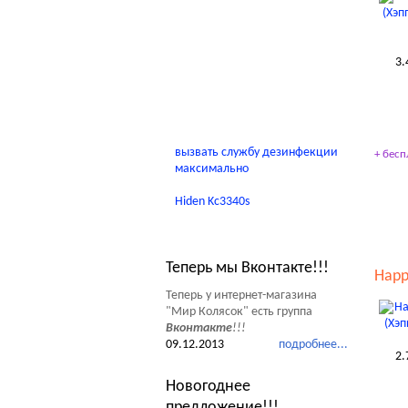
Детские домики
Качели
3.
В помощь родителям
вызвать службу дезинфекции
+ бесп
максимально
Hiden Kc3340s
Новости Мир Колясок
Теперь мы Вконтакте!!!
Happ
Теперь у интернет-магазина
"Мир Колясок" есть группа
Вконтакте
!!!
09.12.2013
подробнее...
2.
Новогоднее
предложение!!!