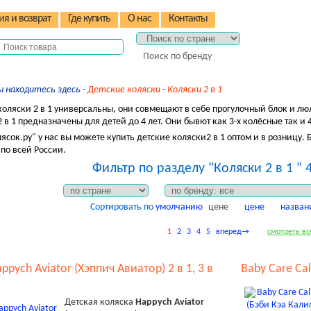
ия и возврат
Где купить
О нас
Контакты
Поиск по бренду
ы находитесь здесь -
Детские коляски
-
Коляски 2 в 1
коляски 2 в 1 универсальны, они совмещают в себе прогулочный блок и л
 в 1 предназначены для детей до 4 лет. Они бывют как 3-х колёсные так и 
ясок.ру" у нас вы можете купить детские коляски2 в 1 оптом и в розницу. 
 по всей России.
Фильтр по разделу "Коляски 2 в 1 " 
Сортировать по
умолчанию
цене
цене
назван
1
2
3
4
5
вперед→
смотреть вс
ppych Aviator (Хэппич Авиатор) 2 в 1, 3 в
Baby Care Cal
Детская коляска
Happych Aviator