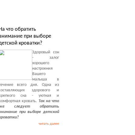
На что обратить
внимание при выборе
детской кроватки?
Здоровый сон
- залог
хорошего
настроения
Вашего
малыша в
течение всего дня. Одна из
составляющих здорового и
крепкого сна - уютная и
комфортная кровать.
Так на что
же следует обратить
внимание при выборе детской
кроватки?
читать далее