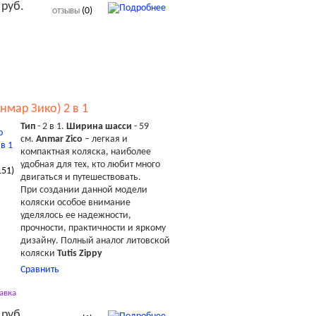
 руб.
(0)
ОТЗЫВЫ
нмар Зико) 2 в 1
Тип
- 2 в 1.
Ширина шасси
- 59
см.
Anmar Zico
– легкая и
компактная коляска, наиболее
удобная для тех, кто любит много
151
)
двигаться и путешествовать.
При создании данной модели
коляски особое внимание
уделялось ее надежности,
прочности, практичности и яркому
дизайну. Полный аналог литовской
коляски
Tutis Zippy
Сравнить
авка
 руб.