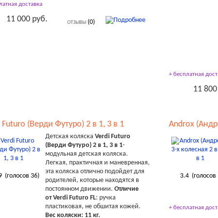
латная доставка
11 000 руб.
(0)
ОТЗЫВЫ
+ бесплатная дост
11 800
 Futuro (Верди Футуро) 2 в 1, 3 в 1
Androx (Андро
Детская коляска
Verdi Futuro
(Верди Футуро) 2 в 1, 3 в 1
-
модульная детская коляска.
Легкая, практичная и маневренная,
эта коляска отлично подойдет для
9
(голосов
36
)
3.4
(голосов
родителей, которые находятся в
постоянном движении.
Отличие
от
Verdi
Futuro
FL
: ручка
пластиковая, не обшитая кожей.
+ бесплатная дост
Вес коляски: 11 кг.