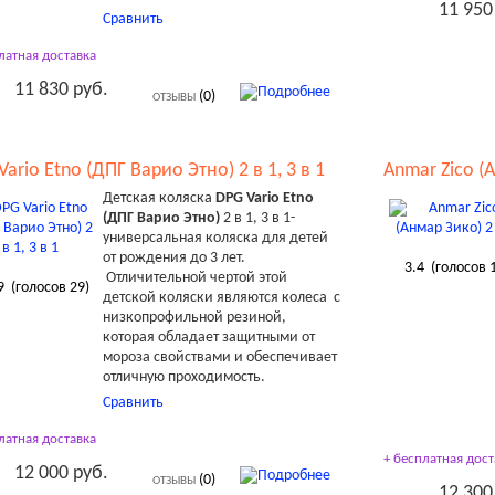
11 950
Сравнить
латная доставка
11 830 руб.
(0)
ОТЗЫВЫ
Vario Etno (ДПГ Варио Этно) 2 в 1, 3 в 1
Anmar Zico (А
Детская коляска
DPG Vario Etno
(ДПГ Варио Этно)
2 в 1, 3 в 1-
универсальная коляска для детей
от рождения до 3 лет.
3.4
(голосов
Отличительной чертой этой
9
(голосов
29
)
детской коляски являются колеса с
низкопрофильной резиной,
которая обладает защитными от
мороза свойствами и обеспечивает
отличную проходимость.
Сравнить
латная доставка
+ бесплатная дост
12 000 руб.
(0)
ОТЗЫВЫ
12 300