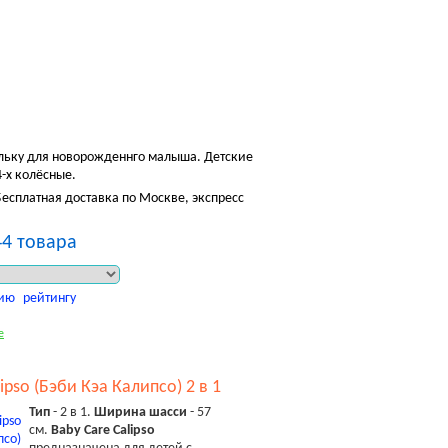
Посмотреть корзину
Корзина пуста
юльку для новорожденнго малыша. Детские
4-х колёсные.
Бесплатная доставка по Москве, экспресс
44 товара
ию
рейтингу
е
ipso (Бэби Кэа Калипсо) 2 в 1
Тип
- 2 в 1.
Ширина шасси
- 57
см.
Baby Care Calipso