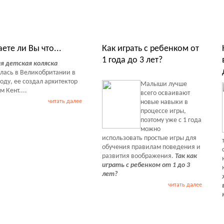
ты Обзоры Советы
аете ли Вы что...
Как играть с ребенком от
1 года до 3 лет?
я детская коляска
лась в Великобритании в
году, ее создал архитектор
Малыши лучше
 Кент....
всего осваивают
читать далее
новые навыки в
процессе игры,
поэтому уже с 1 года
можно
использовать простые игры для
обучения правилам поведения и
развития воображения.
Так как
играть с ребенком от 1 до 3
лет?
читать далее