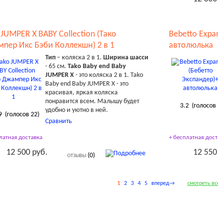
 JUMPER X BABY Collection (Тако
Bebetto Expa
пер Икс Бэби Коллекшн) 2 в 1
автолюлька
Тип
– коляска 2 в 1.
Ширина шасси
- 65 см.
Tako Baby end Baby
JUMPER X
- это коляска 2 в 1. Tako
Baby end Baby JUMPER X - это
красивая, яркая коляска
понравится всем. Малышу будет
3.2
(голосов
удобно и уютно в ней.
9
(голосов
22
)
Сравнить
латная доставка
+ бесплатная дост
12 500 руб.
12 550
(0)
ОТЗЫВЫ
1
2
3
4
5
вперед→
смотреть вс