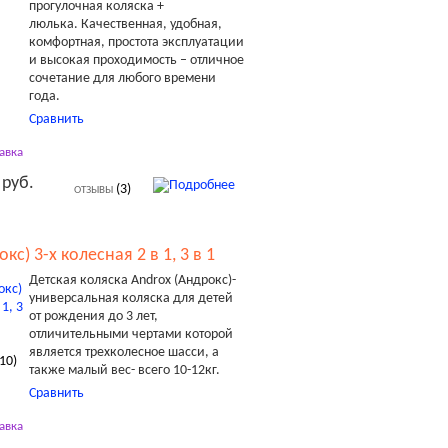
прогулочная коляска +
люлька. Качественная, удобная,
комфортная, простота эксплуатации
и высокая проходимость – отличное
сочетание для любого времени
года.
Сравнить
авка
 руб.
(3)
ОТЗЫВЫ
кс) 3-х колесная 2 в 1, 3 в 1
Детская коляска Androx (Андрокс)-
универсальная коляска для детей
от рождения до 3 лет,
отличительными чертами которой
является трехколесное шасси, а
10
)
также малый вес- всего 10-12кг.
Сравнить
авка