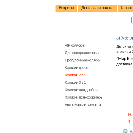
Витрина
Доставка и оплата
Гарант
Детские коляски
Сейчас В
VIP коляски
Детские 
коляски 2
Для новорожденных
"Мир Кол
Прогулочные коляски
доставка
Коляски трость
Коляски 2 в 1
Коляски 3 в 1
Коляски для двойни
Коляски трансформеры
Аксессуары и запчасти
Детские стульчики
Ha
1
Детские велосипеды
Автокресла