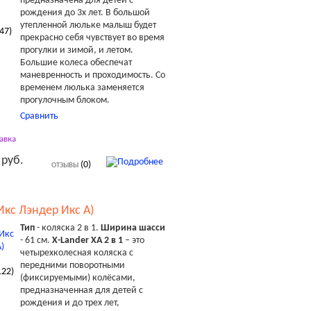
предназначена для детей с
рождения до 3х лет. В большой
утепленной люльке малыш будет
47
)
прекрасно себя чувствует во время
прогулки и зимой, и летом.
Большие колеса обеспечат
маневренность и проходимость. Со
временем люлька заменяется
прогулочным блоком.
Сравнить
авка
 руб.
(0)
ОТЗЫВЫ
(Икс Лэндер Икс А)
Тип
- коляска 2 в 1.
Ширина шасси
- 61 см.
X-Lander XA 2 в 1
– это
четырехколесная коляска с
передними поворотными
122
)
(фиксируемыми) колёсами,
предназначенная для детей с
рождения и до трех лет,