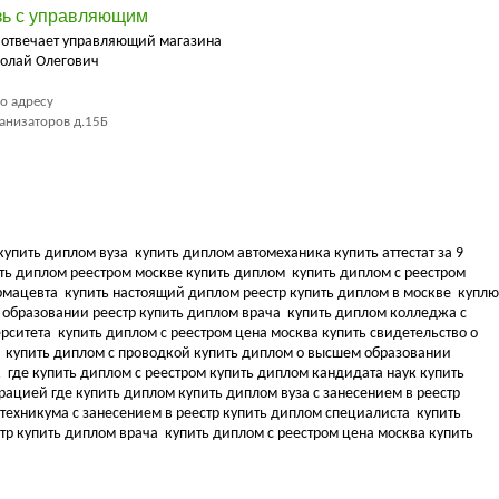
зь с управляющим
 отвечает управляющий магазина
олай Олегович
о адресу
ханизаторов д.15Б
купить диплом вуза
купить диплом автомеханика купить аттестат за 9
ть диплом реестром москве купить диплом
купить диплом с реестром
армацевта
купить настоящий диплом реестр купить диплом в москве
куплю
 образовании реестр купить диплом врача
купить диплом колледжа с
ерситета
купить диплом с реестром цена москва купить свидетельство о
а
купить диплом с проводкой купить диплом о высшем образовании
к
где купить диплом с реестром купить диплом кандидата наук
купить
трацией где купить диплом
купить диплом вуза с занесением в реестр
техникума с занесением в реестр купить диплом специалиста
купить
стр купить диплом врача
купить диплом с реестром цена москва купить