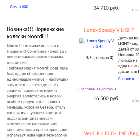
Gesan 400
34 710 руб.
ОТЗ
Новости Мир Колясок
Новинка!!! Норвежские
Lonex Speedy V LIGHT
коляски Noordi!!!
Детская к
LIGHT
- мо
Noordi
- стильные коляски из
детей от р
Норвегии! Сочетание качества с
Новинка 20
неповторимым оригинальным
4.3
(голосов
3
)
люлька из 
дизайном!
одна из мн
Торговая марка
Noordi
родилась
досоинств
благодаря объединению
Сравнить
единомышленников – настоящих
энтузиастов своего дела. Их
+ бесплатная доставка
знания, творческие идеи и
энергия воплотились в новом,
16 500 руб.
ОТЗ
особом продукте для вашего
малыша. Условия Севера, стиль
жизни, культурные традиции
подсказали дизайнерам
эстетическое направление;
конструкторы и проектировщики,
Verdi Fio ECO-LINE (В
используя новейшие технологии