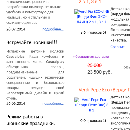
2 в 1, 3 в 1
и технические решения,
разработали коляску, не только
Детская к
удобную и комфортную для
(Верди Фи
малыша, но и стильную и
модульная 
солидную для вас.
рождения д
28.07.2014
подробнее...
Fio
- отлич
3.6
(голосов
5
)
многофунк
качества.
Встречайте новинки!!!
Сравнить
Испанские детские коляски
Casualplay.
Ради комфорта и
+ бесплатная доставка
элегантности, марка
Casualplay
25 000
объединила товары,
ОТЗ
23 500 руб.
предназначенные для
родителей, ищущих технически
совершенные и безопасные
товары, несущие свой
Verdi Pepe Eco (Верди П
неповторимый дизайн и яркий
Детская к
стиль.
(Верди Пеп
26.06.2014
подробнее...
предназнач
рождения д
Режим работы в
коляска по
0.0
(голосов
1
)
июньские праздники.
экологичн
кожей, сме