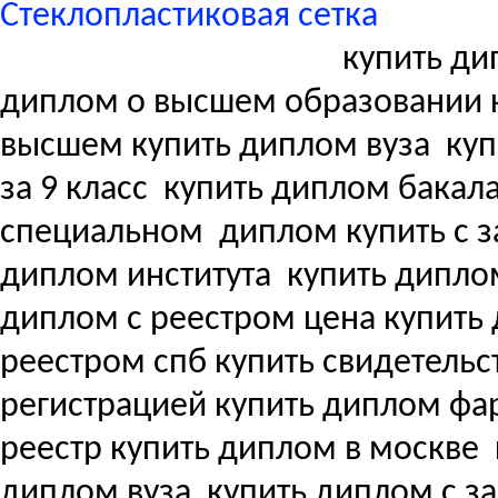
Стеклопластиковая сетка
купить ди
диплом о высшем образовании 
высшем купить диплом вуза
куп
за 9 класс
купить диплом бакала
специальном
диплом купить с з
диплом института
купить дипло
диплом с реестром цена купит
реестром спб купить свидетель
регистрацией купить диплом ф
реестр купить диплом в москве
диплом вуза
купить диплом с з