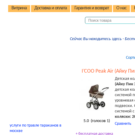
Витрина
Доставка и оплата
Гарантия и возврат
О нас
Детские коляски
Сейчас Вы находитесь здесь - Бес
Кроватки и манежи
Детские стульчики
Сорт
Электромобили
I’COO Peak Air (Айку Пи
Автокресла
Детская к
Качели/качалки
(Айку Пик 
Электрокачели
детская ко
системой п
В помощь родителям
уровневая 
подвески.
системой 
коляски: 20
5.0
(голосов
1
)
Сравнить
услуги по травле тараканов в
москве
+ бесплатная доставка