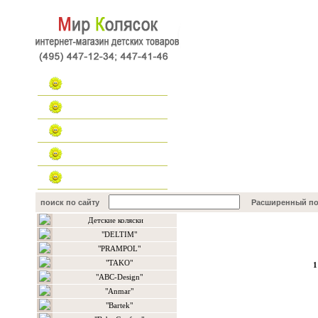
Главная
Каталог
Наш форум
Контакты
поиск по сайту
Расширенный по
Детские коляски
Каталог товаров
"DELTIM"
"PRAMPOL"
"TAKO"
1
"ABC-Design"
"Anmar"
"Bartek"