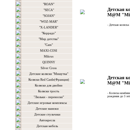
"ROAN"
Детская к
"SECA"
M@M "Miga
"SOJAN"
"WOZ-MAR"
- Детская коляска 
"X-LANDER"
"Коррадо"
"Мир детства"
"Сam"
MAXI-COSI
Mikrus
QUINNY
Silver Cross
Детские коляски "Мишутка"
Детская к
Коляски Red Castle(Франция)
M@M "Miga
Коляски для двойни
Коляски трость
- Коляска комбини
рождения до 3 лет
"Люльки - переноски"
Детские игровые комплексы
Детские манежи
Детские стульчики
Автокресла
Детская мебель