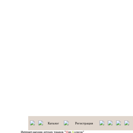
Каталог
Регистрация
Интернет-магазин детских товаров "
М
ир
К
олясок"