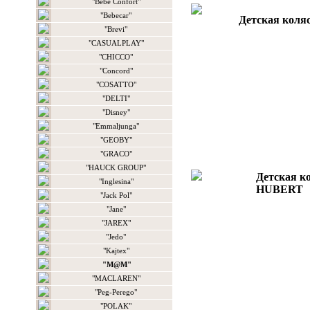
"Bebe Confort"
"Bebecar"
Детская коля
"Brevi"
"CASUALPLAY"
"CHICCO"
"Concord"
"COSATTO"
"DELTI"
"Disney"
"Emmaljunga"
"GEOBY"
"GRACO"
"HAUCK GROUP"
Детская к
"Inglesina"
HUBERT
"Jack Pol"
"Jane"
"JAREX"
"Jedo"
"Kajtex"
"M@M"
"MACLAREN"
"Peg-Perego"
"POLAK"