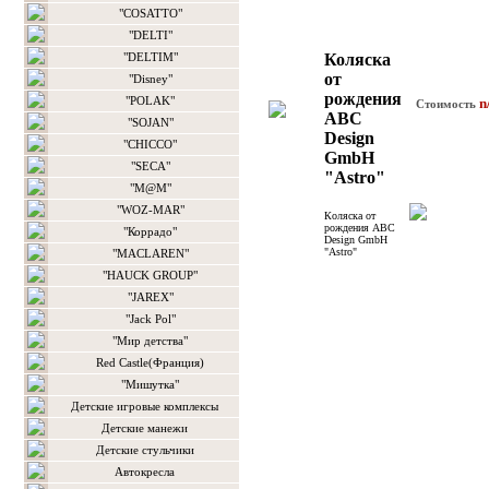
"COSATTO"
"DELTI"
"DELTIM"
Коляска
от
"Disney"
рождения
"POLAK"
n
Стоимость
ABC
"SOJAN"
Design
"CHICCO"
GmbH
"SECA"
"Astro"
"M@M"
"WOZ-MAR"
Коляска от
рождения ABC
"Коррадо"
Design GmbH
"Astro"
"MACLAREN"
"HAUCK GROUP"
"JAREX"
"Jack Pol"
"Мир детства"
Red Castle(Франция)
"Мишутка"
Детские игровые комплексы
Детские манежи
Детские стульчики
Автокресла