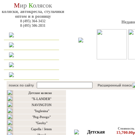
М
ир
К
олясок
коляски, автокресла, стульчики
оптом и в розницу
8 (495) 364-3432
Недавн
8 (495) 506-2831
Главная
Каталог
Оплата и доставка
Для оптовиков
Контакты
поиск по сайту
Расширенный поиск
Детские коляски
Каталог товаров
"X-LANDER"
NAVINGTON
"Inglesina"
"Peg-Perego"
"Geoby"
Стоимость
Сapella / Jetem
Детская
15,700.00р