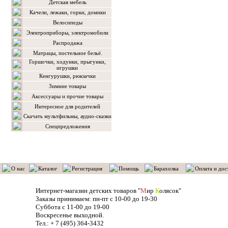
Детская мебель
Качели, лежаки, горки, домики
Велосипеды
Электроприборы, электромобили
Распродажа
Матрацы, постельное бельё.
Горшочки, ходунки, прыгунки,
игрушки
Кенгурушки, рюкзачки
Зимние товары
Аксессуары и прочие товары
Интересное для родителей
Скачать мультфильмы, аудио-сказки
Спецпредложения
О нас
Каталог
Регистрация
Помощь
Барахолка
Оплата и дос
Интернет-магазин детских товаров "
М
ир
К
олясок"
Заказы принимаем: пн-пт с 10-00 до 19-30
Суббота с 11-00 до 19-00
Воскресенье выходной.
Тел.: + 7 (495) 364-3432