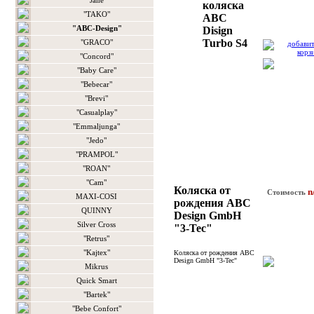
"Jane"
коляска
"TAKO"
ABC
"ABC-Design"
Disign
Turbo S4
"GRACO"
"Concord"
"Baby Care"
"Bebecar"
"Brevi"
"Casualplay"
"Emmaljunga"
"Jedo"
"PRAMPOL"
"ROAN"
"Сam"
Коляска от
n
Стоимость
MAXI-COSI
рождения ABC
QUINNY
Design GmbH
Silver Cross
"3-Tec"
"Retrus"
"Kajtex"
Коляска от рождения ABC
Design GmbH "3-Tec"
Mikrus
Quick Smart
"Bartek"
"Bebe Confort"