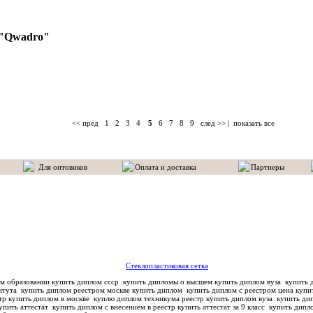
 "Qwadro"
<< пред
1
2
3
4
5
6
7
8
9
след >>
|
показать все
Для оптовиков
Оплата и доставка
Партнеры
Стеклопластиковая сетка
м образовании купить диплом ссср
купить дипломы о высшем купить диплом вуза
купить д
титута
купить диплом реестром москве купить диплом
купить диплом с реестром цена купи
тр купить диплом в москве
куплю диплом техникума реестр купить диплом вуза
купить дип
упить аттестат
купить диплом с внесением в реестр купить аттестат за 9 класс
купить дипло