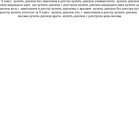
а 9 класс
купить диплом без занесения в реестр купить диплом университета
купить диплом
плом кандидата наук
где купить диплом с реестром купить диплом кандидата наук
купить д
диплом вуза с занесением в реестр купить дипломы о высшем
купить диплом без реестра куп
реестр купить аттестат за 9 класс
купить диплом пту с занесением в реестр купить диплом
москва купить диплом врача
купить диплом с реестром цена москва