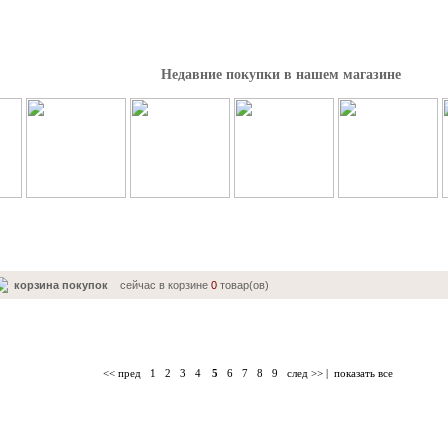
Недавние покупки в нашем магазине
корзина покупок
сейчас в корзине
0
товар(ов)
<< пред
1
2
3
4
5
6
7
8
9
след >>
|
показать все