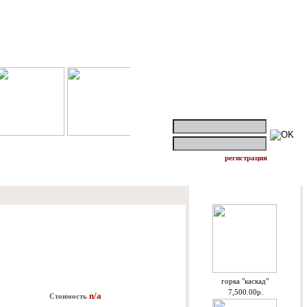
логин:
пароль:
регистрация
Спецпредложения
горкa "каскад"
7,500.00р.
n/a
Стоимость