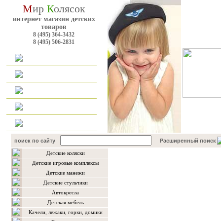
М
ир
К
олясок
интернет магазин детских
товаров
8 (495) 364-3432
8 (495) 506-2831
Главная
Каталог
Оплата и доставка
Наш форум
Контакты
поиск по сайту
Расширенный поиск
Детские коляски
Каталог товаров
Детские игровые комплексы
Детские манежи
Детские стульчики
Автокресла
Детская мебель
Качели, лежаки, горки, домики