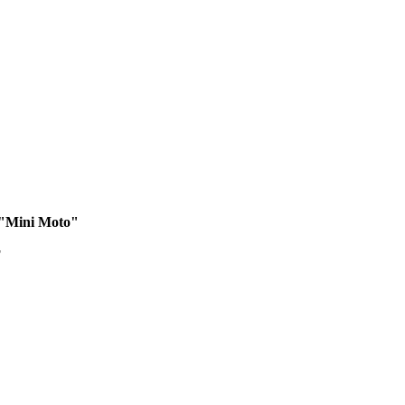
"Mini Moto"
"