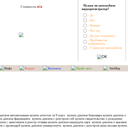
Нужен ли автомобиле
n/a
Стоимость
видеорегистратор?
- Да
- Нет
- Незнаю
- Что это
- Да уже пользуюсь
- Пробывал не
понравилось
- У меня нет автомобиля
Инфо
Форум
Контакты
Прайс-лист
SiteMap
иплом автомеханика купить аттестат за 9 класс
купить диплом бакалавра купить диплом о
ть диплом фармацевта
купить диплом с реестром спб купить свидетельство о рождении
лом с занесением в реестр отзывы купить диплом кандидата наук
купить диплом о высшем
м с проводкой купить диплом университета
купить диплом с реестром цена москва купить