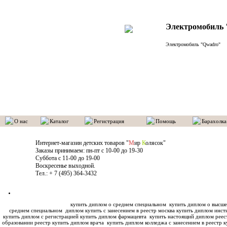
Электромобиль
Электромобиль "Qwadro"
О нас
Каталог
Регистрация
Помощь
Барахолка
Интернет-магазин детских товаров "
М
ир
К
олясок"
Заказы принимаем: пн-пт с 10-00 до 19-30
Суббота с 11-00 до 19-00
Воскресенье выходной.
Тел.: + 7 (495) 364-3432
купить диплом о среднем специальном
купить диплом о высше
среднем специальном
диплом купить с занесением в реестр москва купить диплом инс
купить диплом с регистрацией купить диплом фармацевта
купить настоящий диплом реес
образовании реестр купить диплом врача
купить диплом колледжа с занесением в реестр к