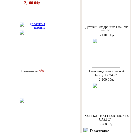
2,100.00р.
Детский Квадроцикл Dual Sus
Suzuki
12,000.00р.
n/a
Стоимость
Велосипед трехколесный
"family F97562"
2,200.00р.
КЕТТКАР KETTLER "MONTE
CARLO"
8,760.00р.
Голосование