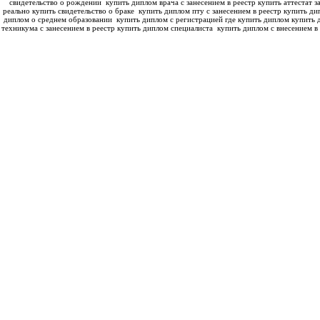
свидетельство о рождении
купить диплом врача с занесением в реестр купить аттестат з
реально купить свидетельство о браке
купить диплом пту с занесением в реестр купить ди
диплом о среднем образовании
купить диплом с регистрацией где купить диплом
купить 
техникума с занесением в реестр купить диплом специалиста
купить диплом с внесением в 