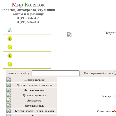
М
ир
К
олясок
коляски, автокресла, стульчики
оптом и в розницу
8 (495) 364-3432
8 (495) 506-2831
Главная
Недавн
Каталог
Оплата и доставка
Для оптовиков
Контакты
поиск по сайту
Расширенный поиск
Детские коляски
Каталог товаров
Детские игровые комплексы
Детские манежи
Детские стульчики
<< пред
1
Автокресла
Детская мебель
Качели, лежаки, горки, домики
n/
Стоимость