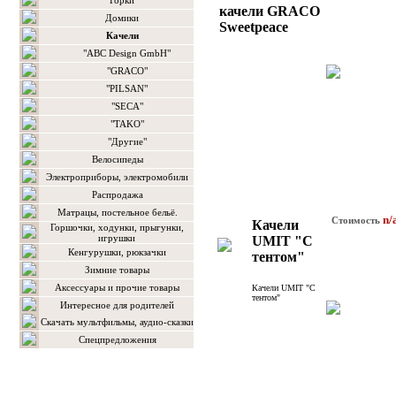
Горки
качели GRACO
Домики
Sweetpeace
Качели
"ABC Design GmbH"
"GRACO"
"PILSAN"
"SEСA"
"TAKO"
"Другие"
Велосипеды
Электроприборы, электромобили
Распродажа
Матрацы, постельное бельё.
n/
Стоимость
Качели
Горшочки, ходунки, прыгунки,
игрушки
UMIT "С
Кенгурушки, рюкзачки
тентом"
Зимние товары
Аксессуары и прочие товары
Качели UMIT "С
тентом"
Интересное для родителей
Скачать мультфильмы, аудио-сказки
Спецпредложения