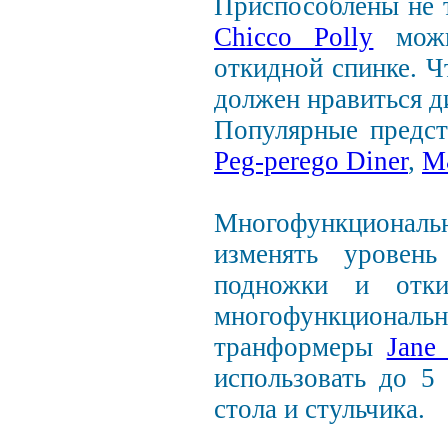
Приспособлены не т
Chicco Polly
можно
откидной спинке. 
должен нравиться д
Популярные предст
Peg-perego Diner
,
M
Многофункциональ
изменять уровень
подножки и отки
многофункциона
транформеры
Jane
использовать до 5
стола и стульчика.