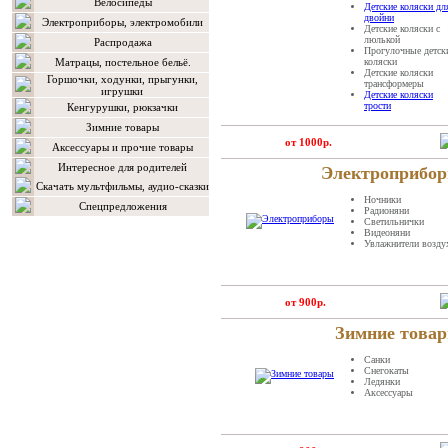
Велосипеды
Детские коляски дл
двойни
Электроприборы, электромобили
Детские коляски с
люлькой
Распродажа
Прогулочные детск
Матрацы, постельное бельё.
коляски
Детские коляски
Горшочки, ходунки, прыгунки,
трансформеры
игрушки
Детские коляски
трости
Кенгурушки, рюкзачки
Зимние товары
от 1000р.
Аксессуары и прочие товары
Интересное для родителей
Электроприбо
Скачать мультфильмы, аудио-сказки
Ночники
Спецпредложения
Радионяни
Светильнички
Видеоняни
Увлажнители возду
от 900р.
Зимние това
Санки
Снегокаты
Ледянки
Аксессуары