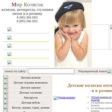
М
ир
К
олясок
коляски, автокресла, стульчики
оптом и в розницу
8 (495) 364-3432
8 (495) 506-2831
Главная
Каталог
Оплата и доставка
Для оптовиков
Контакты
поиск по сайту
Расширенный поиск
Детские коляски
Мы рады вам предложить
Детские игровые комплексы
Детские коляски опт
Детские манежи
и в розни
Детские стульчики
Детские коляски по
Автокресла
брэндам
Детская мебель
3-х колёсные детски
коляски
Качели, лежаки, горки, домики
4-х колёсные детски
коляски