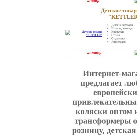
от 900р.
Детские това
"KETTLE
Детские комнаты
Шкафы, комоды
Кроватки
Столы
Стульчики
Аксессуары
от 2000р.
Интернет-маг
предлагает лю
европейски
привлекательным
коляски оптом и
трансформеры оп
розницу, детская