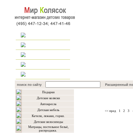
Главная
Каталог
Наш форум
Контакты
поиск по сайту
Расширенный по
Подарки
Каталог товаров
Детские коляски
Автокресла
Детская мебель
<< пред
1
2
3
Качели, лежаки, горки.
Детские велосипеды
Матрацы, постельное бельё,
распродажа.