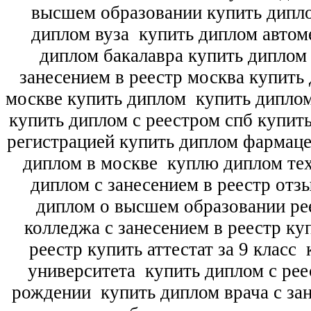
высшем образовании купить дипл
диплом вуза
купить диплом автоме
диплом бакалавра купить диплом
занесением в реестр москва купить
москве купить диплом
купить диплом
купить диплом с реестром спб купит
регистрацией купить диплом фармац
диплом в москве
куплю диплом тех
диплом с занесением в реестр отз
диплом о высшем образовании ре
колледжа с занесением в реестр ку
реестр купить аттестат за 9 класс
к
университета
купить диплом с рее
рождении
купить диплом врача с зан