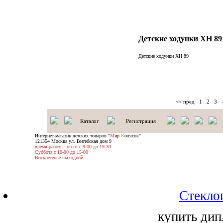
Детские ходунки XH 89
Детские ходунки XH 89
<< пред
1
2
3
Каталог
Регистрация
Интернет-магазин детских товаров "
М
ир
К
олясок"
121354 Москва ул. Витебская дом 9
время работы: пн-пт с 9-00 до 19-30
Суббота с 10-00 до 15-00
Воскресенье выходной.
Стекло
купить дип