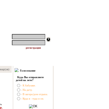
логин:
пароль:
регистрация
вар(ов)
Голосование
Куда Вы отправляете
детей на лето?
- К бабушке.
- На дачу.
- В лагерь/дом отдыха.
- Куда я - туда и он.
ть
р.