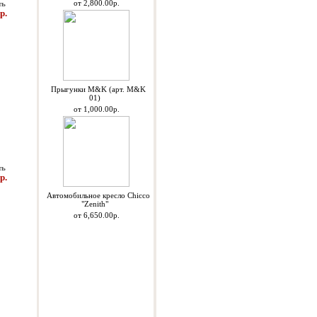
от 2,800.00р.
ть
р.
Прыгунки M&K (арт. M&K
01)
от 1,000.00р.
ть
р.
Автомобильное кресло Chicco
"Zenith"
от 6,650.00р.