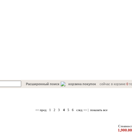
Расширенный поиск
корзина покупок
сейчас в корзине
0
то
Каталог товаров
<< пред
1
2
3
4
5
6
след >>
|
показать все
Стоимос
1,900.00