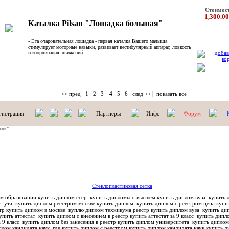
Стоимос
1,300.00
Каталка Pilsan "Лошадка большая"
- Эта очаровательная лошадка - первая качалка Вашего малыша
стимулирует моторные навыки, развивает вестибулярный аппарат, ловкость
и координацию движений.
<< пред
1
2
3
4
5
6
след >>
|
показать все
гистрация
Партнеры
Инфо
Форум
сок"
Стеклопластиковая сетка
м образовании купить диплом ссср
купить дипломы о высшем купить диплом вуза
купить д
титута
купить диплом реестром москве купить диплом
купить диплом с реестром цена купи
тр купить диплом в москве
куплю диплом техникума реестр купить диплом вуза
купить дип
упить аттестат
купить диплом с внесением в реестр купить аттестат за 9 класс
купить дипло
а 9 класс
купить диплом без занесения в реестр купить диплом университета
купить диплом
плом кандидата наук
где купить диплом с реестром купить диплом кандидата наук
купить д