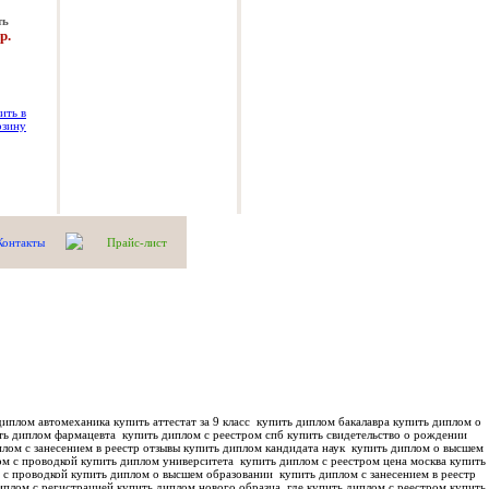
ть
р.
Контакты
Прайс-лист
иплом автомеханика купить аттестат за 9 класс
купить диплом бакалавра купить диплом о
ть диплом фармацевта
купить диплом с реестром спб купить свидетельство о рождении
лом с занесением в реестр отзывы купить диплом кандидата наук
купить диплом о высшем
м с проводкой купить диплом университета
купить диплом с реестром цена москва купить
 с проводкой купить диплом о высшем образовании
купить диплом с занесением в реестр
иплом с регистрацией купить диплом нового образца
где купить диплом с реестром купить