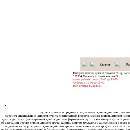
Каталог
Ре
Интернет-магазин детских товаров "
М
ир
К
оля
121354 Москва ул. Витебская дом 9
время работы: пн-пт с 9-00 до 19-30
Суббота с 10-00 до 15-00
Воскресенье выходной.
купить диплом о среднем специальном
купить диплом о высше
среднем специальном
диплом купить с занесением в реестр москва купить диплом инс
купить диплом с регистрацией купить диплом фармацевта
купить настоящий диплом реес
образовании реестр купить диплом врача
купить диплом колледжа с занесением в реестр к
свидетельство о рождении
купить диплом врача с занесением в реестр купить аттестат з
реально купить свидетельство о браке
купить диплом пту с занесением в реестр купить ди