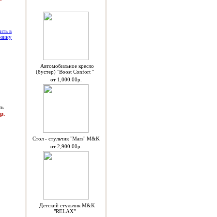
Спецпредложения
Автомобильное кресло
(бустер) "Boost Confort "
от 1,000.00р.
ть
р.
Стол - стульчик "Mars" M&K
от 2,900.00р.
Детский стульчик M&K
"RELAX"