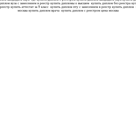
диплом вуза с занесением в реестр купить дипломы о высшем
купить диплом без реестра куп
реестр купить аттестат за 9 класс
купить диплом пту с занесением в реестр купить диплом
москва купить диплом врача
купить диплом с реестром цена москва