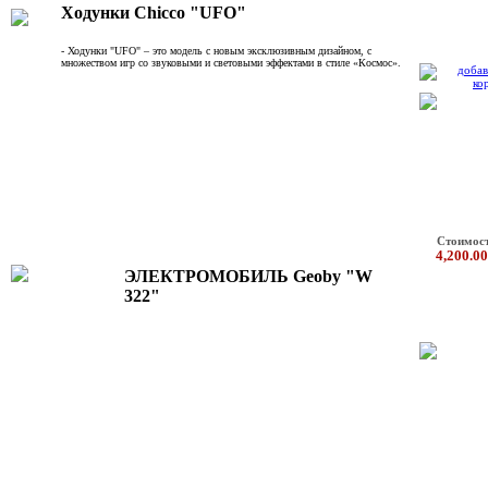
Ходунки Chicco "UFO"
- Ходунки "UFO" – это модель с новым эксклюзивным дизайном, с
множеством игр со звуковыми и световыми эффектами в стиле «Космос».
Стоимос
4,200.00
ЭЛЕКТРОМОБИЛЬ Geoby "W
322"