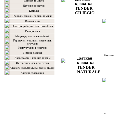
Детская комната
кроватка
Детские кроватки
TENDER
Комоды
CILIEGIO
Качели, лежаки, горки, домики
Велосипеды
Электроприборы, электромобили
Распродажа
Матрацы, постельное бельё.
Горшочки, ходунки, прыгунки,
игрушки
Кенгурушки, рюкзачки
Зимние товары
Стоимо
Детская
Аксессуары и прочие товары
кроватка
Интересное для родителей
TENDER
Скачать мультфильмы, аудио-сказки
NATURALE
Спецпредложения