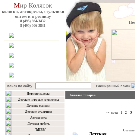
М
ир
К
олясок
коляски, автокресла, стульчики
оптом и в розницу
8 (495) 364-3432
Не
8 (495) 506-2831
Главная
Каталог
Оплата и доставка
Для оптовиков
Контакты
поиск по сайту
Расширенный поиск
Детские коляски
Каталог товаров
Детские игровые комплексы
Детские манежи
Детские стульчики
<< пред
1
2
3
Автокресла
Детская мебель
"MIBB"
Стоимо
Детская