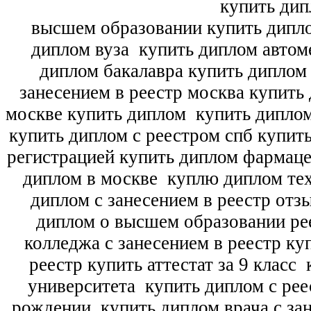
купить дип
высшем образовании купить дипл
диплом вуза
купить диплом автоме
диплом бакалавра купить диплом
занесением в реестр москва купить
москве купить диплом
купить диплом
купить диплом с реестром спб купит
регистрацией купить диплом фармац
диплом в москве
куплю диплом тех
диплом с занесением в реестр отз
диплом о высшем образовании ре
колледжа с занесением в реестр ку
реестр купить аттестат за 9 класс
к
университета
купить диплом с рее
рождении
купить диплом врача с зан