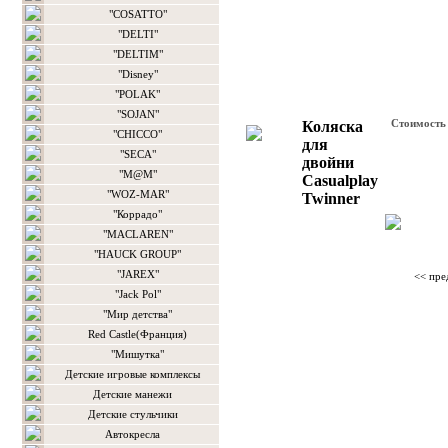
"COSATTO"
"DELTI"
"DELTIM"
"Disney"
"POLAK"
"SOJAN"
Стоимост
Коляска
"CHICCO"
для
"SECA"
двойни
"M@M"
Casualplay
"WOZ-MAR"
Twinner
"Коррадо"
"MACLAREN"
"HAUCK GROUP"
"JAREX"
<< пре
"Jack Pol"
"Мир детства"
Red Castle(Франция)
"Мишутка"
Детские игровые комплексы
Детские манежи
Детские стульчики
Автокресла