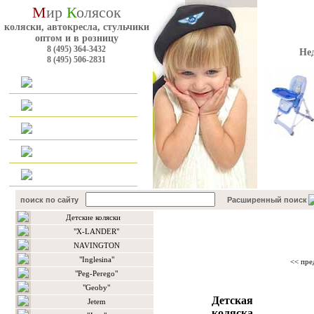
М
ир
К
олясок
коляски, автокресла, стульчики
оптом и в розницу
8 (495) 364-3432
Не
8 (495) 506-2831
Главная
Каталог
Оплата и доставка
Для оптовиков
Контакты
поиск по сайту
Расширенный поиск
Детские коляски
Каталог товаров
"X-LANDER"
NAVINGTON
"Inglesina"
<< пре
"Peg-Perego"
"Geoby"
Детская
Jetem
коляска