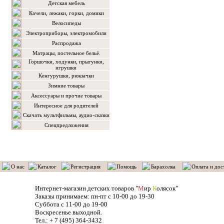
Детская мебель
Качели, лежаки, горки, домики
Велосипеды
Электроприборы, электромобили
Распродажа
Матрацы, постельное бельё.
Горшочки, ходунки, прыгунки,
игрушки
Кенгурушки, рюкзачки
Зимние товары
Аксессуары и прочие товары
Интересное для родителей
Скачать мультфильмы, аудио-сказки
Спецпредложения
О нас
Каталог
Регистрация
Помощь
Барахолка
Оплата и дос
Интернет-магазин детских товаров "
М
ир
К
олясок"
Заказы принимаем: пн-пт с 10-00 до 19-30
Суббота с 11-00 до 19-00
Воскресенье выходной.
Тел.: + 7 (495) 364-3432