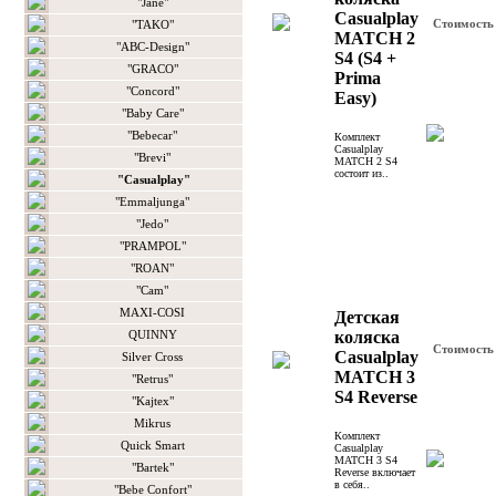
"Jane"
Casualplay
Стоимост
"TAKO"
MATCH 2
"ABC-Design"
S4 (S4 +
"GRACO"
Prima
"Concord"
Easy)
"Baby Care"
"Bebecar"
Комплект
Casualplay
"Brevi"
MATCH 2 S4
состоит из..
"Casualplay"
"Emmaljunga"
"Jedo"
"PRAMPOL"
"ROAN"
"Сam"
MAXI-COSI
Детская
QUINNY
коляска
Стоимост
Casualplay
Silver Cross
MATCH 3
"Retrus"
S4 Reverse
"Kajtex"
Mikrus
Комплект
Quick Smart
Casualplay
MATCH 3 S4
"Bartek"
Reverse включает
в себя..
"Bebe Confort"