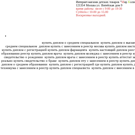
Интернет-магазин детских товаров "
М
ир
К
оля
121354 Москва ул. Витебская дом 9
время работы: пн-пт с 9-00 до 19-30
Суббота с 10-00 до 15-00
Воскресенье выходной.
купить диплом о среднем специальном
купить диплом о высше
среднем специальном
диплом купить с занесением в реестр москва купить диплом инс
купить диплом с регистрацией купить диплом фармацевта
купить настоящий диплом реес
образовании реестр купить диплом врача
купить диплом колледжа с занесением в реестр к
свидетельство о рождении
купить диплом врача с занесением в реестр купить аттестат з
реально купить свидетельство о браке
купить диплом пту с занесением в реестр купить ди
диплом о среднем образовании
купить диплом с регистрацией где купить диплом
купить 
техникума с занесением в реестр купить диплом специалиста
купить диплом с внесением в 