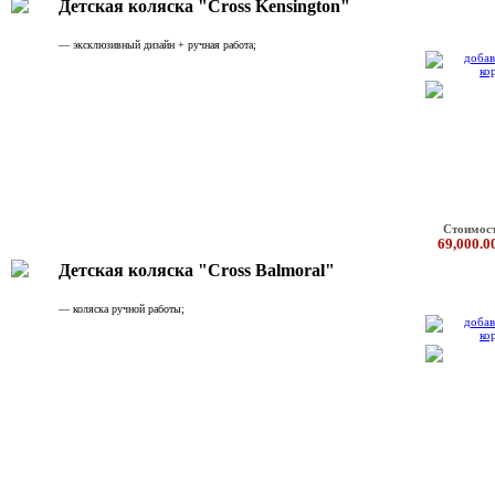
Детская коляска "Cross Kensington"
— эксклюзивный дизайн + ручная работа;
Стоимос
69,000.0
Детская коляска "Cross Balmoral"
— коляска ручной работы;