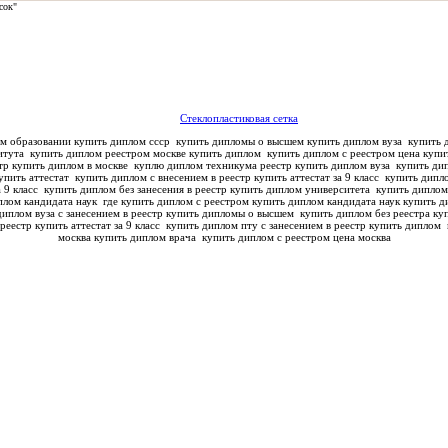
сок"
Стеклопластиковая сетка
м образовании купить диплом ссср
купить дипломы о высшем купить диплом вуза
купить д
титута
купить диплом реестром москве купить диплом
купить диплом с реестром цена купи
тр купить диплом в москве
куплю диплом техникума реестр купить диплом вуза
купить дип
упить аттестат
купить диплом с внесением в реестр купить аттестат за 9 класс
купить дипло
а 9 класс
купить диплом без занесения в реестр купить диплом университета
купить диплом
плом кандидата наук
где купить диплом с реестром купить диплом кандидата наук
купить д
диплом вуза с занесением в реестр купить дипломы о высшем
купить диплом без реестра куп
реестр купить аттестат за 9 класс
купить диплом пту с занесением в реестр купить диплом
москва купить диплом врача
купить диплом с реестром цена москва