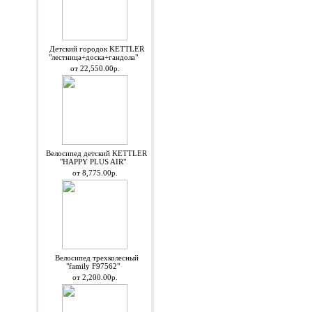
Детский городок KETTLER
"лестница+доска+гандола"
от 22,550.00р.
Велосипед детский KETTLER
"HAPPY PLUS AIR"
от 8,775.00р.
Велосипед трехколесный
"family F97562"
от 2,200.00р.