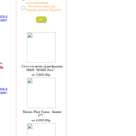
родственникам.
- Построю цирк для
бедных детей в Цюрихе.
Спецпредложения
ть
Стол-стульчик трансформер
0р.
M&K "MARS New"
от 3,800.00р.
Marian Plast Горка - Башня
377
от 4,000.00р.