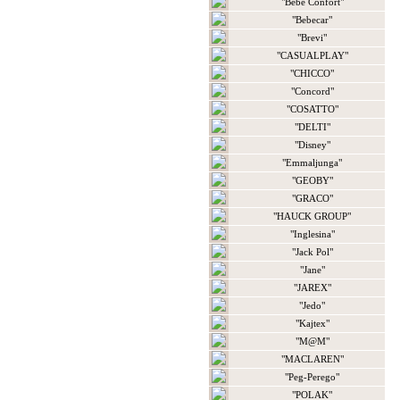
"Bebe Confort"
"Bebecar"
"Brevi"
"CASUALPLAY"
"CHICCO"
"Concord"
"COSATTO"
"DELTI"
"Disney"
"Emmaljunga"
"GEOBY"
"GRACO"
"HAUCK GROUP"
"Inglesina"
"Jack Pol"
"Jane"
"JAREX"
"Jedo"
"Kajtex"
"M@M"
"MACLAREN"
"Peg-Perego"
"POLAK"