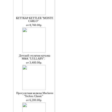
КЕТТКАР KETTLER "MONTE
CARLO"
от 8,760.00р.
Детский стульчик-качалка
M&K "LULLABY".
от 3,400.00р.
Прогулочная коляска Maclaren
"Techno Classic"
от 6,200.00р.