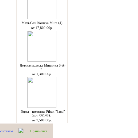
Maxi-Cosi Коляска Mura (4)
от 17,800.00р.
Детская коляска Мишутка S-A-
7
от 1,300.00р.
Горка - комплекс Pilsan "Заяц"
(арт. 06140).
от 7,500.00р.
Контакты
Прайс-лист