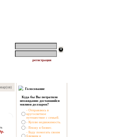
логин:
пароль:
регистрация
вар(ов)
Голосование
Куда бы Вы потратили
неожиданно доставшийся
милион долларов?
- Отправлюсь в
кругосветное
путешествие с семьей.
- Куплю недвижимость.
ть
- Вложу в бизнес.
0р.
- Буду помогать своим
близким и