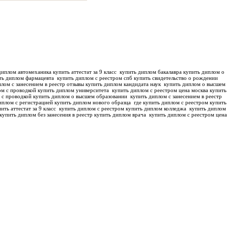
иплом автомеханика купить аттестат за 9 класс
купить диплом бакалавра купить диплом о
ть диплом фармацевта
купить диплом с реестром спб купить свидетельство о рождении
лом с занесением в реестр отзывы купить диплом кандидата наук
купить диплом о высшем
м с проводкой купить диплом университета
купить диплом с реестром цена москва купить
 с проводкой купить диплом о высшем образовании
купить диплом с занесением в реестр
иплом с регистрацией купить диплом нового образца
где купить диплом с реестром купить
ить аттестат за 9 класс
купить диплом с реестром купить диплом колледжа
купить диплом
купить диплом без занесения в реестр купить диплом врача
купить диплом с реестром цена