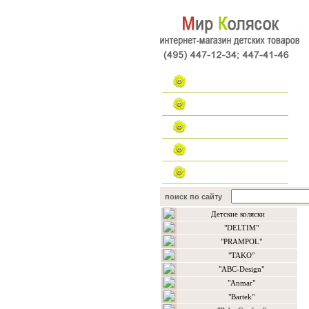
Главная
Каталог
Наш форум
Контакты
поиск по сайту
Детские коляски
"DELTIM"
"PRAMPOL"
"TAKO"
"ABC-Design"
"Anmar"
"Bartek"