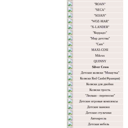
"ROAN"
"SECA"
"SOJAN"
"WOZ-MAR"
"X-LANDER"
"Коррадо"
"Мир детства"
"Сam"
MAXI-COSI
Mikrus
QUINNY
Silver Cross
Детские коляски "Мишутка"
Коляски Red Castle(Франция)
Коляски для двойни
Коляски трость
"Люльки - переноски"
Детские игровые комплексы
Детские манежи
Детские стульчики
Автокресла
Детская мебель