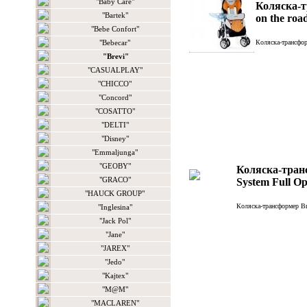
"Baby Care"
Коляска-т
"Bartek"
on the roa
"Bebe Confort"
"Bebecar"
Коляска-трансфор
"Brevi"
"CASUALPLAY"
"CHICCO"
"Concord"
"COSATTO"
"DELTI"
"Disney"
"Emmaljunga"
"GEOBY"
Коляска-тран
"GRACO"
System Full Op
"HAUCK GROUP"
Коляска-трансформер Br
"Inglesina"
"Jack Pol"
"Jane"
"JAREX"
"Jedo"
"Kajtex"
"M@M"
"MACLAREN"