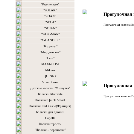
"Peg-Perego"
"POLAK"
Прогулочная 
"ROAN"
"SECA"
Прогулочная коляска Br
"SOJAN"
"WOZ-MAR"
"X-LANDER"
"Коррадо"
"Мир детства"
"Сam"
MAXI-COSI
Mikrus
QUINNY
Silver Cross
Прогулочная к
Детские коляски "Мишутка"
Коляски Micralite
Прогулочная коляска Br
Коляски Quick Smart
Коляски Red Castle(Франция)
Коляски для двойни
Сapella
Коляски трость
"Люльки - переноски"