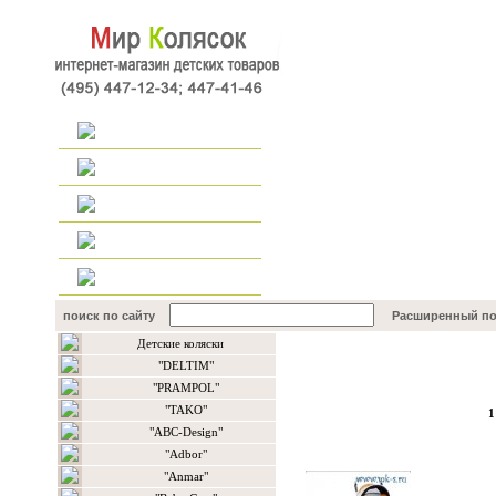
Главная
Каталог
Наш форум
Контакты
поиск по сайту
Расширенный по
Детские коляски
Каталог товаров
"DELTIM"
"PRAMPOL"
"TAKO"
1
"ABC-Design"
"Adbor"
"Anmar"