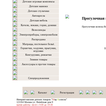
Детские игровые комплексы
Детские манежи
Детские стульчики
Автокресла
Прогулочная к
Детская мебель
Качели, лежаки, горки, домики
Прогулочная коляска Bre
Велосипеды
Электроприборы, электромобили
Распродажа
Матрацы, постельное бельё.
Горшочки, ходунки, прыгунки,
1
игрушки
Кенгурушки, рюкзачки
Зимние товары
Аксессуары и прочие товары
Спецпредложения
Каталог
Регистрация
Интернет-магазин детских товаров "
М
ир
К
олясок"
121354 Москва ул. Витебская дом 9
время работы: пн-пт с 9-00 до 19-30