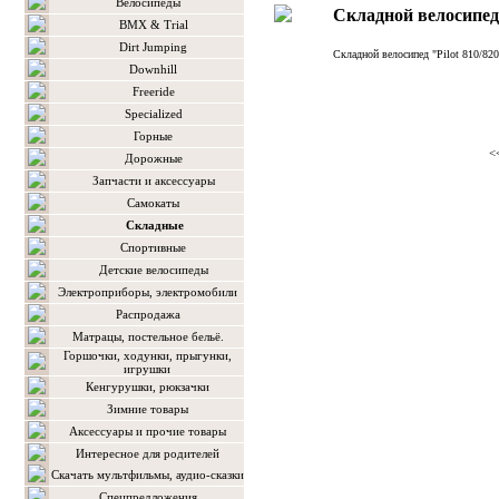
Велосипеды
Складной велосипед 
BMX & Trial
Dirt Jumping
Складной велосипед "Pilot 810/820
Downhill
Freeride
Specialized
Горные
<
Дорожные
Запчасти и аксессуары
Самокаты
Складные
Спортивные
Детские велосипеды
Электроприборы, электромобили
Распродажа
Матрацы, постельное бельё.
Горшочки, ходунки, прыгунки,
игрушки
Кенгурушки, рюкзачки
Зимние товары
Аксессуары и прочие товары
Интересное для родителей
Скачать мультфильмы, аудио-сказки
Спецпредложения