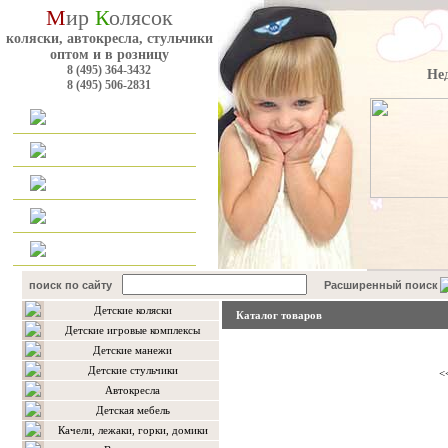
М
ир
К
олясок
коляски, автокресла, стульчики
оптом и в розницу
8 (495) 364-3432
Не
8 (495) 506-2831
Главная
Каталог
Оплата и доставка
Для оптовиков
Контакты
поиск по сайту
Расширенный поиск
Детские коляски
Каталог товаров
Детские игровые комплексы
Детские манежи
Детские стульчики
<
Автокресла
Детская мебель
Качели, лежаки, горки, домики