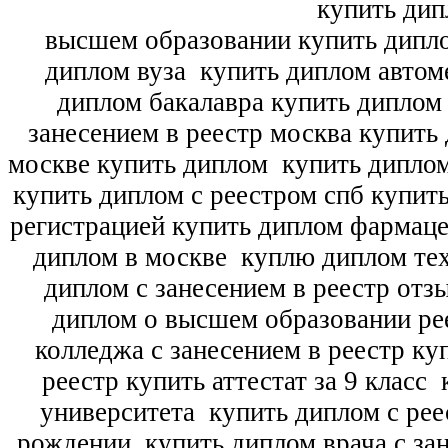
купить дип
высшем образовании купить дипл
диплом вуза
купить диплом автоме
диплом бакалавра купить диплом
занесением в реестр москва купить
москве купить диплом
купить диплом
купить диплом с реестром спб купит
регистрацией купить диплом фармац
диплом в москве
куплю диплом тех
диплом с занесением в реестр отз
диплом о высшем образовании ре
колледжа с занесением в реестр ку
реестр купить аттестат за 9 класс
к
университета
купить диплом с рее
рождении
купить диплом врача с зан