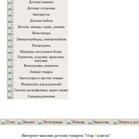
Детские манежи
Детские стульчики
Автокресла
Детская мебель
Качели, лежаки, горки, домики
Велосипеды
Электроприборы, электромобили
Распродажа
Матрацы, постельное бельё.
Горшочки, ходунки, прыгунки,
игрушки
Кенгурушки, рюкзачки
Зимние товары
Аксессуары и прочие товары
Интересное для родителей
Скачать мультфильмы, аудио-сказки
Спецпредложения
О нас
Каталог
Регистрация
Помощь
Барахолка
Оплата и дос
Интернет-магазин детских товаров "
М
ир
К
олясок"