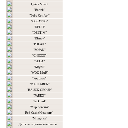
Quick Smart
"Bartek"
"Bebe Confort"
"COSATTO"
"DELTI"
"DELTIM"
"Disney"
"POLAK"
"SOJAN"
"CHICCO"
"SECA"
"M@M"
"WOZ-MAR"
"Коррадо"
"MACLAREN"
"HAUCK GROUP"
"JAREX"
"Jack Pol"
"Мир детства"
Red Castle(Франция)
"Мишутка"
Детские игровые комплексы