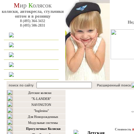
М
ир
К
олясок
коляски, автокресла, стульчики
оптом и в розницу
8 (495) 364-3432
Не
8 (495) 506-2831
Главная
Каталог
Оплата и доставка
Для оптовиков
Контакты
поиск по сайту
Расширенный поиск
Детские коляски
Каталог товаров
"X-LANDER"
NAVINGTON
"Inglesina"
<
Для Новорожденных
Модульные системы
Прогулочные Коляски
n
Стоимость
Детская