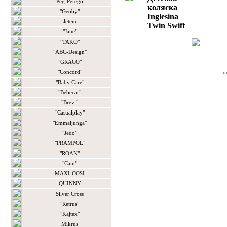
"Peg-Perego"
коляска
"Geoby"
Inglesina
Jetem
Twin Swift
"Jane"
"TAKO"
"ABC-Design"
"GRACO"
"Concord"
<
"Baby Care"
"Bebecar"
"Brevi"
"Casualplay"
"Emmaljunga"
"Jedo"
"PRAMPOL"
"ROAN"
"Сam"
MAXI-COSI
QUINNY
Silver Cross
"Retrus"
"Kajtex"
Mikrus