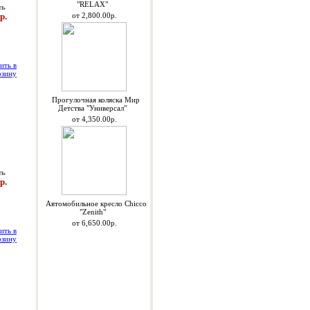
"RELAX"
ть
р.
от 2,800.00р.
Прогулочная коляска Мир
Детства "Универсал"
от 4,350.00р.
ть
р.
Автомобильное кресло Chicco
"Zenith"
от 6,650.00р.