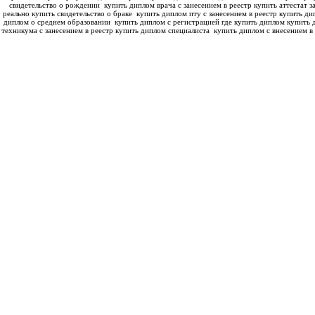
свидетельство о рождении
купить диплом врача с занесением в реестр купить аттестат з
реально купить свидетельство о браке
купить диплом пту с занесением в реестр купить ди
диплом о среднем образовании
купить диплом с регистрацией где купить диплом
купить 
техникума с занесением в реестр купить диплом специалиста
купить диплом с внесением в 