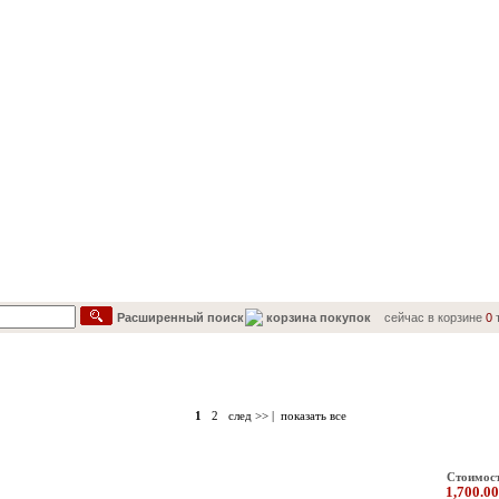
Расширенный поиск
корзина покупок
сейчас в корзине
0
т
Каталог товаров
1
2
след >>
|
показать все
Стоимос
1,700.00