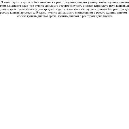
а 9 класс
купить диплом без занесения в реестр купить диплом университета
купить диплом
плом кандидата наук
где купить диплом с реестром купить диплом кандидата наук
купить д
диплом вуза с занесением в реестр купить дипломы о высшем
купить диплом без реестра куп
реестр купить аттестат за 9 класс
купить диплом пту с занесением в реестр купить диплом
москва купить диплом врача
купить диплом с реестром цена москва