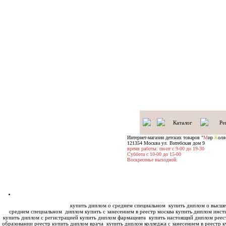
Каталог
Ре
Интернет-магазин детских товаров "
М
ир
К
оля
121354 Москва ул. Витебская дом 9
время работы: пн-пт с 9-00 до 19-30
Суббота с 10-00 до 15-00
Воскресенье выходной.
купить диплом о среднем специальном
купить диплом о высше
среднем специальном
диплом купить с занесением в реестр москва купить диплом инс
купить диплом с регистрацией купить диплом фармацевта
купить настоящий диплом реес
образовании реестр купить диплом врача
купить диплом колледжа с занесением в реестр к