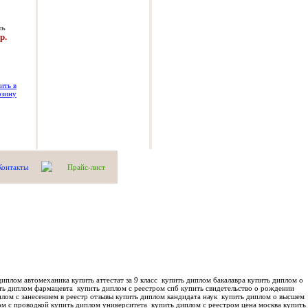
ть
р.
Контакты
Прайс-лист
иплом автомеханика купить аттестат за 9 класс
купить диплом бакалавра купить диплом о
ть диплом фармацевта
купить диплом с реестром спб купить свидетельство о рождении
лом с занесением в реестр отзывы купить диплом кандидата наук
купить диплом о высшем
м с проводкой купить диплом университета
купить диплом с реестром цена москва купить