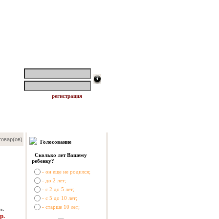
логин:
пароль:
регистрация
овар(ов)
Голосование
Сколько лет Вашему
ребенку?
- он еще не родился;
- до 2 лет;
- с 2 до 5 лет;
- с 5 до 10 лет;
- старше 10 лет;
ть
р.