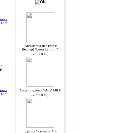
Спецпредложения
Автомобильное кресло
(бустер) "Boost Confort "
от 1,300.00р.
ть
р.
Стол - стульчик "Mars" M&K
от 2,900.00р.
Детский стульчик MK