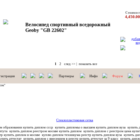
Стоимос
4,450.00
Велосипед спортивный вседорожный
Geoby "GB 22602"
1
2
след >>
|
показать все
гистрация
Партнеры
Инфо
Форум
сок"
Стеклопластиковая сетка
м образовании купить диплом ссср
купить дипломы о высшем купить диплом вуза
купить д
титута
купить диплом реестром москве купить диплом
купить диплом с реестром цена купи
тр купить диплом в москве
куплю диплом техникума реестр купить диплом вуза
купить дип
упить аттестат
купить диплом с внесением в реестр купить аттестат за 9 класс
купить дипло