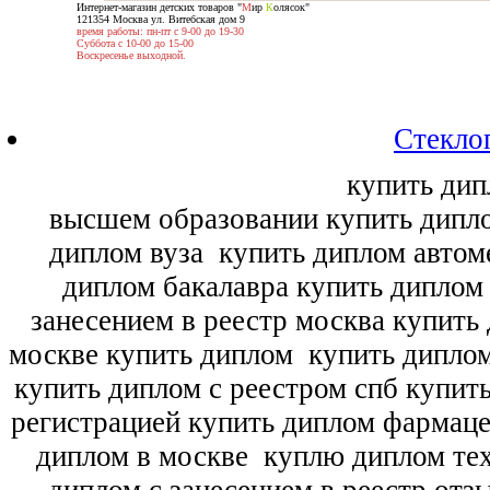
Интернет-магазин детских товаров "
М
ир
К
олясок"
121354 Москва ул. Витебская дом 9
время работы: пн-пт с 9-00 до 19-30
Суббота с 10-00 до 15-00
Воскресенье выходной.
Стекло
купить дип
высшем образовании купить дипл
диплом вуза
купить диплом автоме
диплом бакалавра купить диплом
занесением в реестр москва купить
москве купить диплом
купить диплом
купить диплом с реестром спб купит
регистрацией купить диплом фармац
диплом в москве
куплю диплом тех