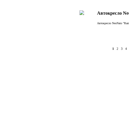
Aвтокреслo Ne
Aвтокреслo NeoNato "Rama
1
2
3
4