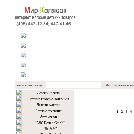
Главная
Каталог
Наш форум
Контакты
поиск по сайту
Расширенный по
Детские коляски
Каталог товаров
Детские игровые комплексы
Детские манежи
Детские стульчики
1
2
3
4
Автокресла
"ABC Design GmbH"
"Be Safe"