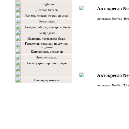
Inglesina
Aвтокреслo Ne
Детская мебель
Качели, лежаки, горки, домики
Aвтокреслo NeoNato "Boo
Велосипеды
Электроприборы, электромобили
Распродажа
Матрацы, постельное бельё.
Горшочки, ходунки, прыгунки,
игрушки
Кенгурушки, рюкзачки
Зимние товары
Аксессуары и прочие товары
Aвтокреслo Ne
Спецпредложения
Aвтокреслo NeoNato "Mon