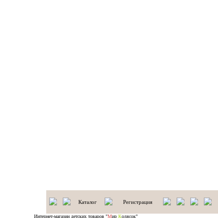
Каталог
Регистрация
Интернет-магазин детских товаров "
М
ир
К
олясок"