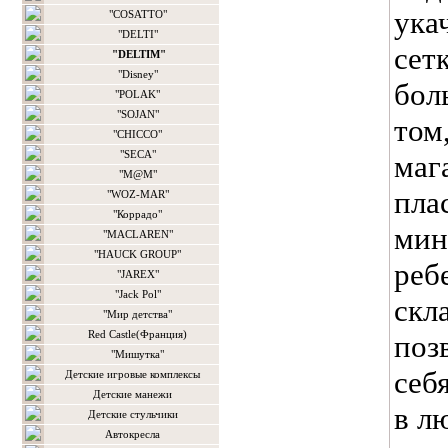
ука
"COSATTO"
"DELTI"
сет
"DELTIM"
"Disney"
бол
"POLAK"
"SOJAN"
том
"CHICCO"
"SECA"
маг
"M@M"
пла
"WOZ-MAR"
"Коррадо"
мин
"MACLAREN"
"HAUCK GROUP"
реб
"JAREX"
"Jack Pol"
скл
"Мир детства"
Red Castle(Франция)
поз
"Мишутка"
себ
Детские игровые комплексы
Детские манежи
в л
Детские стульчики
Автокресла