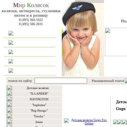
М
ир
К
олясок
коляски, автокресла, стульчики
оптом и в розницу
8 (495) 364-3432
Не
8 (495) 506-2831
Главная
Каталог
Оплата и доставка
Для оптовиков
Контакты
поиск по сайту
Расширенный поиск
Детские коляски
Подробнее о товаре
"X-LANDER"
NAVINGTON
Детск
"Inglesina"
Gugu 
"Peg-Perego"
"Geoby"
Jetem