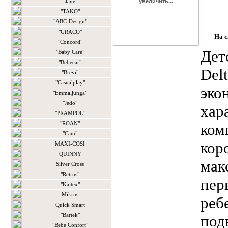
"Jane"
увеличить...
"TAKO"
"ABC-Design"
"GRACO"
На с
"Concord"
Дет
"Baby Care"
"Bebecar"
Del
"Brevi"
"Casualplay"
эко
"Emmaljunga"
"Jedo"
хар
"PRAMPOL"
"ROAN"
ком
"Сam"
кор
MAXI-COSI
QUINNY
мак
Silver Cross
"Retrus"
пер
"Kajtex"
Mikrus
реб
Quick Smart
"Bartek"
под
"Bebe Confort"