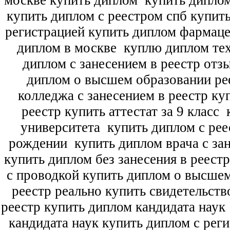
москве купить диплом
купить диплом
купить диплом с реестром спб купит
регистрацией купить диплом фармац
диплом в москве
куплю диплом тех
диплом с занесением в реестр отз
диплом о высшем образовании ре
колледжа с занесением в реестр ку
реестр купить аттестат за 9 класс
к
университета
купить диплом с рее
рождении
купить диплом врача с зан
купить диплом без занесения в реест
с проводкой купить диплом о высше
реестр реально купить свидетельств
реестр купить диплом кандидата наук
кандидата наук
купить диплом с рег