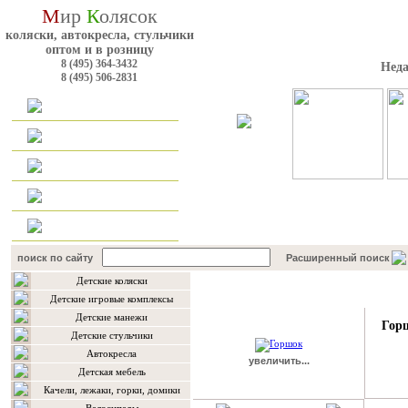
М
ир
К
олясок
коляски, автокресла, стульчики
оптом и в розницу
8 (495) 364-3432
Неда
8 (495) 506-2831
Главная
Каталог
Оплата и доставка
Для оптовиков
Контакты
поиск по сайту
Расширенный поиск
Детские коляски
Подробнее о товаре
Детские игровые комплексы
Детские манежи
Гор
Детские стульчики
Автокресла
увеличить...
Детская мебель
Качели, лежаки, горки, домики