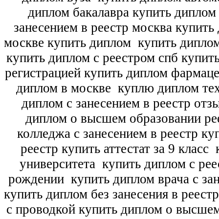
диплом бакалавра купить диплом
занесением в реестр москва купить
москве купить диплом
купить диплом
купить диплом с реестром спб купит
регистрацией купить диплом фармац
диплом в москве
куплю диплом тех
диплом с занесением в реестр отз
диплом о высшем образовании ре
колледжа с занесением в реестр ку
реестр купить аттестат за 9 класс
к
университета
купить диплом с рее
рождении
купить диплом врача с зан
купить диплом без занесения в реест
с проводкой купить диплом о высше