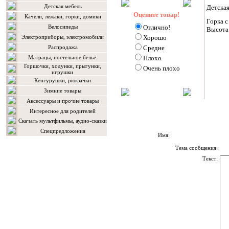
Детская мебель
Детска
Оцените товар!
Качели, лежаки, горки, домики
Горка 
Велосипеды
Отлично!
Высота 
Электроприборы, электромобили
Хорошо
Распродажа
Средне
Матрацы, постельное бельё.
Плохо
Горшочки, ходунки, прыгунки,
Очень плохо
игрушки
Кенгурушки, рюкзачки
Зимние товары
Аксессуары и прочие товары
Интересное для родителей
Скачать мультфильмы, аудио-сказки
Спецпредложения
Имя:
Тема сообщения:
Текст: