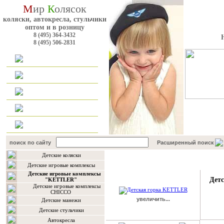
М
ир
К
олясок
коляски, автокресла, стульчики
оптом и в розницу
8 (495) 364-3432
8 (495) 506-2831
Главная
Каталог
Оплата и доставка
Для оптовиков
Контакты
поиск по сайту
Расширенный поиск
Детские коляски
Подробнее о товаре
Детские игровые комплексы
Детские игровые комплексы
Дет
"KETTLER"
Детские игровые комплексы
CHICCO
увеличить...
Детские манежи
Детские стульчики
Автокресла