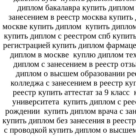
диплом бакалавра купить диплом
занесением в реестр москва купить
москве купить диплом
купить диплом
купить диплом с реестром спб купит
регистрацией купить диплом фармац
диплом в москве
куплю диплом тех
диплом с занесением в реестр отз
диплом о высшем образовании ре
колледжа с занесением в реестр ку
реестр купить аттестат за 9 класс
к
университета
купить диплом с рее
рождении
купить диплом врача с зан
купить диплом без занесения в реест
с проводкой купить диплом о высше