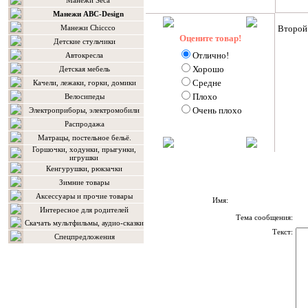
Манежи Seca
Манежи ABC-Design
Манежи Chiccco
Второй
Оцените товар!
Детские стульчики
Отлично!
Автокресла
Хорошо
Детская мебель
Средне
Качели, лежаки, горки, домики
Плохо
Велосипеды
Очень плохо
Электроприборы, электромобили
Распродажа
Матрацы, постельное бельё.
Горшочки, ходунки, прыгунки,
игрушки
Кенгурушки, рюкзачки
Зимние товары
Аксессуары и прочие товары
Имя:
Интересное для родителей
Тема сообщения:
Скачать мультфильмы, аудио-сказки
Текст:
Спецпредложения