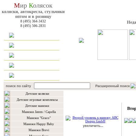
М
ир
К
олясок
коляски, автокресла, стульчики
оптом и в розницу
8 (495) 364-3432
Неда
8 (495) 506-2831
Главная
Каталог
Оплата и доставка
Для оптовиков
Контакты
поиск по сайту
Расширенный поиск
Детские коляски
Подробнее о товаре
Детские игровые комплексы
Детские манежи
Вто
Манежи Jatem / Capella
Манежи "Graco"
Mанежи Happy Baby
увеличить...
Манежи Brevi