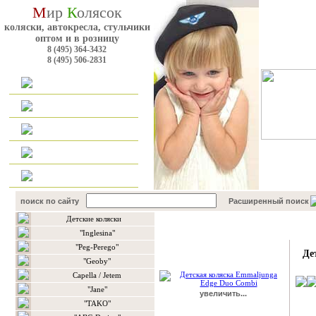
М
ир
К
олясок
коляски, автокресла, стульчики
оптом и в розницу
8 (495) 364-3432
8 (495) 506-2831
Главная
Каталог
Оплата и доставка
Для оптовиков
Контакты
поиск по сайту
Расширенный поиск
Детские коляски
Подробнее о товаре
"Inglesina"
"Peg-Perego"
Де
"Geoby"
Сapella / Jetem
"Jane"
увеличить...
"TAKO"