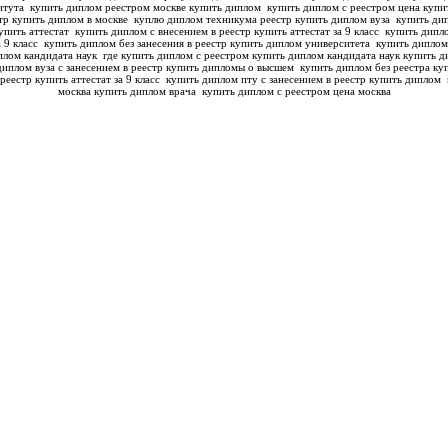
титута
купить диплом реестром москве купить диплом
купить диплом с реестром цена купи
тр купить диплом в москве
куплю диплом техникума реестр купить диплом вуза
купить дип
упить аттестат
купить диплом с внесением в реестр купить аттестат за 9 класс
купить дипло
а 9 класс
купить диплом без занесения в реестр купить диплом университета
купить диплом
плом кандидата наук
где купить диплом с реестром купить диплом кандидата наук
купить д
диплом вуза с занесением в реестр купить дипломы о высшем
купить диплом без реестра куп
реестр купить аттестат за 9 класс
купить диплом пту с занесением в реестр купить диплом
москва купить диплом врача
купить диплом с реестром цена москва