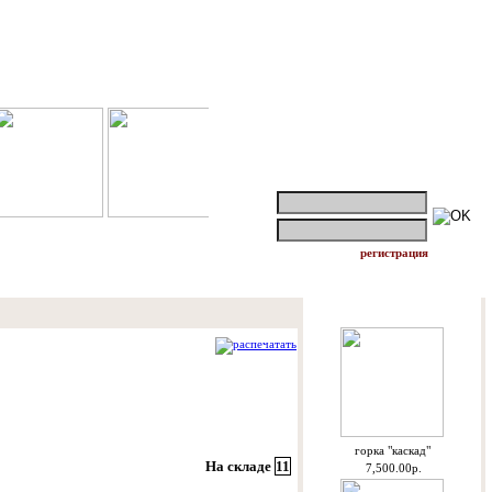
логин:
пароль:
регистрация
Спецпредложения
распечатать
горкa "каскад"
На складе
11
7,500.00р.