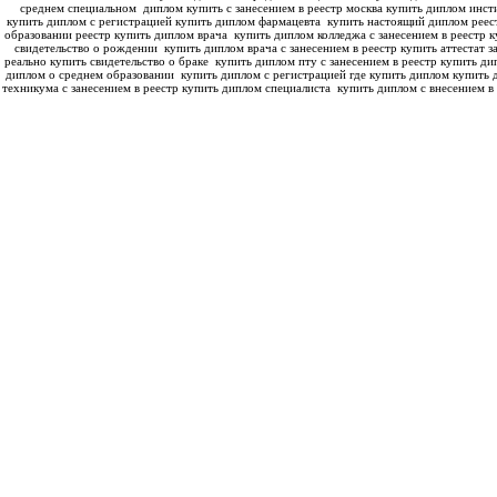
среднем специальном
диплом купить с занесением в реестр москва купить диплом инс
купить диплом с регистрацией купить диплом фармацевта
купить настоящий диплом реес
образовании реестр купить диплом врача
купить диплом колледжа с занесением в реестр к
свидетельство о рождении
купить диплом врача с занесением в реестр купить аттестат з
реально купить свидетельство о браке
купить диплом пту с занесением в реестр купить ди
диплом о среднем образовании
купить диплом с регистрацией где купить диплом
купить 
техникума с занесением в реестр купить диплом специалиста
купить диплом с внесением в 