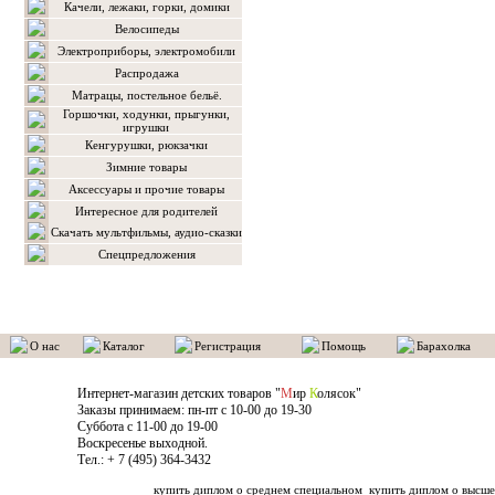
Качели, лежаки, горки, домики
Велосипеды
Электроприборы, электромобили
Распродажа
Матрацы, постельное бельё.
Горшочки, ходунки, прыгунки,
игрушки
Кенгурушки, рюкзачки
Зимние товары
Аксессуары и прочие товары
Интересное для родителей
Скачать мультфильмы, аудио-сказки
Спецпредложения
О нас
Каталог
Регистрация
Помощь
Барахолка
Интернет-магазин детских товаров "
М
ир
К
олясок"
Заказы принимаем: пн-пт с 10-00 до 19-30
Суббота с 11-00 до 19-00
Воскресенье выходной.
Тел.: + 7 (495) 364-3432
купить диплом о среднем специальном
купить диплом о высше