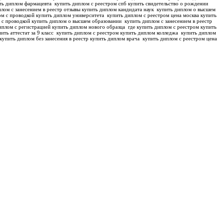
ть диплом фармацевта
купить диплом с реестром спб купить свидетельство о рождении
лом с занесением в реестр отзывы купить диплом кандидата наук
купить диплом о высшем
м с проводкой купить диплом университета
купить диплом с реестром цена москва купить
 с проводкой купить диплом о высшем образовании
купить диплом с занесением в реестр
иплом с регистрацией купить диплом нового образца
где купить диплом с реестром купить
ить аттестат за 9 класс
купить диплом с реестром купить диплом колледжа
купить диплом
купить диплом без занесения в реестр купить диплом врача
купить диплом с реестром цена