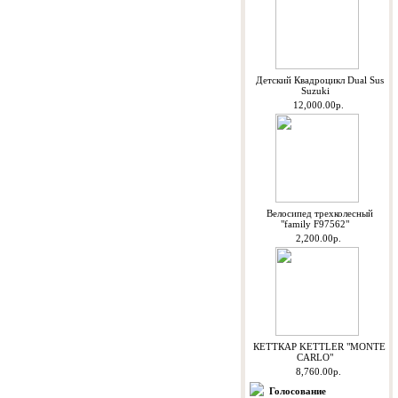
Детский Квадроцикл Dual Sus
Suzuki
12,000.00р.
Велосипед трехколесный
"family F97562"
2,200.00р.
КЕТТКАР KETTLER "MONTE
CARLO"
8,760.00р.
Голосование