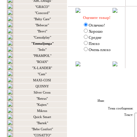
"ABC-Design"
"GRACO"
"Concord"
Оцените товар!
"Baby Care"
Отлично!
"Bebecar"
Хорошо
"Brevi"
Средне
"Casualplay"
Плохо
"Emmaljunga"
Очень плохо
"Jedo"
"PRAMPOL"
"ROAN"
"X-LANDER"
"Сam"
MAXI-COSI
QUINNY
Silver Cross
"Retrus"
Имя:
"Kajtex"
Тема сообщения:
Mikrus
Текст:
Quick Smart
"Bartek"
"Bebe Confort"
"COSATTO"