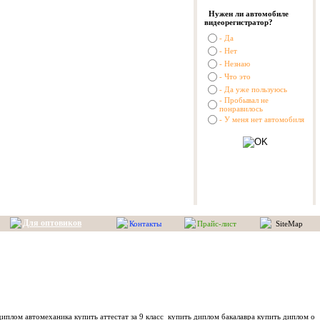
Нужен ли автомобиле
видеорегистратор?
- Да
- Нет
- Незнаю
- Что это
- Да уже пользуюсь
- Пробывал не
понравилось
- У меня нет автомобиля
Для оптовиков
Контакты
Прайс-лист
SiteMap
иплом автомеханика купить аттестат за 9 класс
купить диплом бакалавра купить диплом о