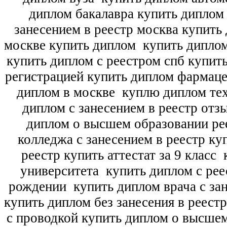
диплом бакалавра купить диплом
занесением в реестр москва купить
москве купить диплом
купить диплом
купить диплом с реестром спб купит
регистрацией купить диплом фармац
диплом в москве
куплю диплом тех
диплом с занесением в реестр отз
диплом о высшем образовании ре
колледжа с занесением в реестр ку
реестр купить аттестат за 9 класс
к
университета
купить диплом с рее
рождении
купить диплом врача с зан
купить диплом без занесения в реест
с проводкой купить диплом о высше