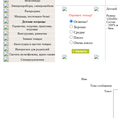
Велосипеды
Электроприборы, электромобили
Детский 
Распродажа
Оцените товар!
Размер:
Матрацы, постельное бельё.
120х60х
Отлично!
Детские матрацы
Состав:
- 100% к
Горшочки, ходунки, прыгунки,
Хорошо
- Бязь.
игрушки
Средне
Кенгурушки, рюкзачки
Плохо
Зимние товары
Очень плохо
Аксессуары и прочие товары
Интересное для родителей
Скачать мультфильмы, аудио-сказки
Спецпредложения
Имя:
Тема сообщения:
Текст: