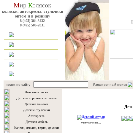
М
ир
К
олясок
коляски, автокресла, стульчики
оптом и в розницу
8 (495) 364-3432
8 (495) 506-2831
Главная
Каталог
Оплата и доставка
Для оптовиков
Контакты
поиск по сайту
Расширенный поиск
Детские коляски
Подробнее о товаре
Детские игровые комплексы
Детские манежи
Детс
Детские стульчики
Автокресла
Детская мебель
увеличить...
Качели, лежаки, горки, домики