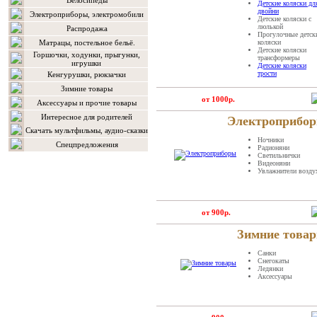
Велосипеды
Детские коляски дл
двойни
Электроприборы, электромобили
Детские коляски с
люлькой
Распродажа
Прогулочные детск
Матрацы, постельное бельё.
коляски
Детские коляски
Горшочки, ходунки, прыгунки,
трансформеры
игрушки
Детские коляски
трости
Кенгурушки, рюкзачки
Зимние товары
от 1000р.
Аксессуары и прочие товары
Интересное для родителей
Электроприбо
Скачать мультфильмы, аудио-сказки
Ночники
Спецпредложения
Радионяни
Светильнички
Видеоняни
Увлажнители возду
от 900р.
Зимние това
Санки
Снегокаты
Ледянки
Аксессуары