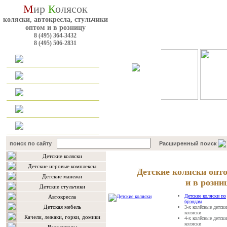
М
ир
К
олясок
коляски, автокресла, стульчики
оптом и в розницу
8 (495) 364-3432
8 (495) 506-2831
Главная
Каталог
Оплата и доставка
Для оптовиков
Контакты
поиск по сайту
Расширенный поиск
Детские коляски
Мы рады вам предложить
Детские игровые комплексы
Детские коляски опт
Детские манежи
и в розни
Детские стульчики
Детские коляски по
Автокресла
брэндам
Детская мебель
3-х колёсные детски
коляски
Качели, лежаки, горки, домики
4-х колёсные детски
коляски