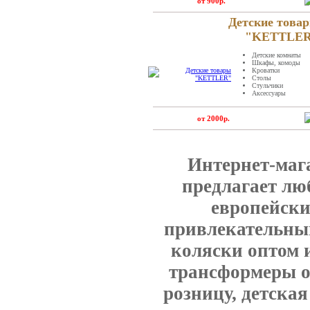
от 900р.
Детские това
"KETTLE
Детские комнаты
Шкафы, комоды
Кроватки
Столы
Стульчики
Аксессуары
от 2000р.
Интернет-маг
предлагает лю
европейски
привлекательным
коляски оптом и
трансформеры оп
розницу, детская