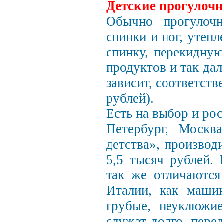
Детские прогулоч
Обычно прогулочн
спинки и ног, утеп
спинку, перекидную
продуктов и так да
зависит, соответств
рублей).
Есть на выбор и ро
Петербург, Москв
детства», произво
5,5 тысяч рублей.
так же отличаются
Италии, как маш
грубые, неуклюжие
служат долго, пере