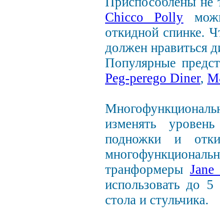
Приспособлены не т
Chicco Polly
можно
откидной спинке. 
должен нравиться д
Популярные предст
Peg-perego Diner
,
M
Многофункциональ
изменять уровень
подножки и отки
многофункциона
транформеры
Jane
использовать до 5
стола и стульчика.