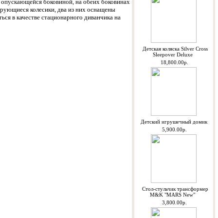
а опускающейся боковиной, на обеих боковинах
рующиеся колесики, два из них оснащены
ься в качестве стационарного диванчика на
Детская коляска Silver Cross
Sleepover Deluxe
18,800.00р.
Детский игрушечный домик
5,900.00р.
Стол-стульчик трансформер
M&K "MARS New"
3,800.00р.