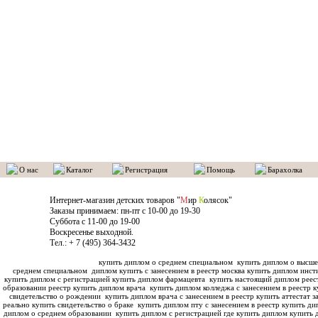
О нас
Каталог
Регистрация
Помощь
Барахолка
Интернет-магазин детских товаров "
М
ир
К
олясок"
Заказы принимаем: пн-пт с 10-00 до 19-30
Суббота с 11-00 до 19-00
Воскресенье выходной.
Тел.: + 7 (495) 364-3432
купить диплом о среднем специальном
купить диплом о высше
среднем специальном
диплом купить с занесением в реестр москва купить диплом инс
купить диплом с регистрацией купить диплом фармацевта
купить настоящий диплом реес
образовании реестр купить диплом врача
купить диплом колледжа с занесением в реестр к
свидетельство о рождении
купить диплом врача с занесением в реестр купить аттестат з
реально купить свидетельство о браке
купить диплом пту с занесением в реестр купить ди
диплом о среднем образовании
купить диплом с регистрацией где купить диплом
купить 