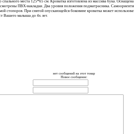
р спального места 125*65 см. Кроватка изготовлена из массива бука. Оснащен
смотрены ПВХ-накладки. Два уровня положения подматрасника. Самоориенти
мой стопоров. При снятой опускающейся боковине кроватка может использоват
ст Вашего малыша до 4х лет.
нет сообщений на этот товар
Новое сообщение: