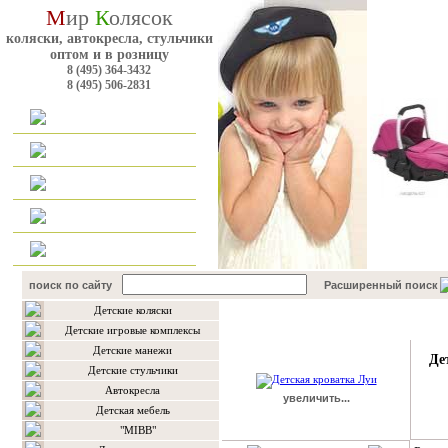
М
ир
К
олясок
коляски, автокресла, стульчики
оптом и в розницу
8 (495) 364-3432
8 (495) 506-2831
Главная
Каталог
Оплата и доставка
Для оптовиков
Контакты
поиск по сайту
Расширенный поиск
Детские коляски
Подробнее о товаре
Детские игровые комплексы
Детские манежи
Де
Детские стульчики
Автокресла
увеличить...
Детская мебель
"MIBB"