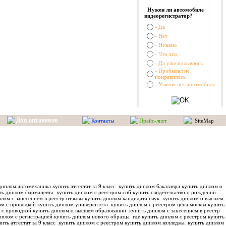
Нужен ли автомобиле
видеорегистратор?
- Да
- Нет
- Незнаю
- Что это
- Да уже пользуюсь
- Пробывал не
понравилось
- У меня нет автомобиля
Для оптовиков
Контакты
Прайс-лист
SiteMap
иплом автомеханика купить аттестат за 9 класс
купить диплом бакалавра купить диплом о
ть диплом фармацевта
купить диплом с реестром спб купить свидетельство о рождении
лом с занесением в реестр отзывы купить диплом кандидата наук
купить диплом о высшем
м с проводкой купить диплом университета
купить диплом с реестром цена москва купить
 с проводкой купить диплом о высшем образовании
купить диплом с занесением в реестр
иплом с регистрацией купить диплом нового образца
где купить диплом с реестром купить
ить аттестат за 9 класс
купить диплом с реестром купить диплом колледжа
купить диплом