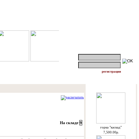
логин:
пароль:
регистрация
Спецпредложения
распечатать
На складе
9
горкa "каскад"
7,500.00р.