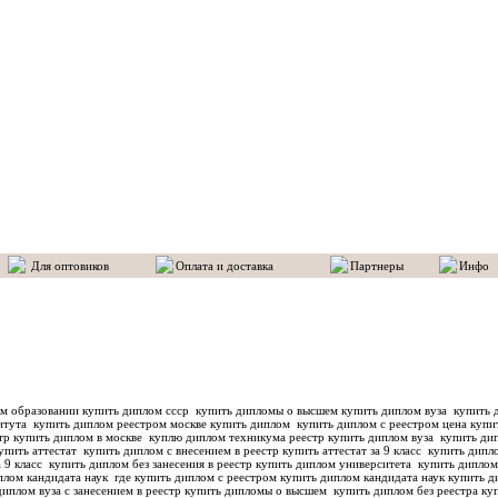
Для оптовиков
Оплата и доставка
Партнеры
Инфо
м образовании купить диплом ссср
купить дипломы о высшем купить диплом вуза
купить д
титута
купить диплом реестром москве купить диплом
купить диплом с реестром цена купи
тр купить диплом в москве
куплю диплом техникума реестр купить диплом вуза
купить дип
упить аттестат
купить диплом с внесением в реестр купить аттестат за 9 класс
купить дипло
а 9 класс
купить диплом без занесения в реестр купить диплом университета
купить диплом
плом кандидата наук
где купить диплом с реестром купить диплом кандидата наук
купить д
диплом вуза с занесением в реестр купить дипломы о высшем
купить диплом без реестра куп