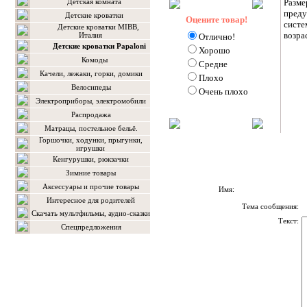
Детская комната
Разме
преду
Детские кроватки
Оцените товар!
систе
Детские кроватки MIBB,
возра
Италия
Отлично!
Детские кроватки Papaloni
Хорошо
Комоды
Средне
Качели, лежаки, горки, домики
Плохо
Велосипеды
Очень плохо
Электроприборы, электромобили
Распродажа
Матрацы, постельное бельё.
Горшочки, ходунки, прыгунки,
игрушки
Кенгурушки, рюкзачки
Зимние товары
Аксессуары и прочие товары
Имя:
Интересное для родителей
Тема сообщения:
Скачать мультфильмы, аудио-сказки
Текст:
Спецпредложения