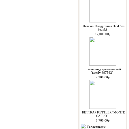
Детский Квадроцикл Dual Sus
Suzuki
12,000.00р.
Велосипед трехколесный
"family F97562"
2,200.00р.
КЕТТКАР KETTLER "MONTE
CARLO"
8,760.00р.
Голосование