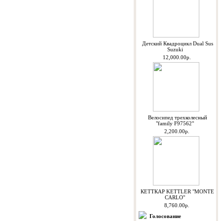
Детский Квадроцикл Dual Sus
Suzuki
12,000.00р.
Велосипед трехколесный
"family F97562"
2,200.00р.
КЕТТКАР KETTLER "MONTE
CARLO"
8,760.00р.
Голосование