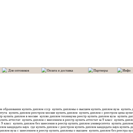
Для оптовиков
Оплата и доставка
Партнеры
Инфо
м образовании купить диплом ссср
купить дипломы о высшем купить диплом вуза
купить д
титута
купить диплом реестром москве купить диплом
купить диплом с реестром цена купи
тр купить диплом в москве
куплю диплом техникума реестр купить диплом вуза
купить дип
упить аттестат
купить диплом с внесением в реестр купить аттестат за 9 класс
купить дипло
а 9 класс
купить диплом без занесения в реестр купить диплом университета
купить диплом
плом кандидата наук
где купить диплом с реестром купить диплом кандидата наук
купить д
диплом вуза с занесением в реестр купить дипломы о высшем
купить диплом без реестра куп