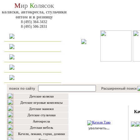
М
ир
К
олясок
коляски, автокресла, стульчики
оптом и в розницу
8 (495) 364-3432
8 (495) 506-2831
Главная
Каталог
Оплата и доставка
Для оптовиков
Контакты
поиск по сайту
Расширенный поиск
Детские коляски
Подробнее о товаре
Детские игровые комплексы
Детские манежи
Ка
Детские стульчики
Автокресла
Детская мебель
увеличить...
Качели, лежаки, горки, домики