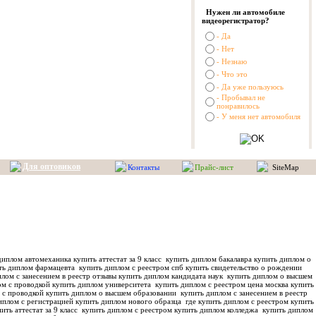
Нужен ли автомобиле
видеорегистратор?
- Да
- Нет
- Незнаю
- Что это
- Да уже пользуюсь
- Пробывал не
понравилось
- У меня нет автомобиля
Для оптовиков
Контакты
Прайс-лист
SiteMap
иплом автомеханика купить аттестат за 9 класс
купить диплом бакалавра купить диплом о
ть диплом фармацевта
купить диплом с реестром спб купить свидетельство о рождении
лом с занесением в реестр отзывы купить диплом кандидата наук
купить диплом о высшем
м с проводкой купить диплом университета
купить диплом с реестром цена москва купить
 с проводкой купить диплом о высшем образовании
купить диплом с занесением в реестр
иплом с регистрацией купить диплом нового образца
где купить диплом с реестром купить
ить аттестат за 9 класс
купить диплом с реестром купить диплом колледжа
купить диплом