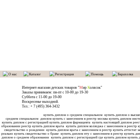
О нас
Каталог
Регистрация
Помощь
Барахолка
Интернет-магазин детских товаров "
М
ир
К
олясок"
Заказы принимаем: пн-пт с 10-00 до 19-30
Суббота с 11-00 до 19-00
Воскресенье выходной.
Тел.: + 7 (495) 364-3432
купить диплом о среднем специальном
купить диплом о высше
среднем специальном
диплом купить с занесением в реестр москва купить диплом инс
купить диплом с регистрацией купить диплом фармацевта
купить настоящий диплом реес
образовании реестр купить диплом врача
купить диплом колледжа с занесением в реестр к
свидетельство о рождении
купить диплом врача с занесением в реестр купить аттестат з
реально купить свидетельство о браке
купить диплом пту с занесением в реестр купить ди
диплом о среднем образовании
купить диплом с регистрацией где купить диплом
купить 