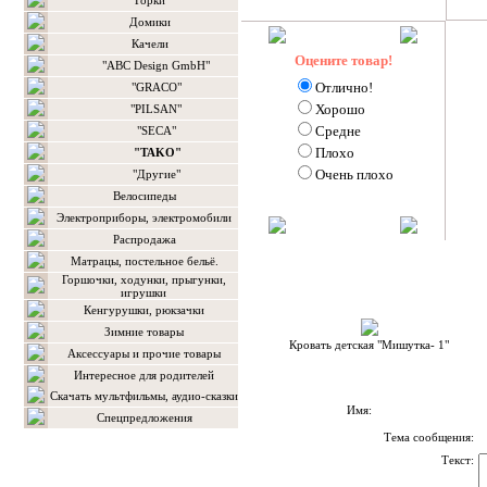
Горки
Домики
Качели
Оцените товар!
"ABC Design GmbH"
Отлично!
"GRACO"
Хорошо
"PILSAN"
Средне
"SEСA"
Плохо
"TAKO"
Очень плохо
"Другие"
Велосипеды
Электроприборы, электромобили
Распродажа
Матрацы, постельное бельё.
Горшочки, ходунки, прыгунки,
игрушки
Кенгурушки, рюкзачки
Зимние товары
Кровать детская "Мишутка- 1"
Аксессуары и прочие товары
Интересное для родителей
Скачать мультфильмы, аудио-сказки
Имя:
Спецпредложения
Тема сообщения:
Текст: