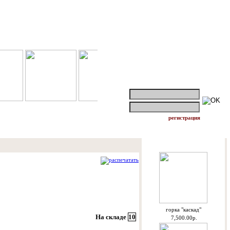
логин:
пароль:
регистрация
Спецпредложения
распечатать
горкa "каскад"
На складе
10
7,500.00р.