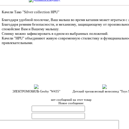
Качели Тако "Silver collection HPU"
Благодаря удобной поолочке, Ваш малыш во время катания может играться с
Благодаря ремням безопасности, и механизму, защищающему от произвольног
спокойсвие Вам и Вашему малышу.
Спинку можно зафиксировать в одном из выбранных положений.
Качели "HPU" объединяют живую современную стилистику и функцианальность
привлекательными.
С этим товаром мы рекомендуем:
ЭЛЕКТРОМОБИЛЬ Geoby "W435"
Детский трехколесный велосипед "Toys S
нет сообщений на этот товар
Новое сообщение: