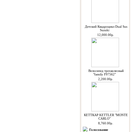
Детский Квадроцикл Dual Sus
Suzuki
12,000.00р.
Велосипед трехколесный
"family F97562"
2,200.00р.
КЕТТКАР KETTLER "MONTE
CARLO"
8,760.00р.
Голосование