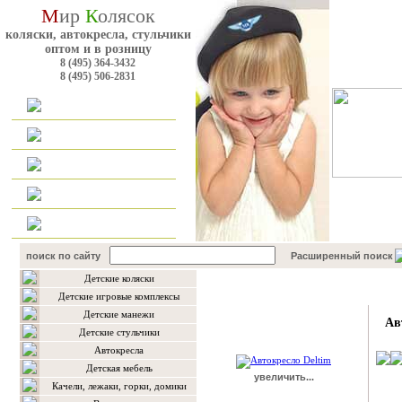
М
ир
К
олясок
коляски, автокресла, стульчики
оптом и в розницу
8 (495) 364-3432
8 (495) 506-2831
Главная
Каталог
Оплата и доставка
Для оптовиков
Контакты
поиск по сайту
Расширенный поиск
Детские коляски
Подробнее о товаре
Детские игровые комплексы
Детские манежи
Ав
Детские стульчики
Автокресла
Детская мебель
увеличить...
Качели, лежаки, горки, домики