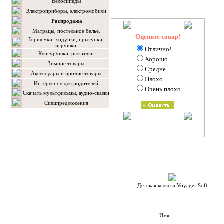
Велосипеды
Электроприборы, электромобили
Распродажа
Матрацы, постельное бельё.
Оцените товар!
Горшочки, ходунки, прыгунки,
игрушки
Отлично!
Кенгурушки, рюкзачки
Хорошо
Зимние товары
Средне
Аксессуары и прочие товары
Плохо
Интересное для родителей
Очень плохо
Скачать мультфильмы, аудио-сказки
Спецпредложения
Детская коляска Voyager Soft
Имя: