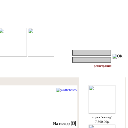
логин:
пароль:
регистрация
Спецпредложения
распечатать
горкa "каскад"
7,500.00р.
На складе
23