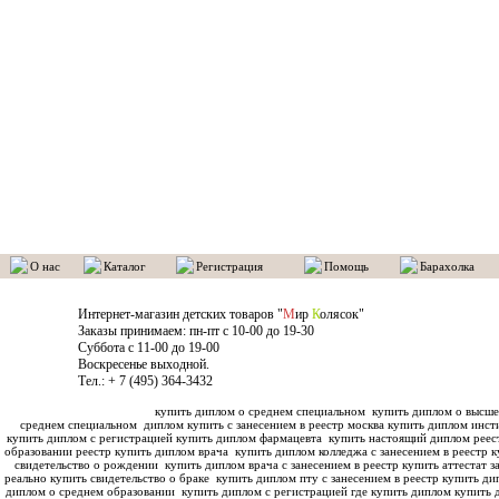
О нас
Каталог
Регистрация
Помощь
Барахолка
Интернет-магазин детских товаров "
М
ир
К
олясок"
Заказы принимаем: пн-пт с 10-00 до 19-30
Суббота с 11-00 до 19-00
Воскресенье выходной.
Тел.: + 7 (495) 364-3432
купить диплом о среднем специальном
купить диплом о высше
среднем специальном
диплом купить с занесением в реестр москва купить диплом инс
купить диплом с регистрацией купить диплом фармацевта
купить настоящий диплом реес
образовании реестр купить диплом врача
купить диплом колледжа с занесением в реестр к
свидетельство о рождении
купить диплом врача с занесением в реестр купить аттестат з
реально купить свидетельство о браке
купить диплом пту с занесением в реестр купить ди
диплом о среднем образовании
купить диплом с регистрацией где купить диплом
купить 