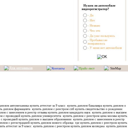
Нужен ли автомобиле
видеорегистратор?
- Да
- Нет
- Незнаю
- Что это
- Да уже пользуюсь
- Пробывал не
понравилось
- У меня нет автомобиля
Для оптовиков
Контакты
Прайс-лист
SiteMap
иплом автомеханика купить аттестат за 9 класс
купить диплом бакалавра купить диплом о
ть диплом фармацевта
купить диплом с реестром спб купить свидетельство о рождении
лом с занесением в реестр отзывы купить диплом кандидата наук
купить диплом о высшем
м с проводкой купить диплом университета
купить диплом с реестром цена москва купить
 с проводкой купить диплом о высшем образовании
купить диплом с занесением в реестр
иплом с регистрацией купить диплом нового образца
где купить диплом с реестром купить
ить аттестат за 9 класс
купить диплом с реестром купить диплом колледжа
купить диплом