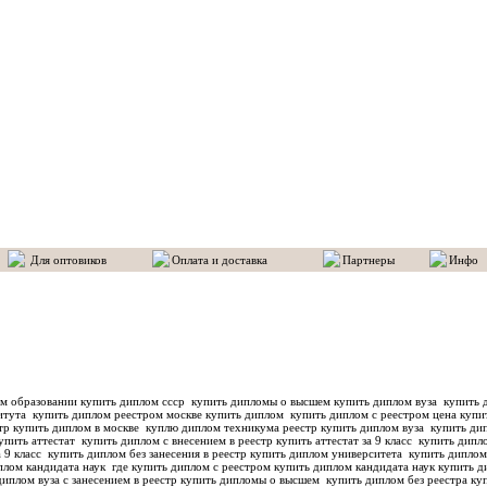
Для оптовиков
Оплата и доставка
Партнеры
Инфо
м образовании купить диплом ссср
купить дипломы о высшем купить диплом вуза
купить д
титута
купить диплом реестром москве купить диплом
купить диплом с реестром цена купи
тр купить диплом в москве
куплю диплом техникума реестр купить диплом вуза
купить дип
упить аттестат
купить диплом с внесением в реестр купить аттестат за 9 класс
купить дипло
а 9 класс
купить диплом без занесения в реестр купить диплом университета
купить диплом
плом кандидата наук
где купить диплом с реестром купить диплом кандидата наук
купить д
диплом вуза с занесением в реестр купить дипломы о высшем
купить диплом без реестра куп