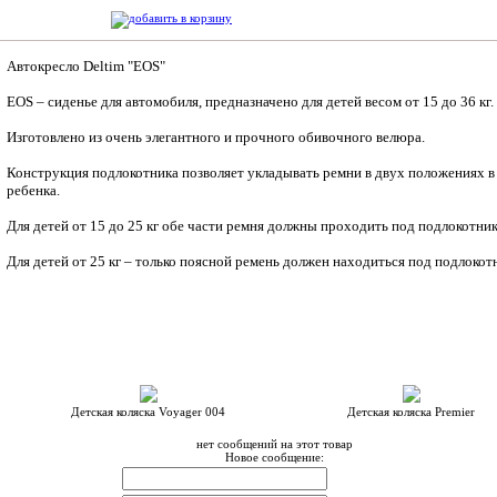
Автокресло Deltim "EOS"
EOS – сиденье для автомобиля, предназначено для детей весом от 15 до 36 кг.
Изготовлено из очень элегантного и прочного обивочного велюра.
Конструкция подлокотника позволяет укладывать ремни в двух положениях в 
ребенка.
Для детей от 15 до 25 кг обе части ремня должны проходить под подлокотник
Для детей от 25 кг – только поясной ремень должен находиться под подлокот
С этим товаром мы рекомендуем:
Детская коляска Voyager 004
Детская коляска Premier
нет сообщений на этот товар
Новое сообщение: