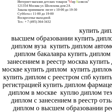
Интернет-магазин детских товаров "
М
ир
К
олясок"
121354 Москва ул. Шолохова дом 2А
Заказы принимаем: пн-пт с 10-00 до 19-30
Суббота с 11-00 до 19-00
Воскресенье выходной.
Тел.: + 7 (495) 364-3432
купить дип
высшем образовании купить дипл
диплом вуза
купить диплом автоме
диплом бакалавра купить диплом
занесением в реестр москва купить
москве купить диплом
купить диплом
купить диплом с реестром спб купит
регистрацией купить диплом фармац
диплом в москве
куплю диплом тех
диплом с занесением в реестр отз
диплом о высшем образовании ре