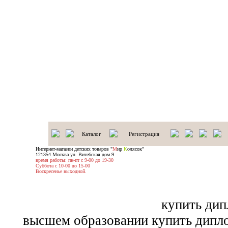
Каталог
Регистрация
Интернет-магазин детских товаров "
М
ир
К
олясок"
121354 Москва ул. Витебская дом 9
время работы: пн-пт с 9-00 до 19-30
Суббота с 10-00 до 15-00
Воскресенье выходной.
купить дип
высшем образовании купить дипл