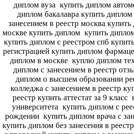
диплом вуза
купить диплом автоме
диплом бакалавра купить диплом
занесением в реестр москва купить
москве купить диплом
купить диплом
купить диплом с реестром спб купит
регистрацией купить диплом фармац
диплом в москве
куплю диплом тех
диплом с занесением в реестр отз
диплом о высшем образовании ре
колледжа с занесением в реестр ку
реестр купить аттестат за 9 класс
к
университета
купить диплом с рее
рождении
купить диплом врача с зан
купить диплом без занесения в реест