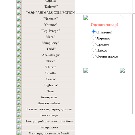
"Capella"
"Kolcraft"
"M&K" AHIMALS COLLECTION
"Neonato"
Оцените товар!
"Oltimos"
"Peg-Perego"
Отлично!
"Seca"
Хорошо
"Simplicity"
Средне
"САМ"
Плохо
'ABC-design'
Очень плохо
'Brevi'
'Chicco'
'Cosatto'
'Graco'
'Inglesina'
'Jane'
Автокресла
Детская мебель
Качели, лежаки, горки, домики
Велосипеды
Электроприборы, электромобили
Распродажа
Матрацы, постельное бельё.