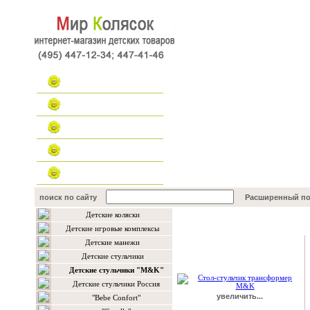
Главная
Каталог
Наш форум
Контакты
поиск по сайту
Расширенный по
Детские коляски
Подробнее о товаре
Детские игровые комплексы
Детские манежи
Детские стульчики
Детские стульчики "M&K"
Детские стульчики Россия
увеличить...
"Bebe Confort"