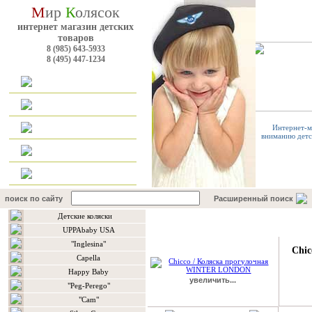
М
ир
К
олясок
интернет магазин детских
товаров
8 (985) 643-5933
8 (495) 447-1234
Главная
Каталог
Интернет-м
вниманию детск
Наш форум
Контакты
поиск по сайту
Расширенный поиск
Детские коляски
Подробнее о товаре
UPPAbaby USA
"Inglesina"
Chi
Сapella
Happy Baby
увеличить...
"Peg-Perego"
"Сam"