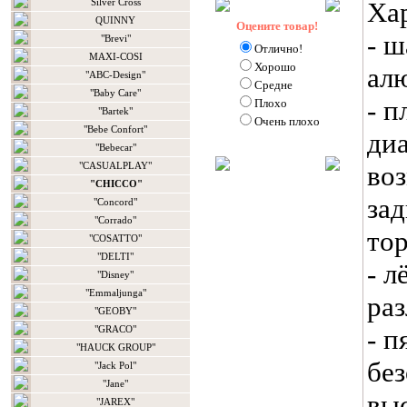
Silver Cross
Ха
QUINNY
Оцените товар!
- ш
"Brevi"
Отлично!
MAXI-COSI
Хорошо
ал
"ABC-Design"
Средне
"Baby Care"
- 
Плохо
"Bartek"
Очень плохо
"Bebe Confort"
ди
"Bebecar"
"CASUALPLAY"
во
"CHICCO"
за
"Concord"
"Corrado"
то
"COSATTO"
"DELTI"
- л
"Disney"
"Emmaljunga"
ра
"GEOBY"
"GRACO"
- 
"HAUCK GROUP"
бе
"Jack Pol"
"Jane"
вы
"JAREX"