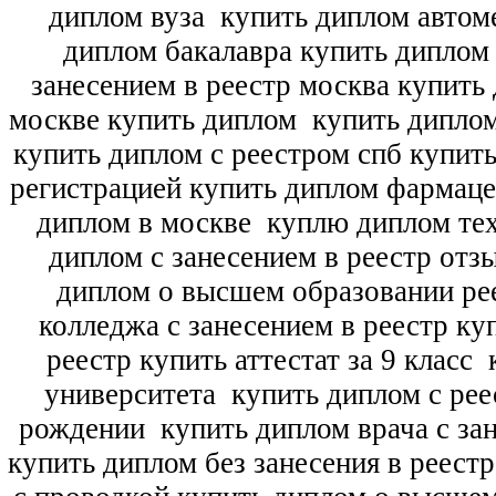
диплом вуза
купить диплом автоме
диплом бакалавра купить диплом
занесением в реестр москва купить
москве купить диплом
купить диплом
купить диплом с реестром спб купит
регистрацией купить диплом фармац
диплом в москве
куплю диплом тех
диплом с занесением в реестр отз
диплом о высшем образовании ре
колледжа с занесением в реестр ку
реестр купить аттестат за 9 класс
к
университета
купить диплом с рее
рождении
купить диплом врача с зан
купить диплом без занесения в реест