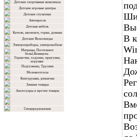
Детские спортивные комплексы
под
Детские игровые центры
Ши
Детские стульчики
Автокресла
Выс
Детская мебель
Качели, шезлонги, горки, домики
В к
Детские Велосипеды
Электроприборы, электромобили
Win
Матрацы, Постельное
бельё,Конверты.
Нак
Горшочки, ходунки, прыгунки,
игрушки
Подгузники, Трусики
До
Молокоотсосы
Кенгурушки, рюкзачки
Ре
Зимние товары
сол
Аксессуары и прочие товары
Вме
Спецпредложения
пр
Воз