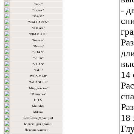
"Jedo"
- д
"Kajtex"
"M@M"
спи
"MACLAREN"
"POLAK"
гра
"PRAMPOL"
Раз
"Recaro"
"Retrus"
дли
"ROAN"
"SECA"
выс
"SOJAN"
"Tako"
14 
"WOZ-MAR"
"X-LANDER"
Ра
"Мир детства"
сп
"Мишутка"
H.T.S
Раз
Micralite
Mikrus
18 
Red Castle(Франция)
Коляски для двойни
Глу
Детские манежи