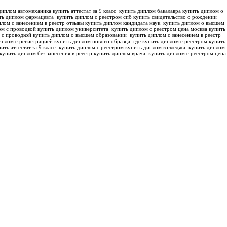
иплом автомеханика купить аттестат за 9 класс
купить диплом бакалавра купить диплом о
ть диплом фармацевта
купить диплом с реестром спб купить свидетельство о рождении
лом с занесением в реестр отзывы купить диплом кандидата наук
купить диплом о высшем
м с проводкой купить диплом университета
купить диплом с реестром цена москва купить
 с проводкой купить диплом о высшем образовании
купить диплом с занесением в реестр
иплом с регистрацией купить диплом нового образца
где купить диплом с реестром купить
ить аттестат за 9 класс
купить диплом с реестром купить диплом колледжа
купить диплом
купить диплом без занесения в реестр купить диплом врача
купить диплом с реестром цена