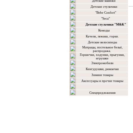
Детские манежи
Детские стульчики
"Bebe Confort"
"Seca"
Детские стульчики "M&K"
Комоды
Качели, лежаки, горки.
Детские велосипеды
Матрацы, постельное бельё,
распродажа.
Горшочки, ходунки, прыгунки,
игрушки
Электромобили
Кенгурушки, рюкзачки
Зимние товары
Аксессуары и прочие товары
Спецпредложения