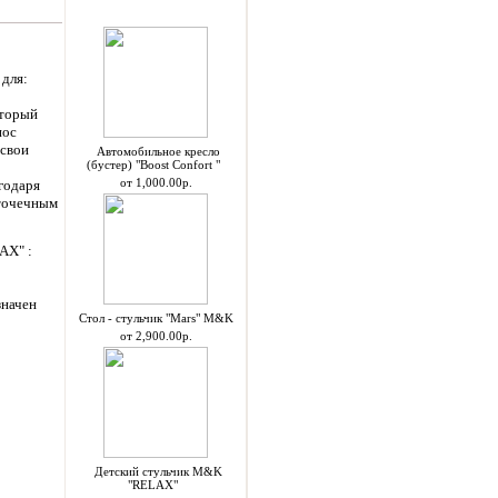
Спецпредложения
для:
оторый
нос
 свои
Автомобильное кресло
(бустер) "Boost Confort "
от 1,000.00р.
годаря
иточечным
AX" :
значен
Стол - стульчик "Mars" M&K
от 2,900.00р.
Детский стульчик M&K
"RELAX"