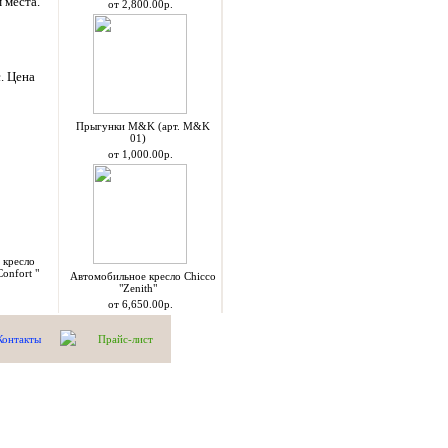
 места.
от 2,800.00р.
. Цена
Прыгунки M&K (арт. M&K
01)
от 1,000.00р.
 кресло
Confort "
Автомобильное кресло Chicco
"Zenith"
от 6,650.00р.
Контакты
Прайс-лист