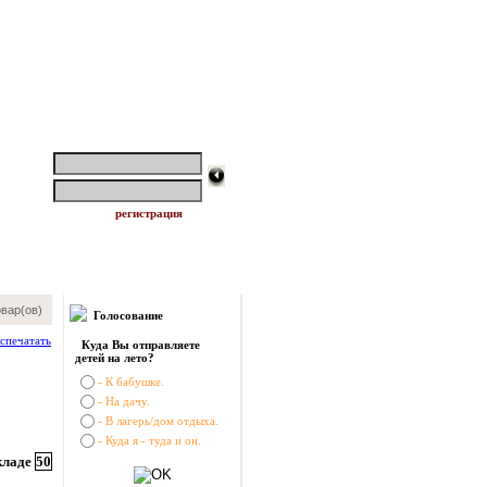
логин:
пароль:
регистрация
вар(ов)
Голосование
Куда Вы отправляете
детей на лето?
- К бабушке.
- На дачу.
- В лагерь/дом отдыха.
- Куда я - туда и он.
кладе
50