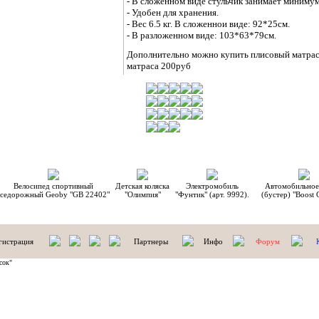
- В сложенном виде стульчик занимает минимум
- Удобен для хранения.
- Вес 6.5 кг. В сложеннои виде: 92*25см.
- В разложенном виде: 103*63*79см.
Дополнительно можно купить плисовый матрас
матраса 200руб
С этим товаром мы рекомендуем:
Велосипед спортивный
Детская коляска
Электромобиль
Автомобильное
вседорожный Geoby "GB 22402"
"Олимпия"
"Фунтик" (арт. 9992).
(бустер) "Boost 
гистрация
Партнеры
Инфо
Форум
сок"