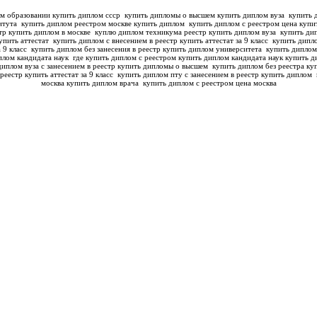
м образовании купить диплом ссср
купить дипломы о высшем купить диплом вуза
купить д
титута
купить диплом реестром москве купить диплом
купить диплом с реестром цена купи
тр купить диплом в москве
куплю диплом техникума реестр купить диплом вуза
купить дип
упить аттестат
купить диплом с внесением в реестр купить аттестат за 9 класс
купить дипло
а 9 класс
купить диплом без занесения в реестр купить диплом университета
купить диплом
плом кандидата наук
где купить диплом с реестром купить диплом кандидата наук
купить д
диплом вуза с занесением в реестр купить дипломы о высшем
купить диплом без реестра куп
реестр купить аттестат за 9 класс
купить диплом пту с занесением в реестр купить диплом
москва купить диплом врача
купить диплом с реестром цена москва