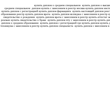
купить диплом о среднем специальном
купить диплом о высше
среднем специальном
диплом купить с занесением в реестр москва купить диплом инс
купить диплом с регистрацией купить диплом фармацевта
купить настоящий диплом реес
образовании реестр купить диплом врача
купить диплом колледжа с занесением в реестр к
свидетельство о рождении
купить диплом врача с занесением в реестр купить аттестат з
реально купить свидетельство о браке
купить диплом пту с занесением в реестр купить ди
диплом о среднем образовании
купить диплом с регистрацией где купить диплом
купить 
техникума с занесением в реестр купить диплом специалиста
купить диплом с внесением в 