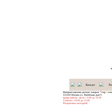
Каталог
Ре
Интернет-магазин детских товаров "
М
ир
К
оля
121354 Москва ул. Витебская дом 9
время работы: пн-пт с 9-00 до 19-30
Суббота с 10-00 до 15-00
Воскресенье выходной.