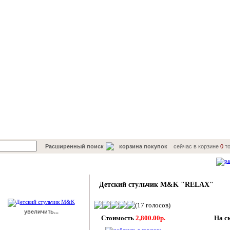
Расширенный поиск
корзина покупок
сейчас в корзине
0
то
Подробнее о товаре
распечатать
Детский стульчик M&K "RELAX"
(17 голосов)
увеличить...
Стоимость
2,800.00р.
На с