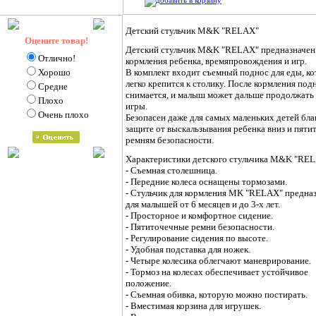
Детский стульчик M&K "RELAX"
Оцените товар!
Детский стульчик M&K "RELAX" предназначен 
Отлично!
кормления ребенка, времяпровождения и игр.
Хорошо
В комплект входит съемный поднос для еды, к
легко крепится к столику. После кормления под
Средне
снимается, и малыш может дальше продолжать
Плохо
игры.
Очень плохо
Безопасен даже для самых маленьких детей бла
защите от выскальзывания ребенка вниз и пят
ремням безопасности.
Характеристики детского стульчика M&K "REL
- Съемная столешница.
- Передние колеса оснащены тормозами.
- Стульчик для кормления MK "RELAX" предна
для малышей от 6 месяцев и до 3-х лет.
- Просторное и комфортное сидение.
- Пятиточечные ремни безопасности.
- Регулирование сидения по высоте.
- Удобная подставка для ножек.
- Четыре колесика облегчают маневрирование.
- Тормоз на колесах обеспечивает устойчивое
положение.
- Съемная обивка, которую можно постирать.
- Вместимая корзина для игрушек.