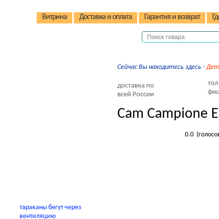
Витрина
Доставка и оплата
Гарантия и возврат
Гд
Сейчас Вы находитесь здесь -
Дет
Детские коляски
тол
доставка по
Детские стульчики
фиц
всей России
Детские велосипеды
Cam Campione E
Автокресла
Детские домики
0.0
(голосо
Качели
В помощь родителям
тараканы бегут через
вентиляцию