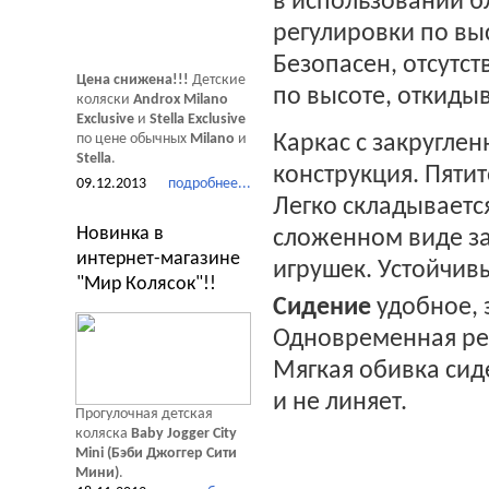
в использовании б
регулировки по вы
Безопасен, отсутст
Цена снижена!!!
Детские
по высоте, откиды
коляски
Androx Milano
Exclusive
и
Stella Exclusive
по цене обычных
Milano
и
Каркас с закругле
Stella
.
конструкция. Пяти
09.12.2013
подробнее...
Легко складываетс
Новинка в
сложенном виде за
интернет-магазине
игрушек. Устойчив
"Мир Колясок"!!
Сидение
удобное, 
Одновременная рег
Мягкая обивка сиде
и не линяет.
Прогулочная детская
коляска
Baby Jogger City
Mini (Бэби Джоггер Сити
Мини)
.