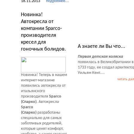
18.11.2013
подробнее...
Новинка!
Автокресла от
компании Sparco-
Тесты Обзоры Советы
производителя
кресел для
А знаете ли Вы что...
гоночных болидов.
Первая детская коляска
появилась в Великобритании в
1733 году, ее создал архитекто
Уильям Кент....
Новинка! Теперь в нашем
читать да
интернет-магазине
появились автокресла от
итальянского
производителя
Sparco
(Спарко)
. Автокресла
Sparco
(Спарко)
разработаны
специально для самых
заботливых родителей,
которые ценят комфорт,