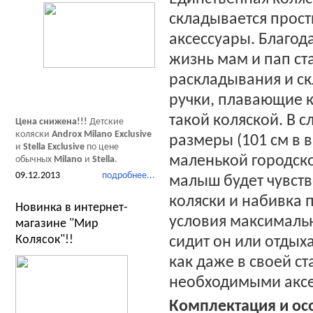
складывается прост
аксессуары. Благода
жизнь мам и пап с
раскладывания и с
ручки, плавающие ко
такой коляской. В 
Цена снижена!!!
Детские
коляски
Androx Milano Exclusive
размеры (101 см в 
и
Stella Exclusive
по цене
маленькой городской
обычных
Milano
и
Stella
.
09.12.2013
подробнее...
малыш будет чувств
коляски и набивка 
Новинка в интернет-
условия максимальн
магазине "Мир
Колясок"!!
сидит он или отдыха
как даже в своей с
необходимыми аксе
Комплектация и осо