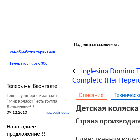
Детские домики
Качели
В помощь родителям
Поделиться ссылочкой :
санобработка тараканов
Генератор Fubag 300
←
Inglesina Domino 
Новости Мир Колясок
Completo (Пег Перег
Теперь мы Вконтакте!!!
Описание
Техническ
Теперь у интернет-магазина
"Мир Колясок" есть группа
Детская коляска 
Вконтакте
!!!
09.12.2013
подробнее...
Страна производит
Новогоднее
предложение!!!
Единственная коляс