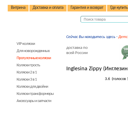
Витрина
Доставка и оплата
Гарантия и возврат
Где купить
Детские коляски
Сейчас Вы находитесь здесь -
Детс
VIP коляски
доставка по
Для новорожденных
всей России
Прогулочные коляски
Коляски трость
Inglesina Zippy (Инглези
Коляски 2 в 1
3.6
(голосов
Коляски 3 в 1
Коляски для двойни
Коляски трансформеры
Аксессуары и запчасти
Детские стульчики
Детские велосипеды
Автокресла