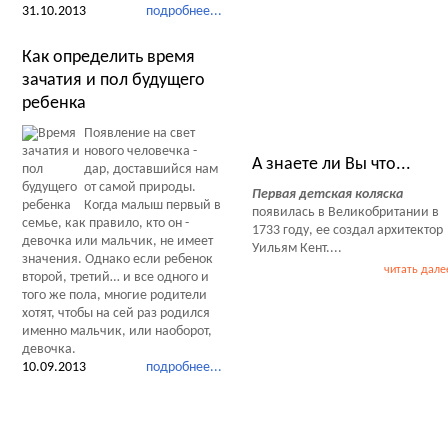
31.10.2013
подробнее...
Как определить время
зачатия и пол будущего
ребенка
Тесты Обзоры Советы
Появление на свет
нового человечка -
А знаете ли Вы что...
дар, доставшийся нам
от самой природы.
Первая детская коляска
Когда малыш первый в
появилась в Великобритании в
семье, как правило, кто он -
1733 году, ее создал архитектор
девочка или мальчик, не имеет
Уильям Кент....
значения. Однако если ребенок
читать дале
второй, третий… и все одного и
того же пола, многие родители
хотят, чтобы на сей раз родился
именно мальчик, или наоборот,
девочка.
10.09.2013
подробнее...