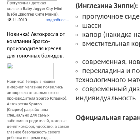
Прогулочная детская
(Инглезина Зиппи):
коляска
Baby Jogger City Mini
(Бэби Джоггер Сити Мини)
.
прогулочное сид
18.11.2013
подробнее...
шасси
капор (накидка на
Новинка! Автокресла от
компании Sparco-
вместительная ко
производителя кресел
для гоночных болидов.
современная, нов
перекладина и п
технологичного мат
Новинка! Теперь в нашем
интернет-магазине появились
современный диза
автокресла от итальянского
индивидуальность
производителя
Sparco (Спарко)
.
Автокресла
Sparco
(Спарко)
разработаны
специально для самых
Официальная гаран
заботливых родителей, которые
ценят комфорт, удобство, а самое
главное безопасность своего
ребенка во время езды.