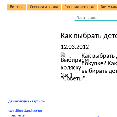
Витрина
Доставка и оплата
Гарантия и возврат
Где купить
Детские коляски
Как выбрать детс
Детские стульчики
12.03.2012
Детские велосипеды
Как выбрать 
Автокресла
Детские домики
покупке? Как
Качели
выбирать дет
В помощь родителям
"Советы".
дезинсекция квартиры
exhibition stand design
manchester