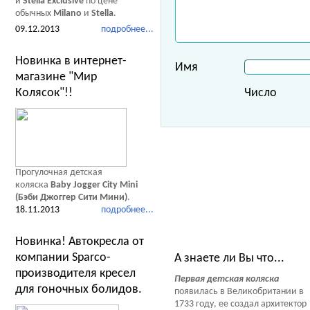
и
Stella Exclusive
по цене
обычных
Milano
и
Stella
.
09.12.2013
подробнее...
Новинка в интернет-
Имя
магазине "Мир
Колясок"!!
Число
Прогулочная детская
коляска
Baby Jogger City Mini
(Бэби Джоггер Сити Мини)
.
18.11.2013
подробнее...
Тесты Обзоры Советы
Новинка! Автокресла от
компании Sparco-
А знаете ли Вы что...
производителя кресел
Первая детская коляска
для гоночных болидов.
появилась в Великобритании в
1733 году, ее создал архитектор